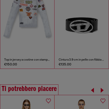
Top in jersey a costine con stampa patch all-over
Cintura 3.9 cm in pelle con fibbia Oval D lucida
€150.00
€135.00
Ti potrebbero piacere