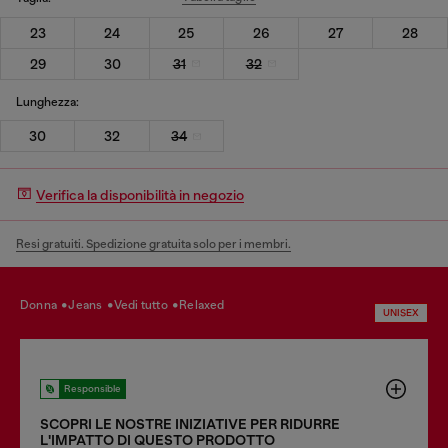
23
24
25
26
27
28
29
30
31
32
Lunghezza:
30
32
34
Verifica la disponibilità in negozio
Resi gratuiti. Spedizione gratuita solo per i membri.
donna
jeans
vedi tutto
relaxed
UNISEX
Responsible
SCOPRI LE NOSTRE INIZIATIVE PER RIDURRE
LʹIMPATTO DI QUESTO PRODOTTO