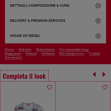
DETTAGLI, COMPOSIZIONE & CURA
DELIVERY & PREMIUM SERVICES
HOUSE OF DIESEL
donna
vedi tutto
relaxed jeans
for responsible living
baggy jeans
relaxed
vita bassa
nero/grigio scuro
treated
non-stretch
Completa il look