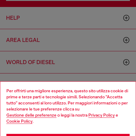
HELP
AREA LEGAL
WORLD OF DIESEL
CORPORATE
Per offrirti una migliore esperienza, questo sito utilizza cookie di
prime e terze parti e tecnologie simili. Selezionando "Accetta
tutto" acconsenti al loro utilizzo. Per maggiori informazioni o per
Choose your location
selezionare le tue preferenze clicca su
Gestione delle preferenze
o leggi la nostra
Privacy Policy
e
You are currently browsing Italia website, but it seems you may
Cookie Policy
.
be based in United States
Country: IT
Language: IT