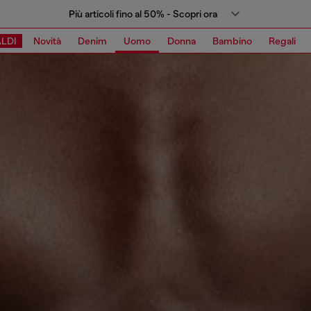
Più articoli fino al 50% - Scopri ora
LDI
Novità
Denim
Uomo
Donna
Bambino
Regali