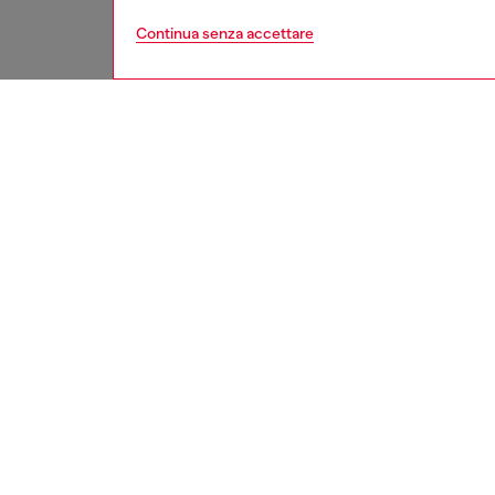
Continua senza accettare
uomo
intimo
Respo
SCOPRI
DESCRI
Descriz
Costume
e nylon,
effetto 