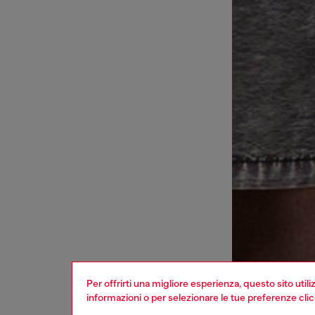
Per offrirti una migliore esperienza, questo sito util
informazioni o per selezionare le tue preferenze cli