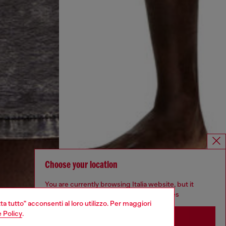
Choose your location
You are currently browsing Italia website, but it
seems you may be based in United States
ta tutto" acconsenti al loro utilizzo. Per maggiori
 Policy
.
Stay in Italia