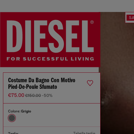
SA
Costume Da Bagno Con Motivo
Pied-De-Poule Sfumato
€75.00
€150.00
-50%
Colore:
Grigio
Tabella taglie
Taglia: