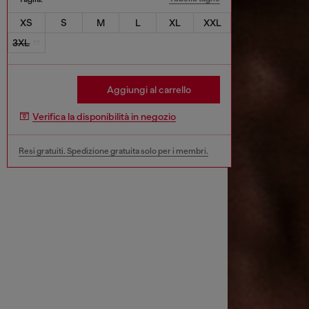
XS
S
M
L
XL
XXL
3XL
Aggiungi al carrello
Verifica la disponibilità in negozio
Resi gratuiti. Spedizione gratuita solo per i membri.