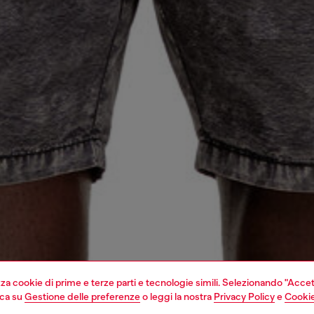
izza cookie di prime e terze parti e tecnologie simili. Selezionando "Accet
cca su
Gestione delle preferenze
o leggi la nostra
Privacy Policy
e
Cookie