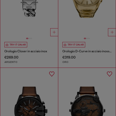
TRY IT ON AR
TRY IT ON AR
Orologio Closer in acciaio inox
Orologio D-Curve in acciaio inossidabile oro
€269.00
€319.00
ARGENTO
ORO