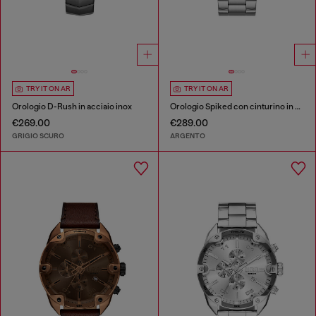
TRY IT ON AR
TRY IT ON AR
Orologio D-Rush in acciaio inox
Orologio Spiked con cinturino in acciaio inossidabile
€269.00
€289.00
GRIGIO SCURO
ARGENTO