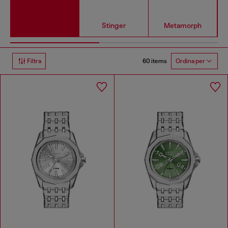
Stinger
Metamorph
60 items
Filtra
Ordina per