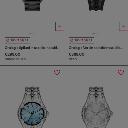
TRY IT ON AR
TRY IT ON AR
Orologio Spiked in acciaio inossidabile bicolore
Orologio Vert in acciaio inossidabile nero
€299.00
€369.00
GRIGIO SCURO
NERO