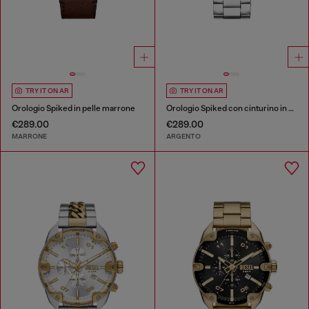
TRY IT ON AR
TRY IT ON AR
Orologio Spiked in pelle marrone
Orologio Spiked con cinturino in acciaio inossidabile
€289.00
€289.00
MARRONE
ARGENTO