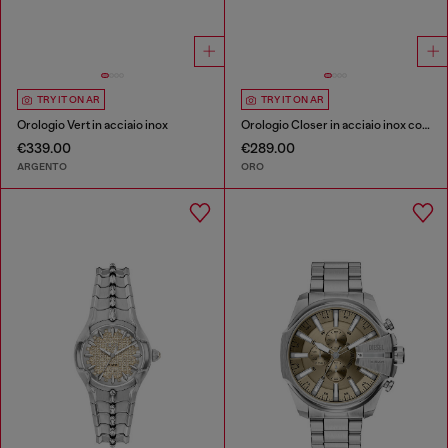
TRY IT ON AR
TRY IT ON AR
Orologio Vert in acciaio inox
Orologio Closer in acciaio inox color oro
€339.00
€289.00
ARGENTO
ORO