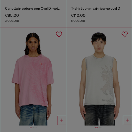
Canotta in cotone con Oval D metallizzata
T-shirt con maxi-ricamo oval D
€85.00
€110.00
3 COLORI
5 COLORI