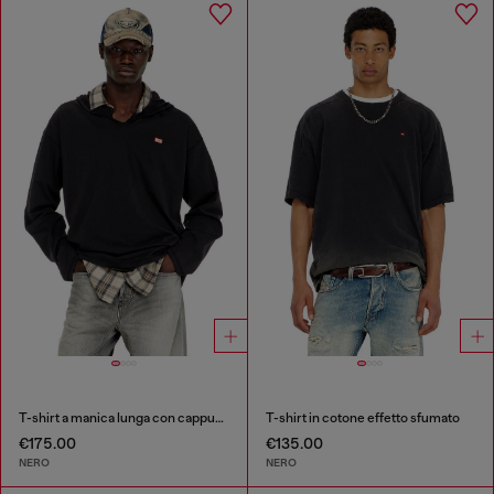
T-shirt a manica lunga con cappuccio in flanella
T-shirt in cotone effetto sfumato
€175.00
€135.00
NERO
NERO