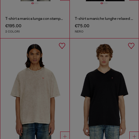
T-shirt a manica lunga con stampe e patch
T-shirt a maniche lunghe relaxed con logo Biscotto
€195.00
€75.00
2 COLORI
NERO