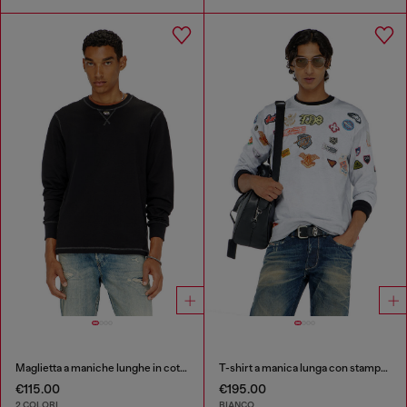
Maglietta a maniche lunghe in cotone con Oval D
T-shirt a manica lunga con stampa patch all-over
€115.00
€195.00
2 COLORI
BIANCO