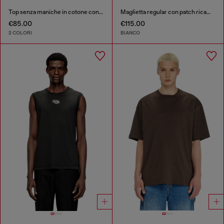
Top senza maniche in cotone con grafica tono su tono
Maglietta regular con patch ricamato
€85.00
€115.00
2 COLORI
BIANCO