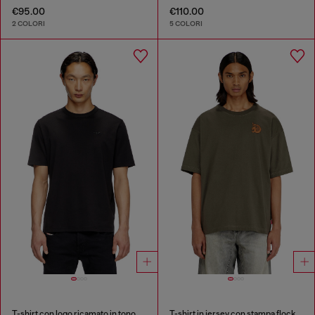
€95.00
€110.00
2 COLORI
5 COLORI
T-shirt con logo ricamato in tono
T-shirt in jersey con stampa flock