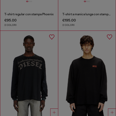
T-shirt regular con stampa Phoenix
T-shirt a manica lunga con stampe e patch
€95.00
€195.00
2 COLORI
2 COLORI