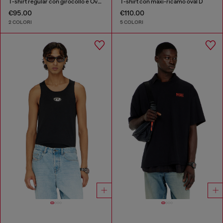
T-shirt regular con girocollo e Oval D
T-shirt con maxi-ricamo oval D
€95.00
€110.00
2 COLORI
5 COLORI