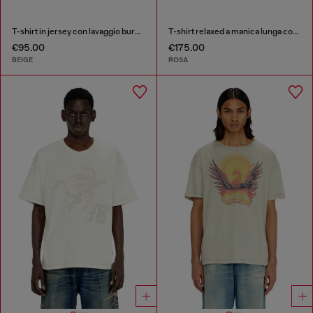
T-shirt in jersey con lavaggio burnout e borchie
T-shirt relaxed a manica lunga con stampa macchiata
€95.00
€175.00
BEIGE
ROSA