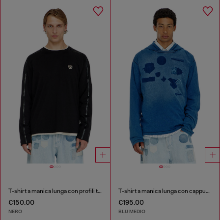
T-shirt a manica lunga con profili tono su tono
T-shirt a manica lunga con cappuccio e patch effetto ombra
€150.00
€195.00
NERO
BLU MEDIO