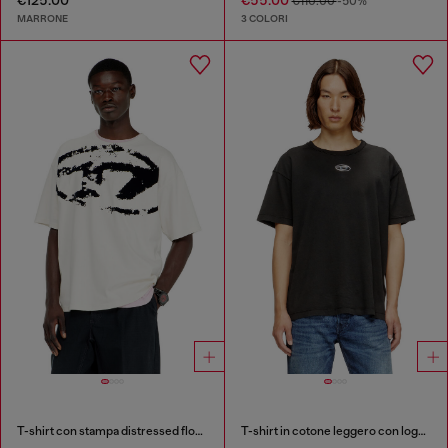
€125.00
€55.00
€110.00
-50%
MARRONE
3 COLORI
T-shirt con stampa distressed floccata
T-shirt in cotone leggero con logo Oval D metallizzato