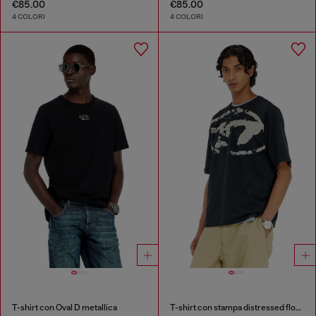
€85.00
€85.00
4 COLORI
4 COLORI
T-shirt con Oval D metallica
T-shirt con stampa distressed floccata