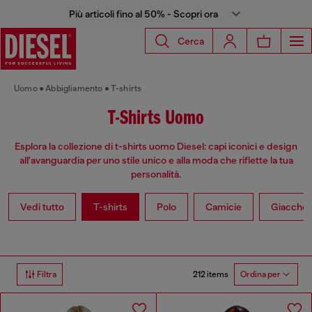
Più articoli fino al 50% - Scopri ora
Cerca
Uomo
Abbigliamento
T-shirts
T-Shirts Uomo
Esplora la collezione di t-shirts uomo Diesel: capi iconici e design
all'avanguardia per uno stile unico e alla moda che riflette la tua
personalità.
Vedi tutto
T-shirts
Polo
Camicie
Giacche
212 items
Filtra
Ordina per