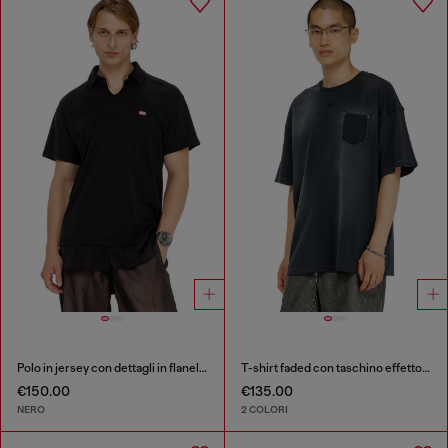
Polo in jersey con dettagli in flanella a quadri
T-shirt faded con taschino effetto ripped
€150.00
€135.00
NERO
2 COLORI