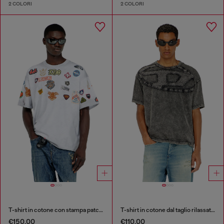
2 COLORI
2 COLORI
T-shirt in cotone con stampa patch all-over
T-shirt in cotone dal taglio rilassato con applicazione Oval D
€150.00
€110.00