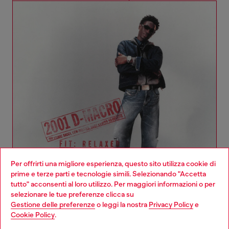
Per offrirti una migliore esperienza, questo sito utilizza cookie di
prime e terze parti e tecnologie simili. Selezionando "Accetta
tutto" acconsenti al loro utilizzo. Per maggiori informazioni o per
Choose your location
selezionare le tue preferenze clicca su
Gestione delle preferenze
o leggi la nostra
Privacy Policy
e
You are currently browsing Italia website, but it seems you may
Cookie Policy
.
Collezione Denim Donna
be based in United States