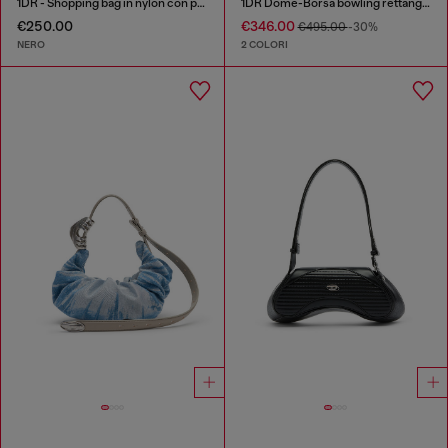
1DR - Shopping bag in nylon con patta in pelle
1DR Dome-Borsa bowling rettangolare in pelle effetto snake
€250.00
€346.00
€495.00
-30%
NERO
2 COLORI