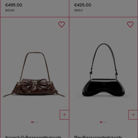
€495.00
€425.00
BEIGE
NERO
Scrunch-D-Borsa a spalla piccola arricciata in pelle lucida
Play-Borsa crossbody lucida