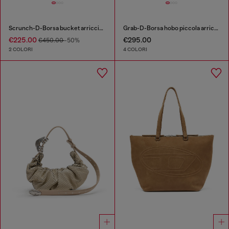
Scrunch-D-Borsa bucket arricciata in pelle lucida
Grab-D-Borsa hobo piccola arricciata
€225.00
€295.00
€450.00
-50%
2 COLORI
4 COLORI