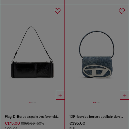
Flag-D-Borsa a spalla trasformabile con logo a rilievo
1DR-Iconica borsa a spalla in denim solarizzato
€175.00
€395.00
€350.00
-50%
2 COLORI
BLU