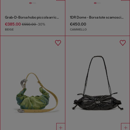
Grab-D-Borsa hobo piccola arricciata in pelle effetto snake
1DR Dome - Borsa tote scamosciata con Logo Oval D
€385.00
€450.00
€550.00
-30%
BEIGE
CAMMELLO