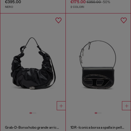
€395.00
€175.00
€350.00
-50%
NERO
2 COLORI
Grab-D-Borsa hobo grande arricciata
1DR -Iconica borsa a spalla in pelle con charms sul manico