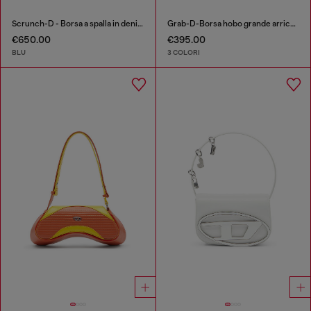
Scrunch-D - Borsa a spalla in denim con cristalli trasparenti
Grab-D-Borsa hobo grande arricciata
€650.00
€395.00
BLU
3 COLORI