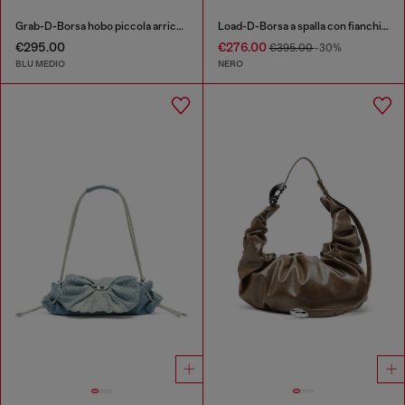
Grab-D-Borsa hobo piccola arricciata in denim trattato
Load-D-Borsa a spalla con fianchi Oval D
€295.00
€276.00
€395.00
-30%
BLU MEDIO
NERO