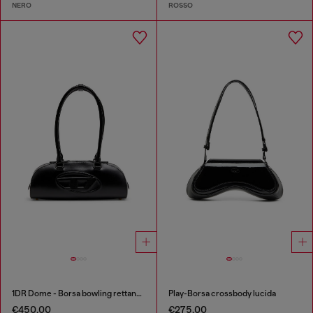
NERO
ROSSO
1DR Dome - Borsa bowling rettangolare in pelle
Play-Borsa crossbody lucida
€450.00
€275.00