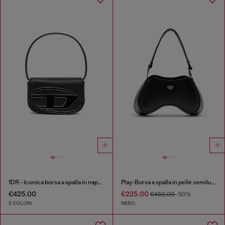
1DR - Iconica borsa a spalla in nappa
Play-Borsa a spalla in pelle semilucida
€425.00
€225.00
€450.00
-50%
2 COLORI
NERO