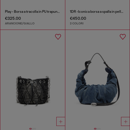
Play - Borsa a tracolla in PU trapuntato e traforato
1DR -Iconica borsa a spalla in pelle con charms sul manico
€325.00
€450.00
ARANCIONE/GIALLO
2 COLORI