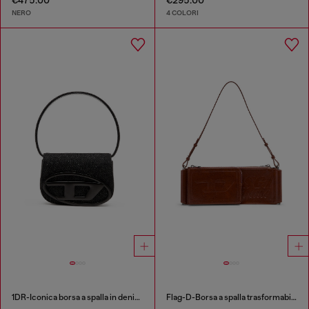
€475.00
€295.00
NERO
4 COLORI
1DR-Iconica borsa a spalla in denim lavato
Flag-D-Borsa a spalla trasformabile con logo a rilievo