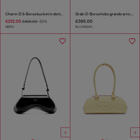
Charm-D S-Borsa bucket in denim trapuntato e trattato
Grab-D-Borsa hobo grande arricciata in denim trattato
€212.00
€395.00
€425.00
-50%
NERO
BLU MEDIO