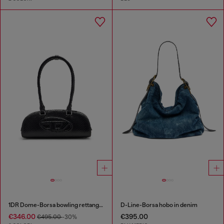
1DR Dome-Borsa bowling rettangolare in pelle effetto snake
D-Line-Borsa hobo in denim
€346.00
€395.00
€495.00
-30%