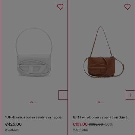
1DR-Iconica borsa a spalla in nappa
1DR Twin-Borsa a spalla con due tasche in pelle pull-up
€425.00
€197.00
€395.00
-50%
2 COLORI
MARRONE