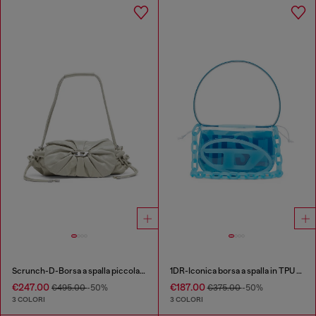
Scrunch-D-Borsa a spalla piccola arricciata in pelle lucida
1DR-Iconica borsa a spalla in TPU trasparente
€247.00
€187.00
€495.00
-50%
€375.00
-50%
3 COLORI
3 COLORI