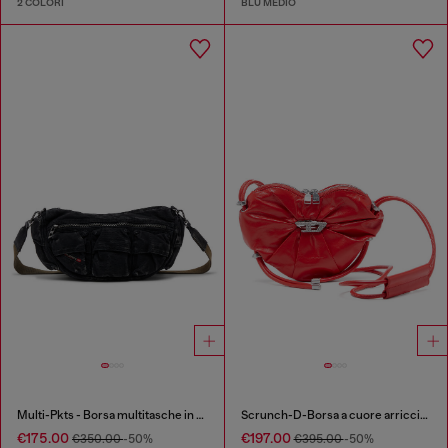
2 COLORI
BLU MEDIO
Multi-Pkts - Borsa multitasche in denim washed
Scrunch-D-Borsa a cuore arricciata in pelle
€175.00
€197.00
€350.00
-50%
€395.00
-50%