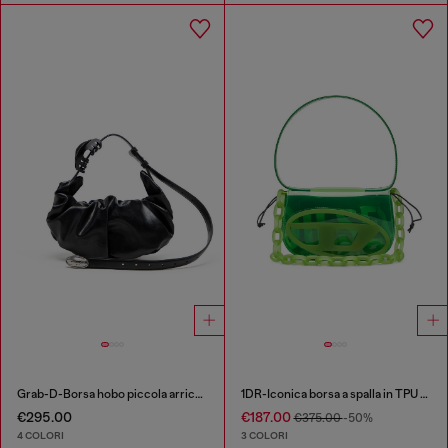
Grab-D-Borsa hobo piccola arricciata
1DR-Iconica borsa a spalla in TPU trasparente
€295.00
€187.00
€375.00
-50%
4 COLORI
3 COLORI