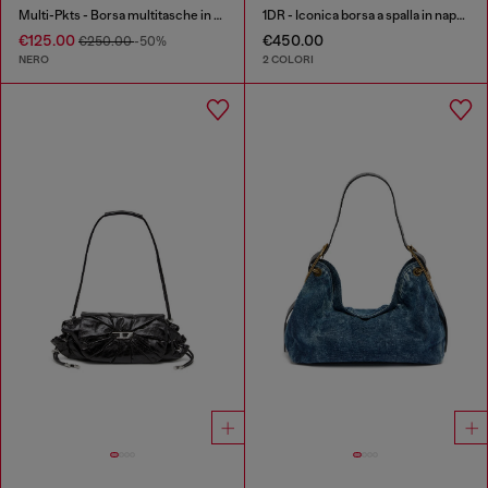
Multi-Pkts - Borsa multitasche in tessuto utility
1DR - Iconica borsa a spalla in nappa
€125.00
€450.00
€250.00
-50%
NERO
2 COLORI