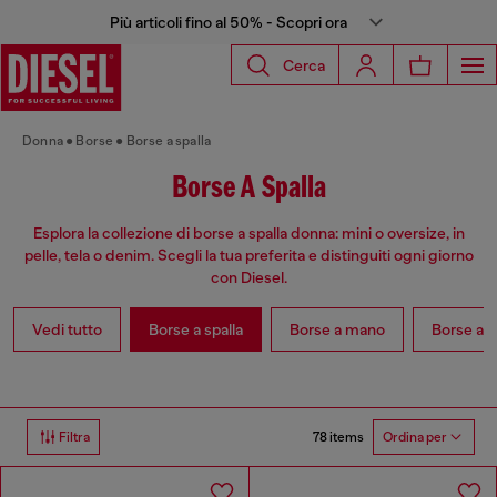
Più articoli fino al 50% - Scopri ora
Cerca
Donna
Borse
Borse a spalla
Borse A Spalla
Esplora la collezione di borse a spalla donna: mini o oversize, in
pelle, tela o denim. Scegli la tua preferita e distinguiti ogni giorno
con Diesel.
Vedi tutto
Borse a spalla
Borse a mano
Borse a t
78 items
Filtra
Ordina per