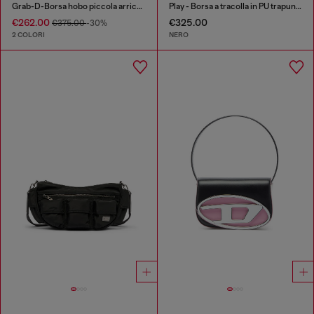
Grab-D-Borsa hobo piccola arricciata in satin denim
Play - Borsa a tracolla in PU trapuntato e traforato
€262.00
€325.00
€375.00
-30%
2 COLORI
NERO