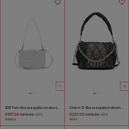
1DR Twin-Borsa a spalla con due tasche in pelle stampata
Charm-D-Borsa a spalla in denim trapuntato e trattato
€187.00
€237.00
€375.00
-50%
€475.00
-50%
BIANCO
NERO