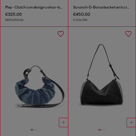
Play - Clutch con design colour-block
Scrunch-D-Borsa bucket arricciata in pelle lucida
€325.00
€450.00
NERO/ROSA
2 COLORI