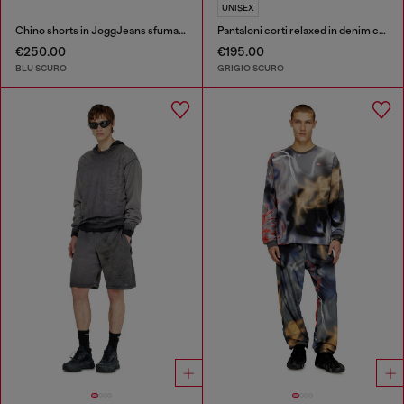
UNISEX
Chino shorts in JoggJeans sfumato
Pantaloni corti relaxed in denim con rotture
€250.00
€195.00
BLU SCURO
GRIGIO SCURO