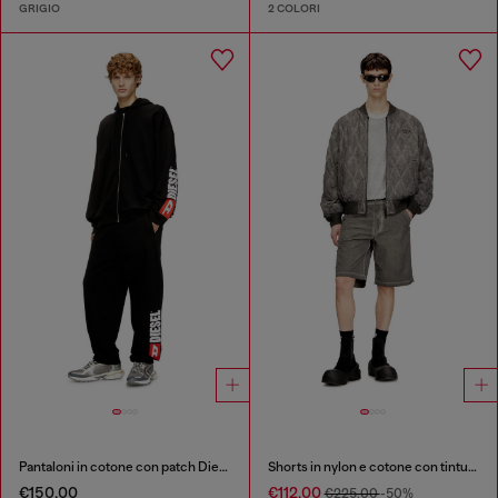
GRIGIO
2 COLORI
Pantaloni in cotone con patch Diesel
Shorts in nylon e cotone con tintura pigmentata
€150.00
€112.00
€225.00
-50%