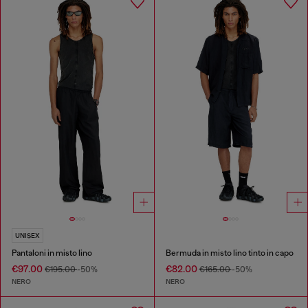
UNISEX
Pantaloni in misto lino
Bermuda in misto lino tinto in capo
€97.00
€82.00
€195.00
-50%
€165.00
-50%
NERO
NERO