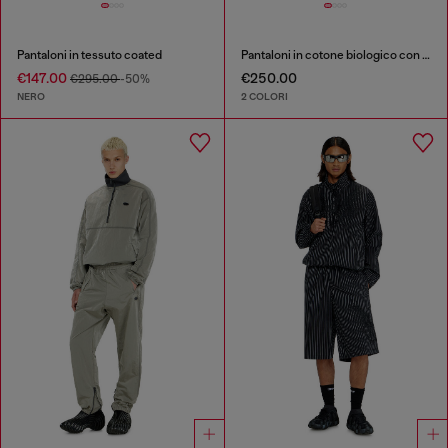
Pantaloni in tessuto coated
Pantaloni in cotone biologico con patch Oval D
€147.00
€250.00
€295.00
-50%
NERO
2 COLORI