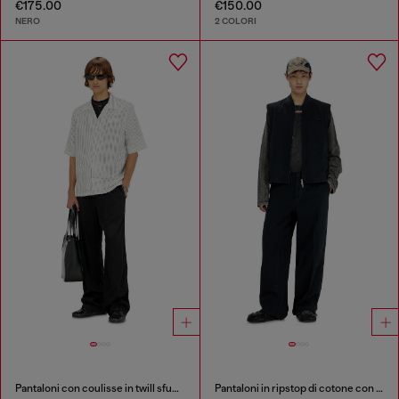
€175.00
€150.00
NERO
2 COLORI
Pantaloni con coulisse in twill sfumato
Pantaloni in ripstop di cotone con fibbie laterali