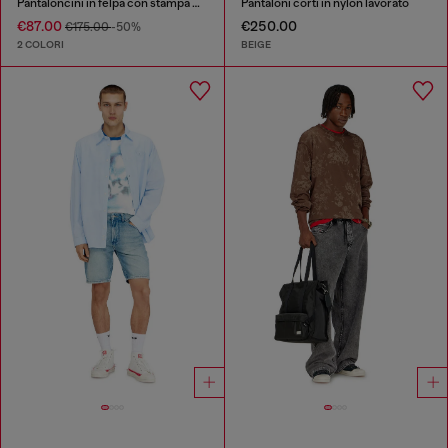
Pantaloncini in felpa con stampa mimetica digitale
Pantaloni corti in nylon lavorato
€87.00
€250.00
€175.00
-50%
2 COLORI
BEIGE