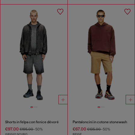
Shorts in felpa con fenice dévoré
Pantaloncini in cotone stonewash
€97.00
€67.00
€195.00
-50%
€135.00
-50%
GRIGIO SCURO
BEIGE