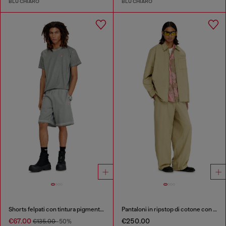
BLU CHIARO
BLU CHIARO
Shorts felpati con tintura pigmentata
Pantaloni in ripstop di cotone con fibbie laterali
€67.00
€250.00
€135.00
-50%