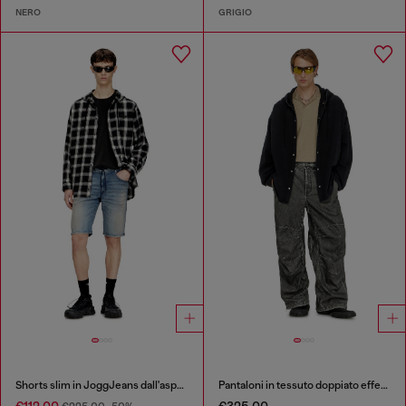
NERO
GRIGIO
Shorts slim in JoggJeans dall'aspetto clean
Pantaloni in tessuto doppiato effetto distressed