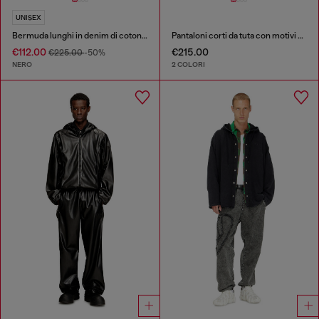
UNISEX
Bermuda lunghi in denim di cotone e canapa trattato
Pantaloni corti da tuta con motivi dévoré
€112.00
€215.00
€225.00
-50%
NERO
2 COLORI