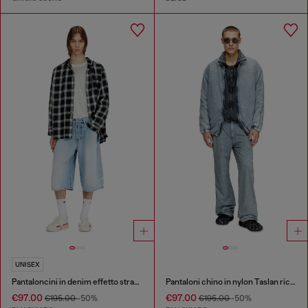
UNISEX
Pantaloncini in denim effetto strappato
Pantaloni chino in nylon Taslan riciclato
€97.00
€97.00
€195.00
-50%
€195.00
-50%