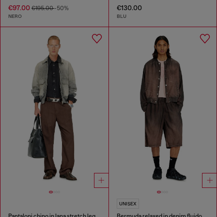
€97.00
€130.00
€195.00
-50%
NERO
BLU
UNISEX
Pantaloni chino in lana stretch leggera
Bermuda relaxed in denim fluido spalmato