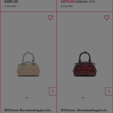
€495.00
€276.00
€395.00
-30%
2 COLORI
3 COLORI
1DR Dome-Borsa bowling piccola effetto naplak
1DR Dome - Borsa bowling piccola in raso e scamosciato