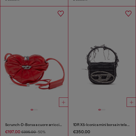
Scrunch-D-Borsa a cuore arricciata in pelle
1DR XS-Iconica mini borsa in tela e pelle
€197.00
€350.00
€395.00
-50%