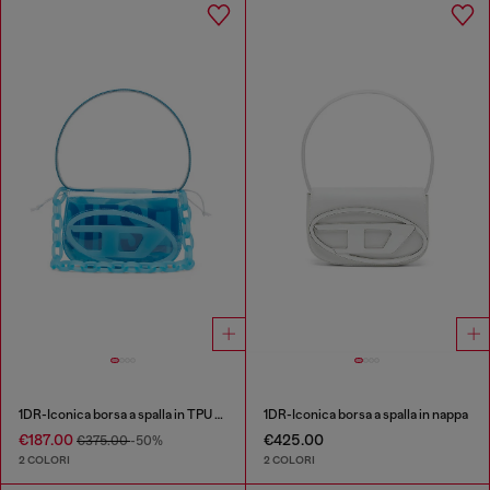
1DR-Iconica borsa a spalla in TPU trasparente
1DR-Iconica borsa a spalla in nappa
€187.00
€425.00
€375.00
-50%
2 COLORI
2 COLORI