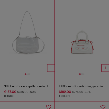
1DR Twin-Borsa a spalla con due tasche in pelle stampata
1DR Dome-Borsa bowling piccola colour-block
€187.00
€192.00
€375.00
-50%
€275.00
-30%
BIANCO
4 COLORI