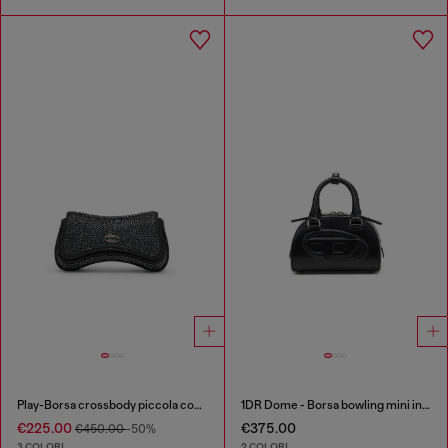
Play-Borsa crossbody piccola con strass
1DR Dome - Borsa bowling mini in pelle
€225.00
€375.00
€450.00
-50%
3 COLORI
2 COLORI