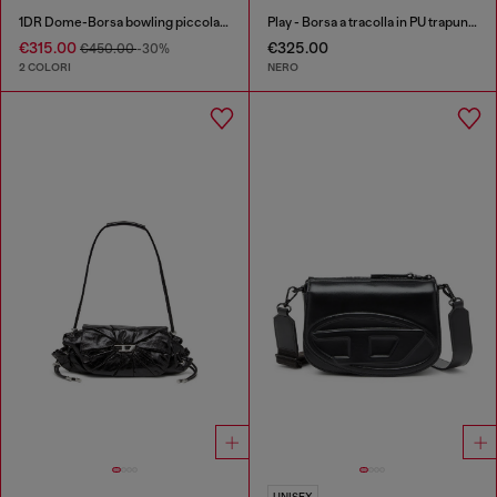
1DR Dome-Borsa bowling piccola in pelle effetto snake
Play - Borsa a tracolla in PU trapuntato e traforato
€315.00
€325.00
€450.00
-30%
2 COLORI
NERO
UNISEX