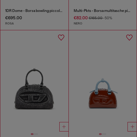
1DR Dome - Borsa bowling piccola in crystal lurex
Multi-Pkts - Borsa multitasche piccola in tessuto utility
€695.00
€82.00
€165.00
-50%
ROSA
NERO