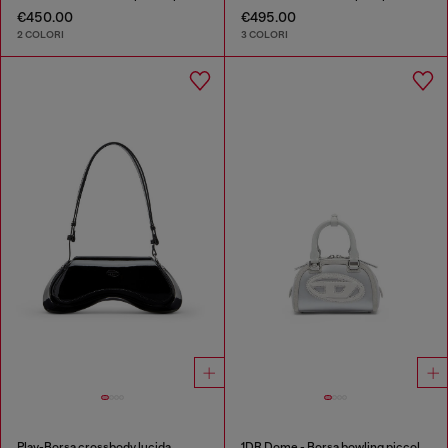
€450.00
€495.00
2 COLORI
3 COLORI
Play-Borsa crossbody lucida
1DR Dome - Borsa bowling piccola in raso e scamosciato