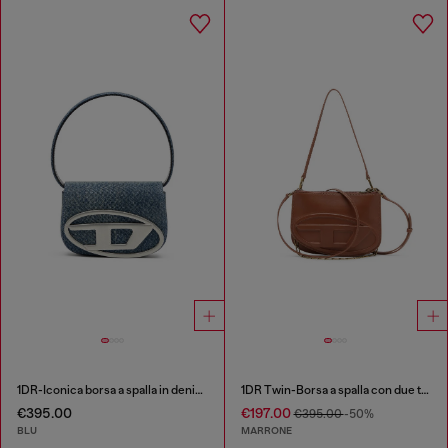
1DR-Iconica borsa a spalla in denim solarizzato
1DR Twin-Borsa a spalla con due tasche in pelle pull-up
€395.00
€197.00
€395.00
-50%
BLU
MARRONE