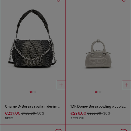
Charm-D-Borsa a spalla in denim trapuntato e trattato
1DR Dome-Borsa bowling piccola in pelle effetto coccodrillo
€237.00
€276.00
€475.00
-50%
€395.00
-30%
NERO
3 COLORI