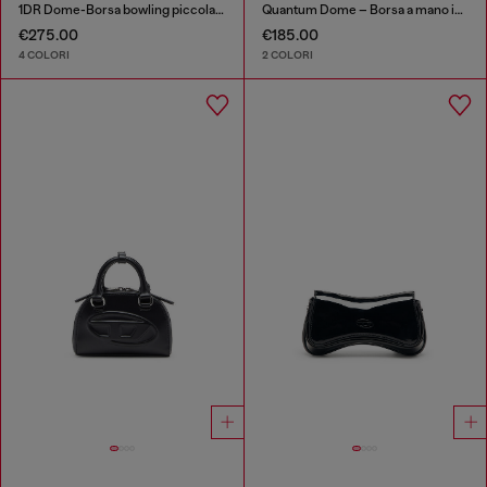
1DR Dome-Borsa bowling piccola colour-block
Quantum Dome – Borsa a mano in Melflex®
€275.00
€185.00
4 COLORI
2 COLORI