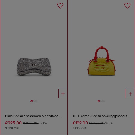
Play-Borsa crossbody piccola con strass
1DR Dome-Borsa bowling piccola colour-block
€225.00
€192.00
€450.00
-50%
€275.00
-30%
3 COLORI
4 COLORI