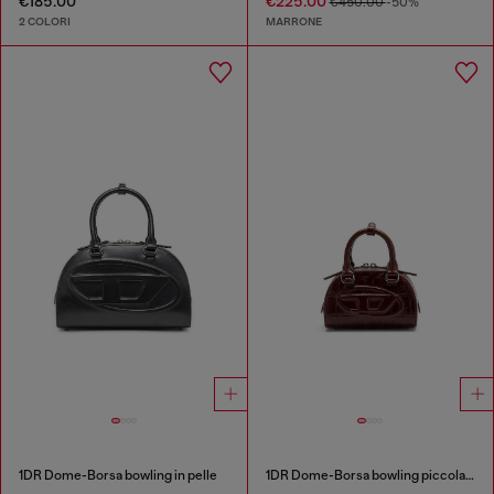
€185.00
€225.00
€450.00
-50%
2 COLORI
MARRONE
1DR Dome-Borsa bowling in pelle
1DR Dome-Borsa bowling piccola in pelle effetto coccodrillo