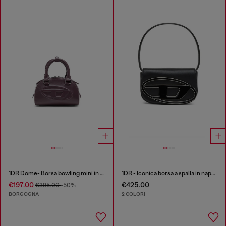
1DR Dome- Borsa bowling mini in pelle
1DR - Iconica borsa a spalla in nappa
€197.00
€425.00
€395.00
-50%
BORGOGNA
2 COLORI