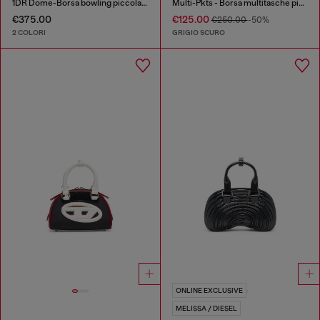
1DR Dome-Borsa bowling piccola in pelle
Multi-Pkts - Borsa multitasche piccola in denim washed
€375.00
€125.00
€250.00
-50%
2 COLORI
GRIGIO SCURO
ONLINE EXCLUSIVE
MELISSA / DIESEL