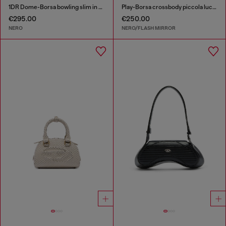
1DR Dome-Borsa bowling slim in nappa
Play-Borsa crossbody piccola lucida
€295.00
€250.00
NERO
NERO/FLASH MIRROR