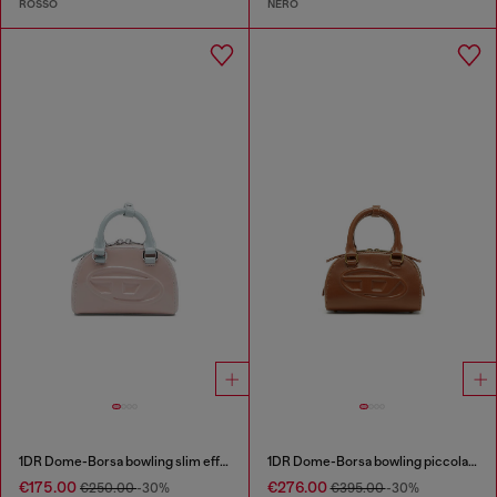
ROSSO
NERO
1DR Dome-Borsa bowling slim effetto naplak
1DR Dome-Borsa bowling piccola in pelle pull-up
€175.00
€276.00
€250.00
-30%
€395.00
-30%