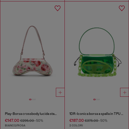
Play-Borsa crossbody lucida stampata
1DR-Iconica borsa a spalla in TPU trasparente
€147.00
€187.00
€295.00
-50%
€375.00
-50%
BIANCO/ROSA
2 COLORI