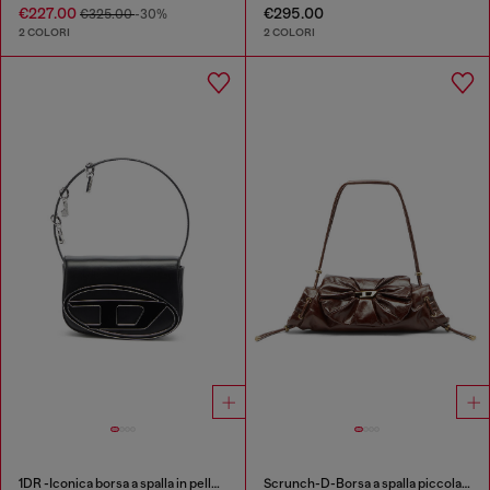
€227.00
€295.00
€325.00
-30%
2 COLORI
2 COLORI
1DR -Iconica borsa a spalla in pelle con charms sul manico
Scrunch-D-Borsa a spalla piccola arricciata in pelle lucida