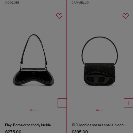
3 COLORI
CAMMELLO
Play-Borsa crossbody lucida
1DR-Iconica borsa a spalla in denim lavato
€275.00
€395.00