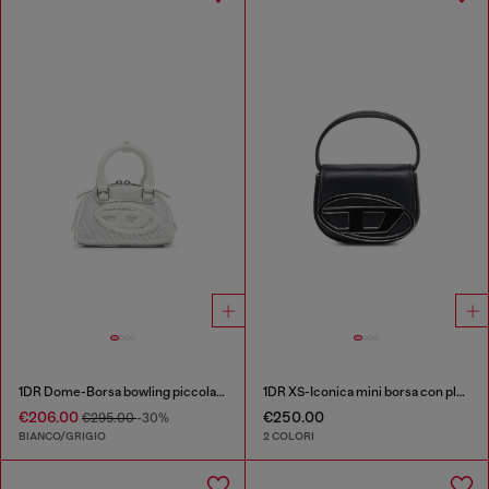
1DR Dome-Borsa bowling piccola in tessuto Lurex
1DR XS-Iconica mini borsa con placca D logo
€206.00
€250.00
€295.00
-30%
BIANCO/GRIGIO
2 COLORI