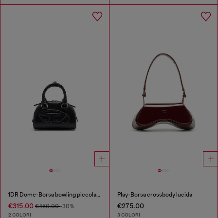
1DR Dome-Borsa bowling piccola in pelle effetto snake
Play-Borsa crossbody lucida
€315.00
€275.00
€450.00
-30%
2 COLORI
3 COLORI