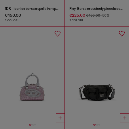
1DR - Iconica borsa a spalla in nappa
Play-Borsa crossbody piccola con strass
€450.00
€225.00
€450.00
-50%
2 COLORI
3 COLORI