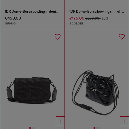
1DR Dome-Borsa bowling in denim washed
1DR Dome-Borsa bowling slim effetto naplak
€450.00
€175.00
€250.00
-30%
GRIGIO
3 COLORI