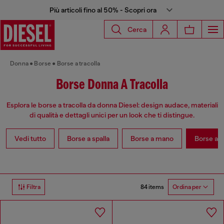
Più articoli fino al 50% - Scopri ora
Cerca
Donna
Borse
Borse a tracolla
Borse Donna A Tracolla
Esplora le borse a tracolla da donna Diesel: design audace, materiali
di qualità e dettagli unici per un look che ti distingue.
Vedi tutto
Borse a spalla
Borse a mano
Borse a t
84 items
Filtra
Ordina per