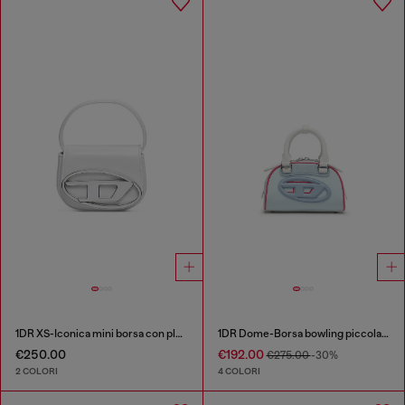
1DR XS-Iconica mini borsa con placca D logo
1DR Dome-Borsa bowling piccola colour-block
€250.00
€192.00
€275.00
-30%
2 COLORI
4 COLORI