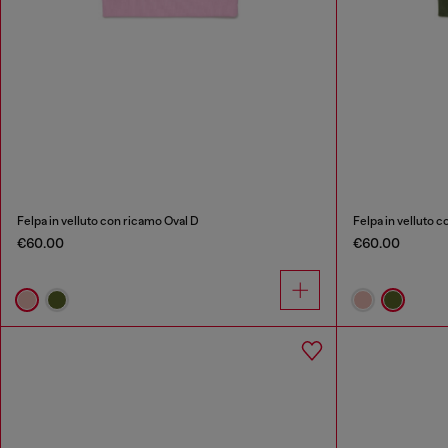
Felpa in velluto con ricamo Oval D
Felpa in velluto 
€60.00
€60.00