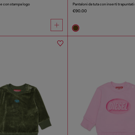
ne con stampa logo
Pantaloni da tuta con inserti trapuntati
€90.00