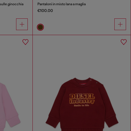
 sulle ginocchia
Pantaloni in misto lana a maglia
€100.00