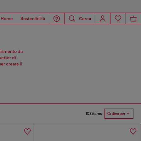
Home
Sostenibilità
Cerca
igliamento da
setter di
er creare il
108 items
Ordina per