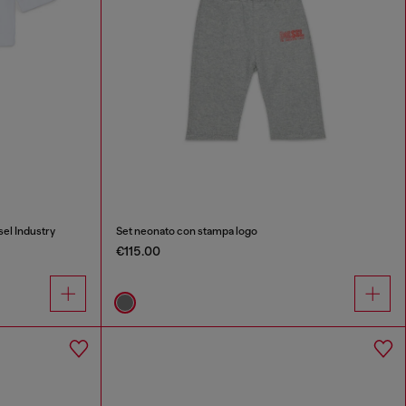
sel Industry
Set neonato con stampa logo
€115.00