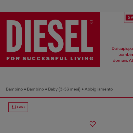
SA
Dai capispal
bambino 
domani. Abb
Bambino
Bambino
Baby (3-36 mesi)
Abbigliamento
Filtra