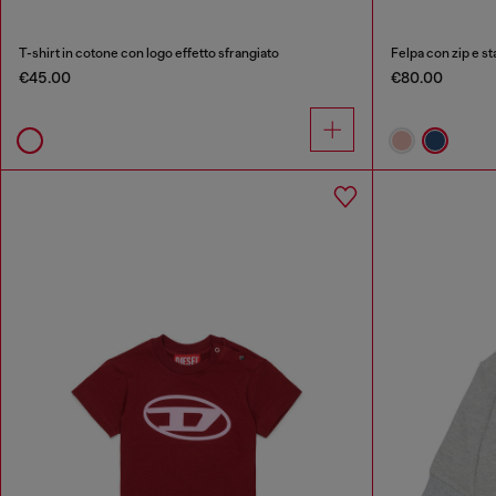
T-shirt in cotone con logo effetto sfrangiato
Felpa con zip e s
€45.00
€80.00