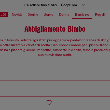
Più articoli fino al 50% - Scopri ora
LDI
Novità
Denim
Uomo
Donna
Bambino
Regali
Abbigliamento Bimbo
la in tessuto isolante agli strati più leggeri e ai pantaloni: la linea di abb
offre un’ampia varietà di scelta. Capi cool e comodi per i piccoli trend 
ina a piacere giacche imbottite, salopette in denim, felpe e pantaloni p
suo nuovissimo outfit.