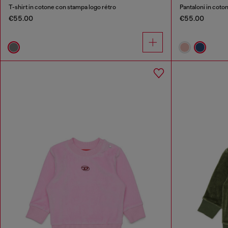
T-shirt in cotone con stampa logo rétro
Pantaloni in coto
€55.00
€55.00