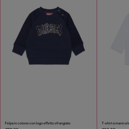
Felpa in cotone con logo effetto sfrangiato
T-shirt a manica 