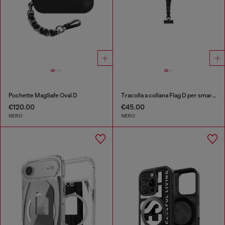
Pochette MagSafe Oval D
Tracolla a collana Flag D per smartphone
€120.00
€45.00
NERO
NERO