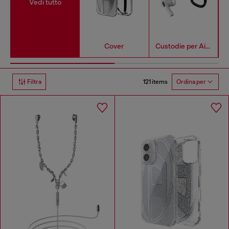
Vedi tutto
Cover
Custodie per AirPods
121 items
Filtra
Ordina per