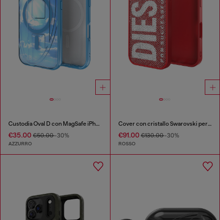
Custodia Oval D con MagSafe iPhone 16 Pro
Cover con cristallo Swarovski per iP 16 Pro
€35.00
€91.00
€50.00
-30%
€130.00
-30%
AZZURRO
ROSSO