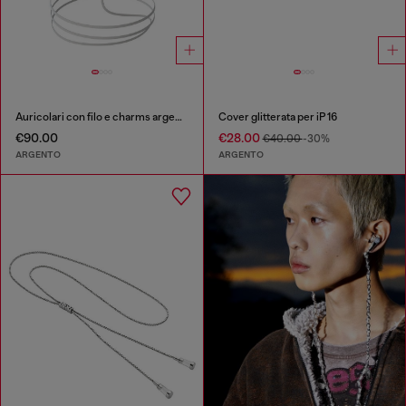
Auricolari con filo e charms argento
Cover glitterata per iP 16
€90.00
€28.00
€40.00
-30%
ARGENTO
ARGENTO