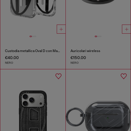
Custodia metallica Oval D con Magsafe per iPhone 17 Pro
Auricolari wireless
€40.00
€150.00
NERO
NERO