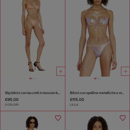
Slip bikini con laccetti in tessuto brillante
Bikini con spalline metalliche e stampa floreale
€95.00
€115.00
2 COLORI
LILLA