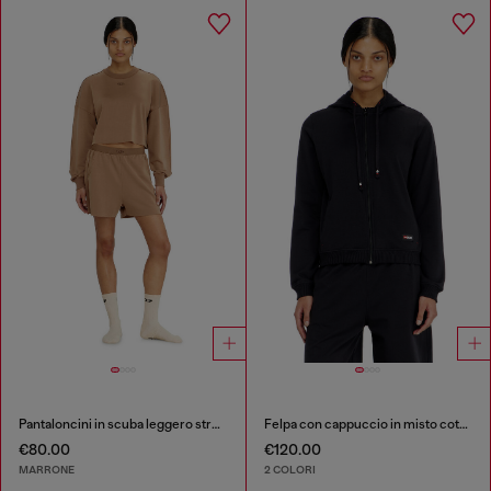
Pantaloncini in scuba leggero stretch
Felpa con cappuccio in misto cotone smerigliato
€80.00
€120.00
MARRONE
2 COLORI