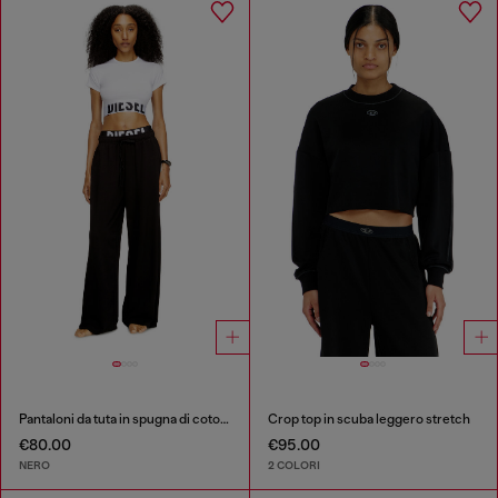
Pantaloni da tuta in spugna di cotone con fascia in vita con logo
Crop top in scuba leggero stretch
€80.00
€95.00
NERO
2 COLORI