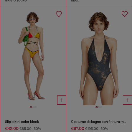
GRIGIO SCURO
NERO
Slip bikini color block
Costume da bagno con finitura metallizzata
€42.00
€97.00
€85.00
-50%
€195.00
-50%