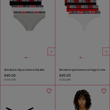
Set da tre slip a coste a vita alta
Set da tre perizoma con logo in vita
€45.00
€45.00
2 COLORI
2 COLORI