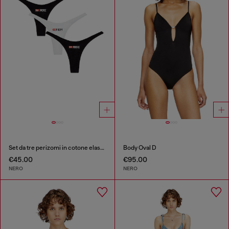
Set da tre perizomi in cotone elasticizzato con logo
Body Oval D
€45.00
€95.00
NERO
NERO