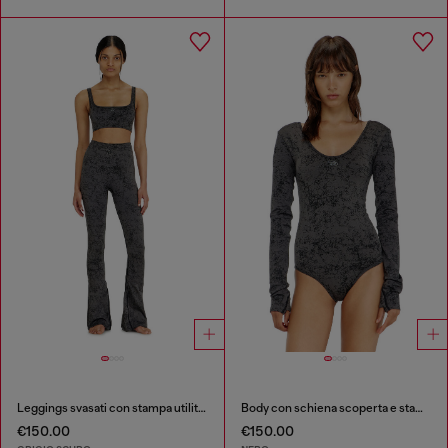
Leggings svasati con stampa utilitarian
Body con schiena scoperta e stampa utility
€150.00
€150.00