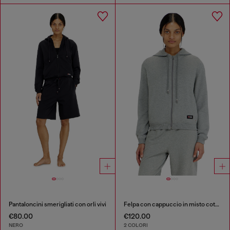
Pantaloncini smerigliati con orli vivi
Felpa con cappuccio in misto cotone smerigliato
€80.00
€120.00
NERO
2 COLORI