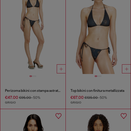
Perizoma bikini con stampa astratta
Top bikini con finitura metallizzata
€47.00
€67.00
€95.00
-50%
€135.00
-50%
GRIGIO
GRIGIO