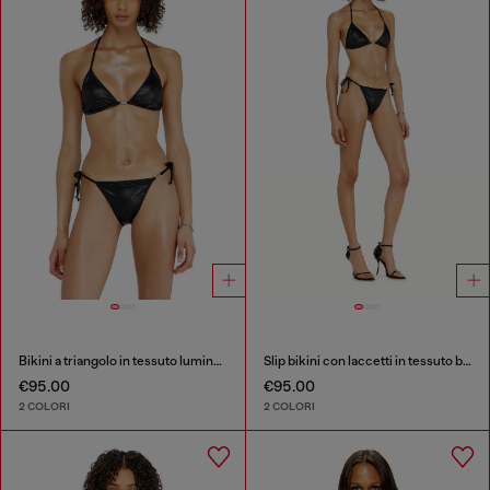
Bikini a triangolo in tessuto luminoso
Slip bikini con laccetti in tessuto brillante
€95.00
€95.00
2 COLORI
2 COLORI