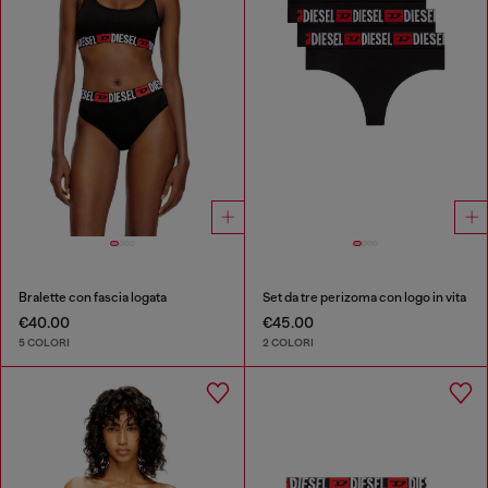
Bralette con fascia logata
Set da tre perizoma con logo in vita
€40.00
€45.00
5 COLORI
2 COLORI