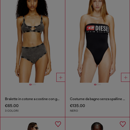
Bralette in cotone a costine con gioiello Oval D
Costume da bagno senza spalline con logo Diesel Denim Division
€65.00
€135.00
3 COLORI
NERO