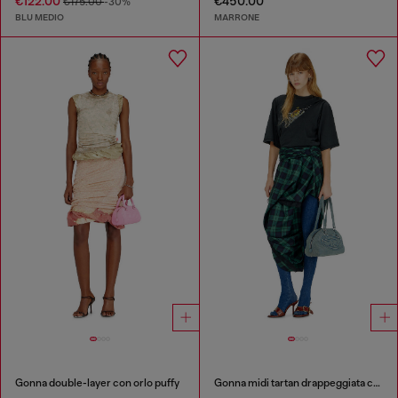
€122.00
€450.00
€175.00
-30%
BLU MEDIO
MARRONE
Gonna double-layer con orlo puffy
Gonna midi tartan drappeggiata con bordo in pizzo