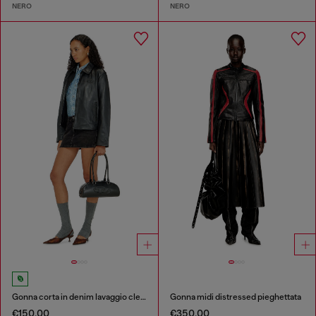
NERO
NERO
Gonna corta in denim lavaggio clean
Gonna midi distressed pieghettata
€150.00
€350.00