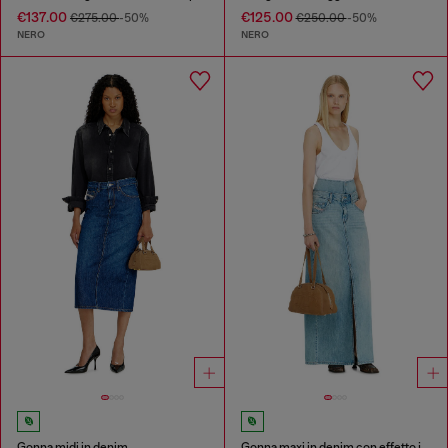
€137.00
€125.00
€275.00
-50%
€250.00
-50%
NERO
NERO
Gonna midi in denim
Gonna maxi in denim con effetto jean‑illusion e spacchi