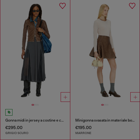
Gonna midi in jersey a costine e chiffon
Minigonna svasata in materiale bonded
€295.00
€195.00
GRIGIO SCURO
MARRONE