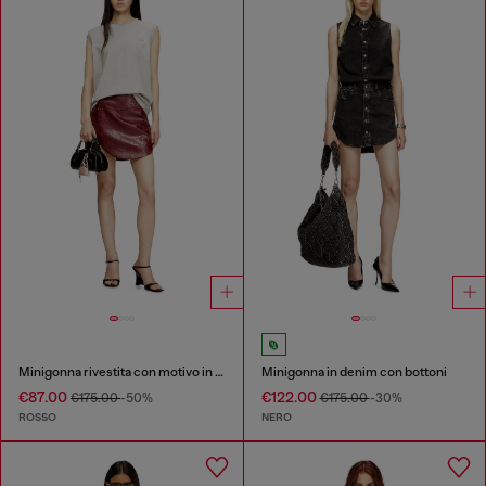
Minigonna rivestita con motivo in rilievo
Minigonna in denim con bottoni
€87.00
€122.00
€175.00
-50%
€175.00
-30%
ROSSO
NERO