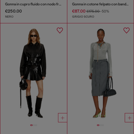
Gonna in cupro fluido con nodo frontale
Gonna in cotone felpato con bande laterali
€250.00
€87.00
€175.00
-50%
NERO
GRIGIO SCURO