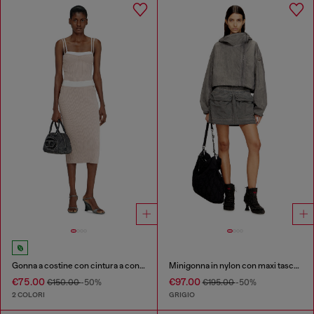
Gonna a costine con cintura a contrasto
Minigonna in nylon con maxi tasche utility
€75.00
€97.00
€150.00
-50%
€195.00
-50%
2 COLORI
GRIGIO