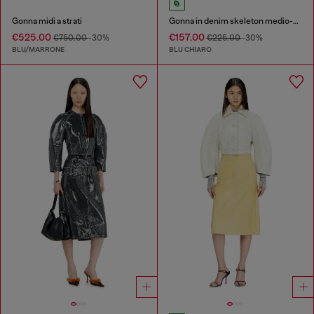
Gonna midi a strati
Gonna in denim skeleton medio-chiaro
€525.00
€157.00
€750.00
-30%
€225.00
-30%
BLU/MARRONE
BLU CHIARO