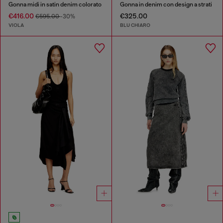
Gonna midi in satin denim colorato
Gonna in denim con design a strati
€416.00
€325.00
€595.00
-30%
VIOLA
BLU CHIARO