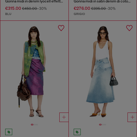
Gonna midi in denim lyocell effetto X-Ray
Gonna midi in satin denim di cotone e canapa
€315.00
€276.00
€450.00
-30%
€395.00
-30%
BLU
GRIGIO