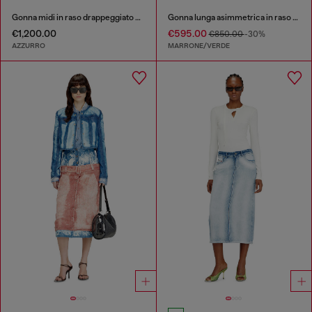
Gonna midi in raso drappeggiato con bordo in pizzo
Gonna lunga asimmetrica in raso stampato
€1,200.00
€595.00
€850.00
-30%
AZZURRO
MARRONE/VERDE