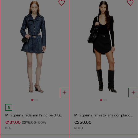
Minigonna in denim Principe di Galles
Minigonna in misto lana con placca Oval D
€137.00
€250.00
€275.00
-50%
BLU
NERO