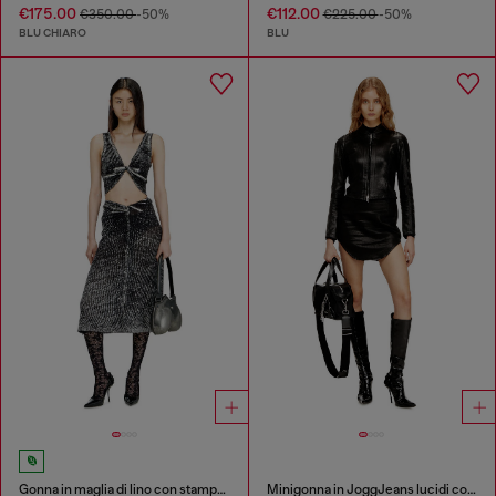
€175.00
€112.00
€350.00
-50%
€225.00
-50%
BLU CHIARO
BLU
Gonna in maglia di lino con stampa interna
Minigonna in JoggJeans lucidi con finitura spalmata