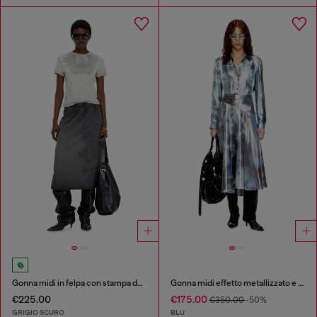
Gonna midi in felpa con stampa dévoré
Gonna midi effetto metallizzato e rose sfocate
€225.00
€175.00
€350.00
-50%
GRIGIO SCURO
BLU