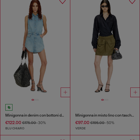
Minigonna in denim con bottoni davanti
Minigonna in misto lino con tasche cargo
€122.00
€97.00
€175.00
-30%
€195.00
-50%
BLU CHIARO
VERDE