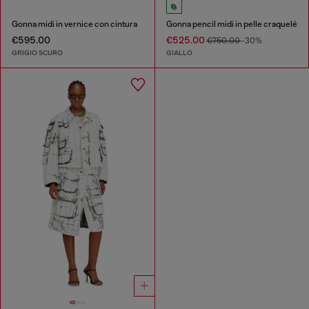
Gonna midi in vernice con cintura
Gonna pencil midi in pelle craquelé
€595.00
€525.00
€750.00
-30%
GRIGIO SCURO
GIALLO