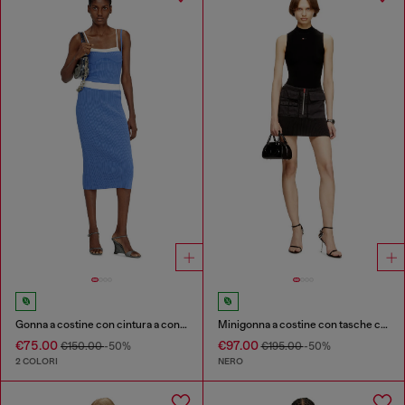
Gonna a costine con cintura a contrasto
Minigonna a costine con tasche cargo
€75.00
€97.00
€150.00
-50%
€195.00
-50%
2 COLORI
NERO