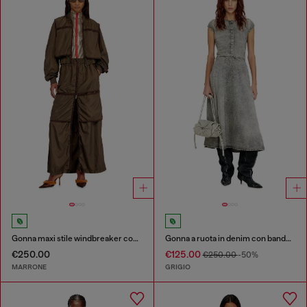
Gonna maxi stile windbreaker con zip frontale
Gonna a ruota in denim con bande laterali
€250.00
€125.00
€250.00
-50%
MARRONE
GRIGIO