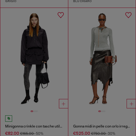
GRIGIO
BLU CHIARO
Minigonna crinkle con tasche utility
Gonna midi in pelle con orlo irregolare
€82.00
€525.00
€165.00
-50%
€750.00
-30%