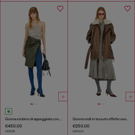
Gonna a tubino drappeggiata con spacco
Gonna midi in tessuto effetto seersucker a quadri
€450.00
€250.00
VERDE
GRIGIO