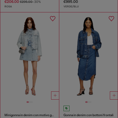
€206.00
€995.00
€295.00
-30%
ROSA
VERDE/BLU
Minigonna in denim con motivo grafico e cristalli
Gonna in denim con bottoni frontali