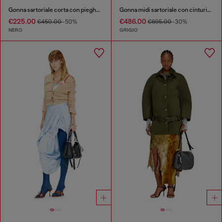
Gonna sartoriale corta con pieghe coated
Gonna midi sartoriale con cinturino biker
€225.00
€486.00
€450.00
-50%
€695.00
-30%
NERO
GRIGIO