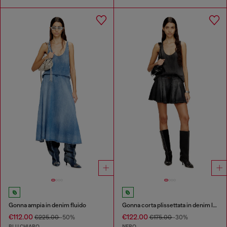
Gonna ampia in denim fluido
Gonna corta plissettata in denim leggero
€112.00
€122.00
€225.00
-50%
€175.00
-30%
BLU CHIARO
NERO