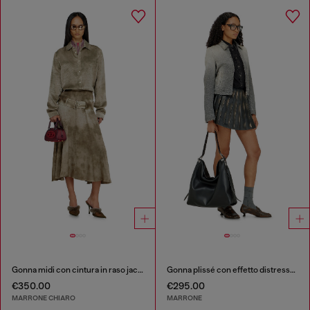
Gonna midi con cintura in raso jacquard logo
Gonna plissé con effetto distressed
€350.00
€295.00
MARRONE CHIARO
MARRONE