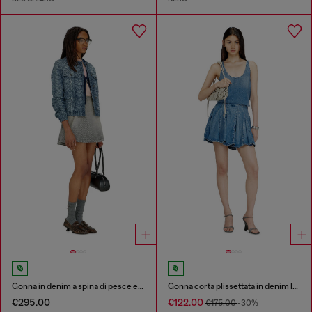
Gonna in denim a spina di pesce effetto distressed
Gonna corta plissettata in denim leggero stonewashed
€295.00
€122.00
€175.00
-30%