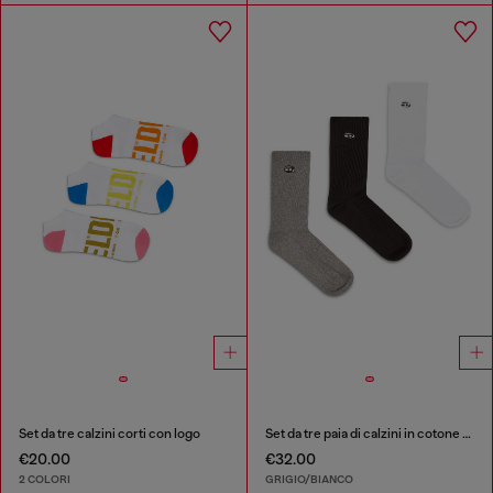
Set da tre calzini corti con logo
Set da tre paia di calzini in cotone con ricamo Oval D
€20.00
€32.00
2 COLORI
GRIGIO/BIANCO