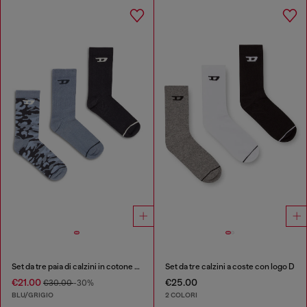
Set da tre paia di calzini in cotone con jacquard D
Set da tre calzini a coste con logo D
€21.00
€25.00
€30.00
-30%
BLU/GRIGIO
2 COLORI