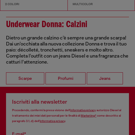
2 COLORI
MULTICOLOR
Underwear Donna: Calzini
Dietro un grande calzino c’è sempre una grande scarpa!
Dai un’occhiata alla nuova collezione Donna e trova il tuo
paio: décolleté, tronchetti, sneakers e molto altro.
Completa l’outfit con un jeans Diesel e una fragranza che
catturi l’attenzione.
Scarpe
Profumi
Jeans
Iscriviti alla newsletter
Procedendo, confermi la presa visione dell’
informativa privacy
autorizzo Diesel al
trattamento dei miei dati personali per le finalità di
Marketing*
come descritto al
paragrafo 3.1, d) dell’
informativa privacy
.
E-mail*