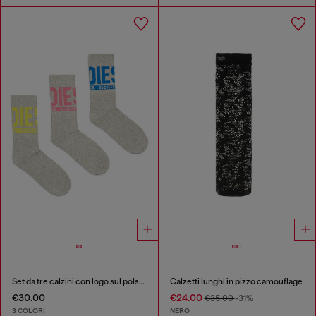
Set da tre calzini con logo sul polsino
Calzetti lunghi in pizzo camouflage
€30.00
€24.00
€35.00
-31%
3 COLORI
NERO