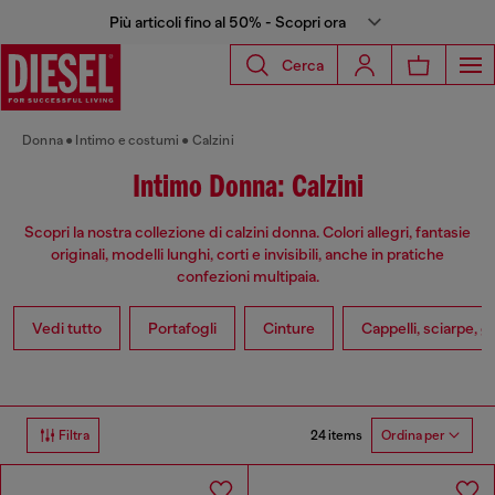
Più articoli fino al 50% - Scopri ora
Cerca
Donna
Intimo e costumi
Calzini
Intimo Donna: Calzini
Scopri la nostra collezione di calzini donna. Colori allegri, fantasie
originali, modelli lunghi, corti e invisibili, anche in pratiche
confezioni multipaia.
Vedi tutto
Portafogli
Cinture
Cappelli, sciarpe, g
24 items
Filtra
Ordina per