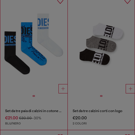
Set da tre paia di calzini in cotone con motivi jacquard
Set da tre calzini corti con logo
€21.00
€20.00
€30.00
-30%
BLU/NERO
2 COLORI