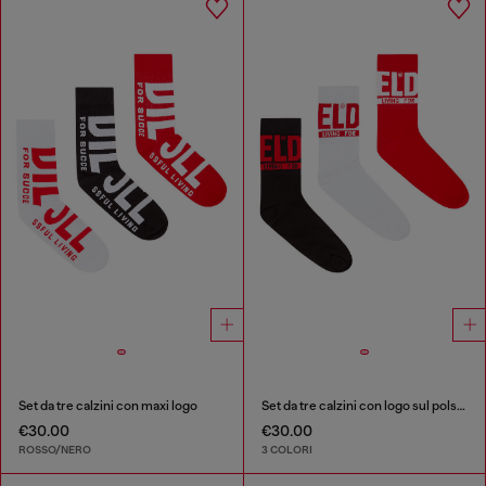
Set da tre calzini con maxi logo
Set da tre calzini con logo sul polsino
€30.00
€30.00
ROSSO/NERO
3 COLORI