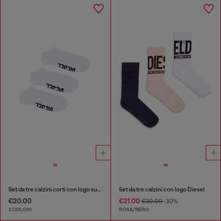
Set da tre calzini corti con logo sul collo del piede
Set da tre calzini con logo Diesel
€20.00
€21.00
€30.00
-30%
3 COLORI
ROSA/NERO