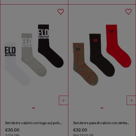
Set da tre calzini con logo sul polsino
Set da tre paia di calzini con dettaglio logo
€30.00
€32.00
3 COLORI
MULTICOLOR