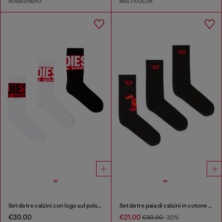
ROSSO/NERO
MULTICOLOR
Set da tre calzini con logo sul polsino
Set da tre paia di calzini in cotone con cavallo e logo
€30.00
€21.00
€30.00
-30%