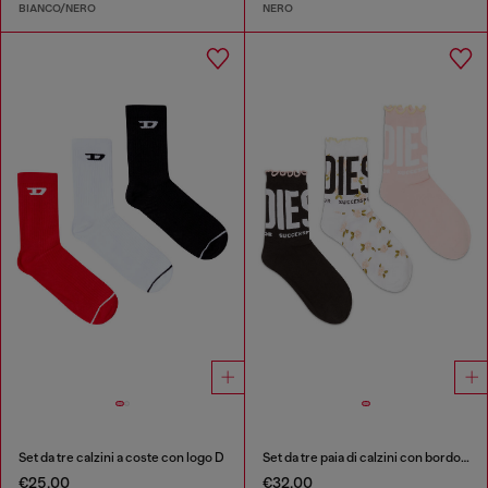
BIANCO/NERO
NERO
Set da tre calzini a coste con logo D
Set da tre paia di calzini con bordo arricciato
€25.00
€32.00