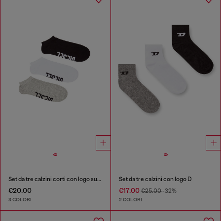
Set da tre calzini corti con logo sul collo del piede
Set da tre calzini con logo D
€20.00
€17.00
€25.00
-32%
3 COLORI
2 COLORI