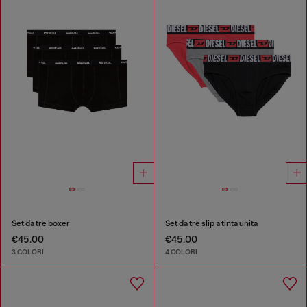
Set da tre boxer
Set da tre slip a tinta unita
€45.00
€45.00
3 COLORI
4 COLORI