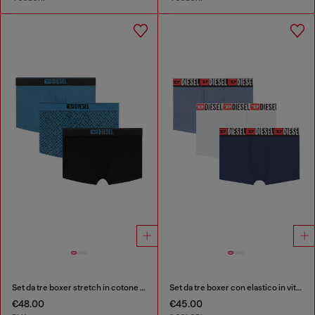
Set da tre boxer stretch in cotone con monogram
Set da tre boxer con elastico in vita con logo all-over
€48.00
€45.00