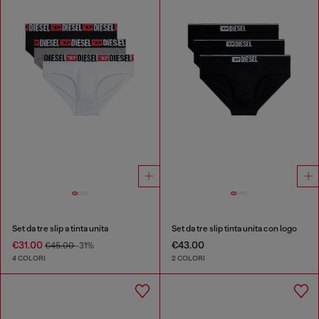
Set da tre slip a tinta unita
Set da tre slip tinta unita con logo
€31.00
€43.00
€45.00
-31%
4 COLORI
2 COLORI