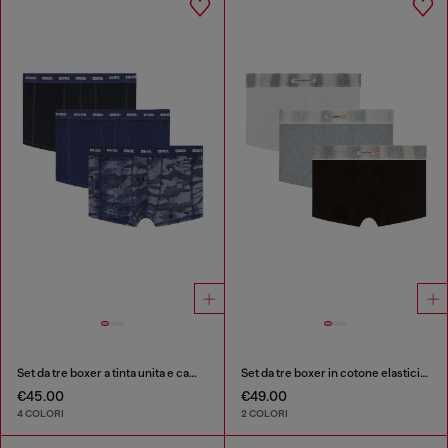
Set da tre boxer a tinta unita e camouflage
Set da tre boxer in cotone elasticizzato con fascia in raso
€45.00
€49.00
4 COLORI
2 COLORI