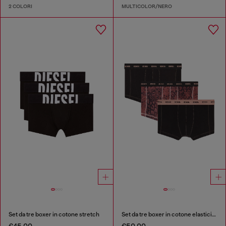
2 COLORI
MULTICOLOR/NERO
Set da tre boxer in cotone stretch
Set da tre boxer in cotone elasticizzato
€45.00
€50.00