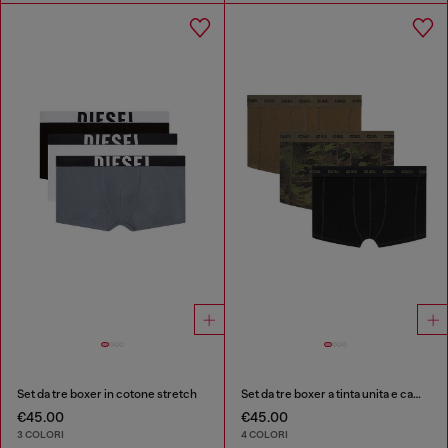
Set da tre boxer in cotone stretch
Set da tre boxer a tinta unita e camouflage
€45.00
€45.00
3 COLORI
4 COLORI