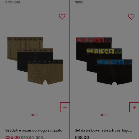
5 COLORI
NERO
Set da tre boxer con logo stilizzato
Set da tre boxer stretch con logo multicolore
€35.00
€48.00
€50.00
-30%