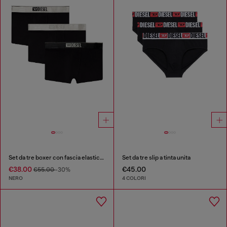
Set da tre boxer con fascia elastica in vita e piccolo logo
Set da tre slip a tinta unita
€38.00
€45.00
€55.00
-30%
NERO
4 COLORI