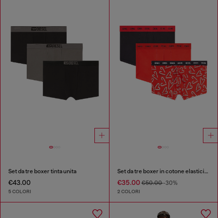
Set da tre boxer tinta unita
Set da tre boxer in cotone elasticizzato
€43.00
€35.00
€50.00
-30%
5 COLORI
2 COLORI