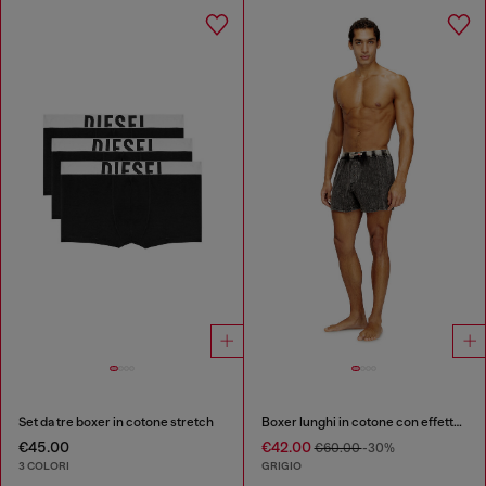
Set da tre boxer in cotone stretch
Boxer lunghi in cotone con effetto denim a righe sottili
€45.00
€42.00
€60.00
-30%
3 COLORI
GRIGIO