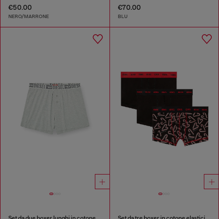
€50.00
€70.00
NERO/MARRONE
BLU
Set da due boxer lunghi in cotone stretch
Set da tre boxer in cotone elasticizzato