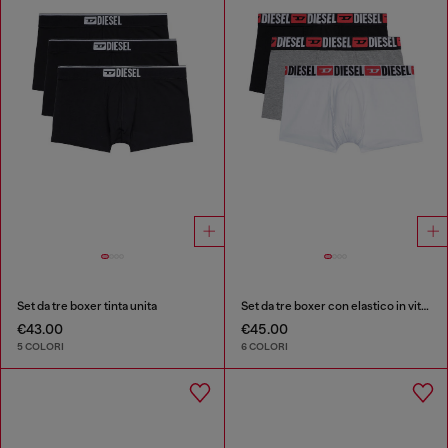
Set da tre boxer tinta unita
Set da tre boxer con elastico in vita con logo all-over
€43.00
€45.00
5 COLORI
6 COLORI