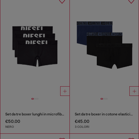
Set da tre boxer lunghi in microfibra
Set da tre boxer in cotone elasticizzato con fascia in vita tono su tono
€50.00
€45.00
NERO
3 COLORI