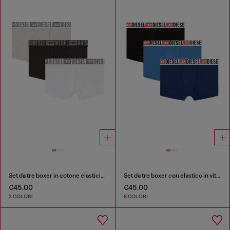
Set da tre boxer in cotone elasticizzato con fascia in vita tono su tono
Set da tre boxer con elastico in vita con logo all-over
€45.00
€45.00
3 COLORI
6 COLORI