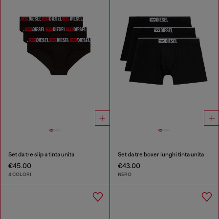
Set da tre slip a tinta unita
Set da tre boxer lunghi tinta unita
€45.00
€43.00
4 COLORI
NERO