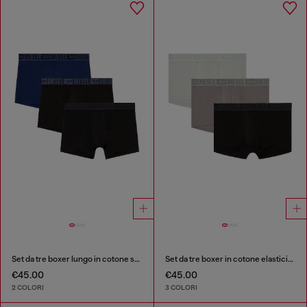
Set da tre boxer lungo in cotone stretch
Set da tre boxer in cotone elasticizzato con fascia in vita tono su tono
€45.00
€45.00
2 COLORI
3 COLORI