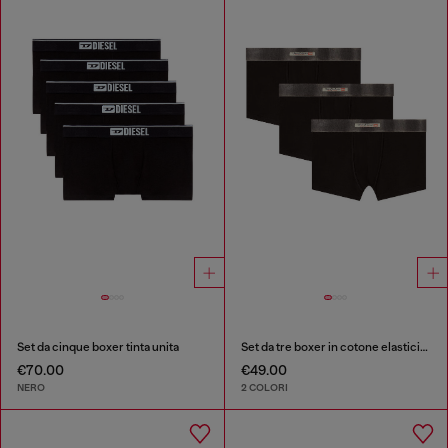
Set da cinque boxer tinta unita
Set da tre boxer in cotone elasticizzato con fascia in raso
€70.00
€49.00
NERO
2 COLORI