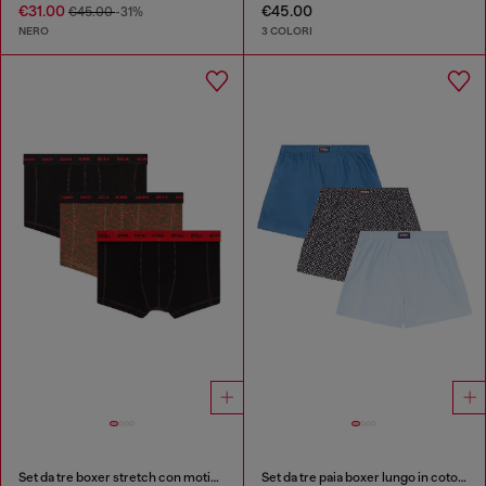
€31.00
€45.00
€45.00
-31%
NERO
3 COLORI
Set da tre boxer stretch con motivo grafico
Set da tre paia boxer lungo in cotone, tinta unita e stampa all-over DSL