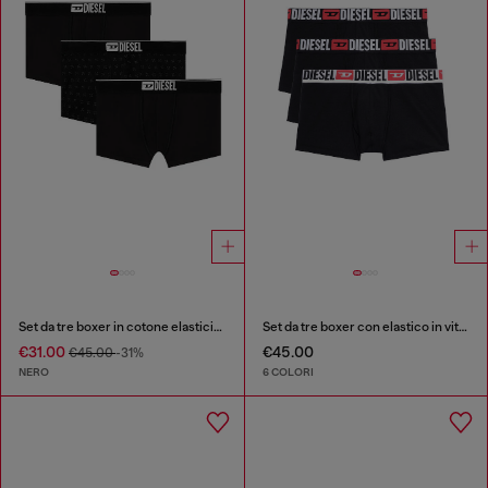
Set da tre boxer in cotone elasticizzato jacquard
Set da tre boxer con elastico in vita con logo all-over
€31.00
€45.00
€45.00
-31%
NERO
6 COLORI