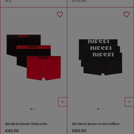
BLU
6 COLORI
Set da tre boxer tinta unita
Set da tre boxer in microfibra
€43.00
€50.00