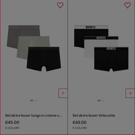
Set da tre boxer lungo in cotone stretch
Set da tre boxer tinta unita
€45.00
€43.00
2 COLORI
5 COLORI