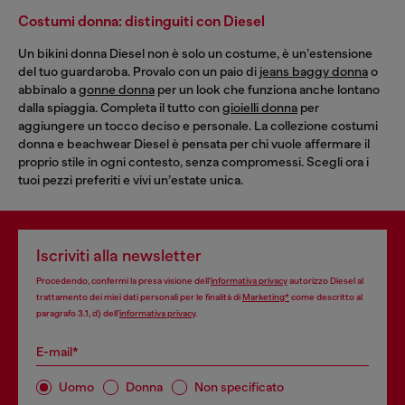
Costumi donna: distinguiti con Diesel
Un bikini donna Diesel non è solo un costume, è un’estensione
del tuo guardaroba. Provalo con un paio di
jeans baggy donna
o
abbinalo a
gonne donna
per un look che funziona anche lontano
dalla spiaggia. Completa il tutto con
gioielli donna
per
aggiungere un tocco deciso e personale. La collezione costumi
donna e beachwear Diesel è pensata per chi vuole affermare il
proprio stile in ogni contesto, senza compromessi. Scegli ora i
tuoi pezzi preferiti e vivi un’estate unica.
Iscriviti alla newsletter
Procedendo, confermi la presa visione dell’
informativa privacy
autorizzo Diesel al
trattamento dei miei dati personali per le finalità di
Marketing*
come descritto al
paragrafo 3.1, d) dell’
informativa privacy
.
E-mail*
Uomo
Donna
Non specificato