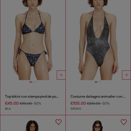
Top bikini con stampa pied de poule all-over
Costume da bagno animalier con scollatura profonda
€45.00
€105.00
€90.00
-50%
€210.00
-50%
BLU
GRIGIO