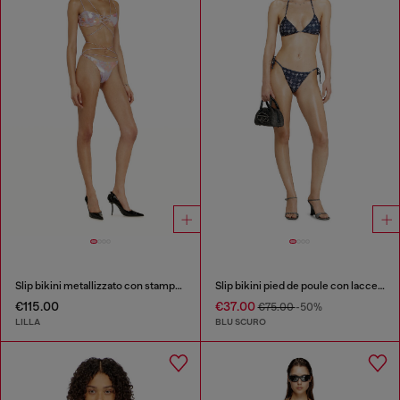
Slip bikini metallizzato con stampa floreale
Slip bikini pied de poule con laccetti laterali
€115.00
€37.00
€75.00
-50%
LILLA
BLU SCURO