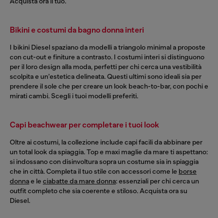
Acquista ora il tuo.
Bikini e costumi da bagno donna interi
I bikini Diesel spaziano da modelli a triangolo minimal a proposte
con cut-out e finiture a contrasto. I costumi interi si distinguono
per il loro design alla moda, perfetti per chi cerca una vestibilità
scolpita e un’estetica delineata. Questi ultimi sono ideali sia per
prendere il sole che per creare un look beach-to-bar, con pochi e
mirati cambi. Scegli i tuoi modelli preferiti.
Capi beachwear per completare i tuoi look
Oltre ai costumi, la collezione include capi facili da abbinare per
un total look da spiaggia. Top e maxi maglie da mare ti aspettano:
si indossano con disinvoltura sopra un costume sia in spiaggia
che in città. Completa il tuo stile con accessori come le
borse
donna
e le
ciabatte da mare donna
: essenziali per chi cerca un
outfit completo che sia coerente e stiloso. Acquista ora su
Diesel.