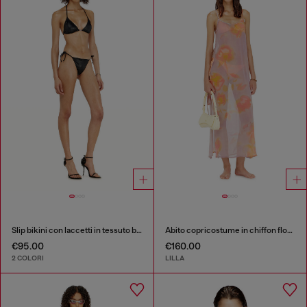
Slip bikini con laccetti in tessuto brillante
Abito copricostume in chiffon floreale
€95.00
€160.00
2 COLORI
LILLA