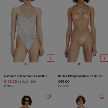
Costume con perizoma a costine e stampa camouflage
Bikini a triangolo in tessuto luminoso
€105.00
€95.00
€210.00
-50%
BIANCO
2 COLORI