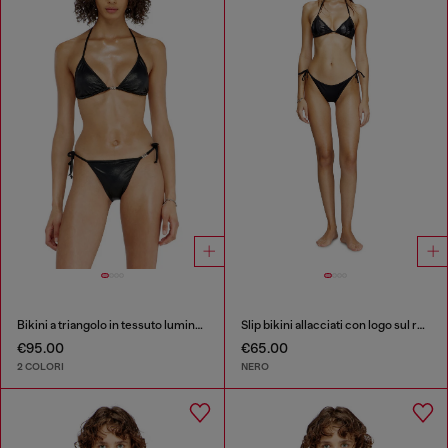
Bikini a triangolo in tessuto luminoso
Slip bikini allacciati con logo sul retro
€95.00
€65.00
2 COLORI
NERO