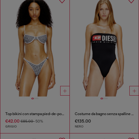
Top bikini con stampa pied-de-poule
Costume da bagno senza spalline con logo Diesel Denim Division
€42.00
€135.00
€85.00
-50%
GRIGIO
NERO