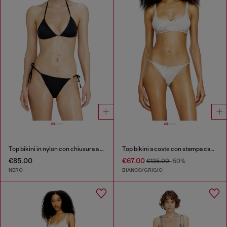
Top bikini in nylon con chiusura a laccetti
Top bikini a coste con stampa camouflage
€85.00
€67.00
€135.00
-50%
NERO
BIANCO/GRIGIO