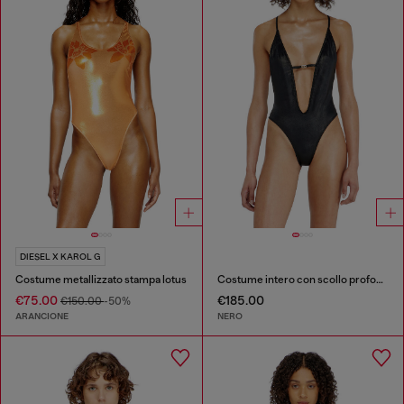
DIESEL X KAROL G
Costume metallizzato stampa lotus
Costume intero con scollo profondo in tessuto brillante
€75.00
€185.00
€150.00
-50%
ARANCIONE
NERO