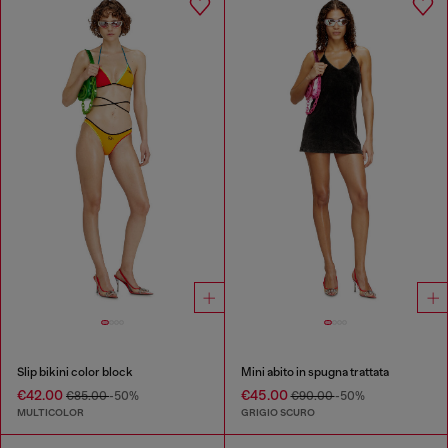
Slip bikini color block
Mini abito in spugna trattata
€42.00
€45.00
€85.00
-50%
€90.00
-50%
MULTICOLOR
GRIGIO SCURO