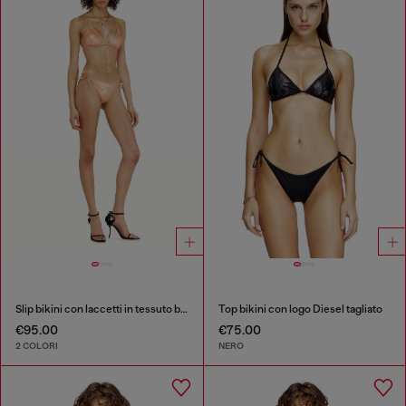
Slip bikini con laccetti in tessuto brillante
Top bikini con logo Diesel tagliato
€95.00
€75.00
2 COLORI
NERO