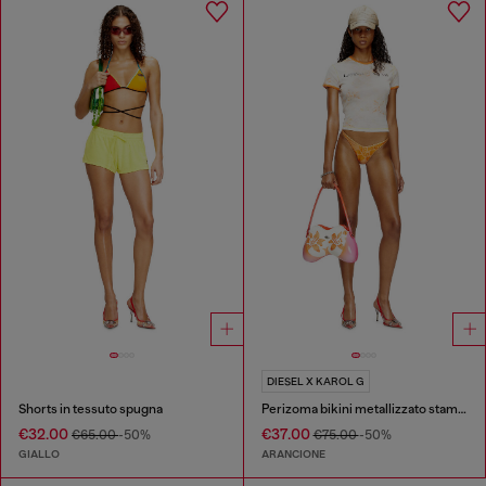
DIESEL X KAROL G
Shorts in tessuto spugna
Perizoma bikini metallizzato stampa lotus
€32.00
€37.00
€65.00
-50%
€75.00
-50%
GIALLO
ARANCIONE