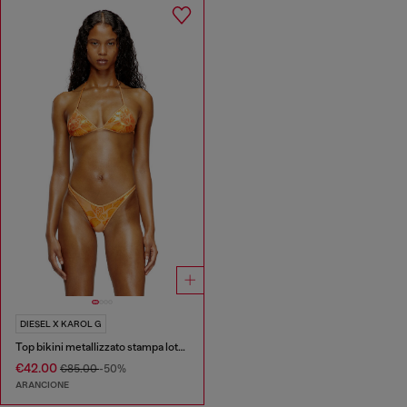
DIESEL X KAROL G
Top bikini metallizzato stampa lotus
€42.00
€85.00
-50%
ARANCIONE