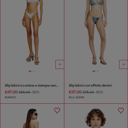
Slip bikini a costine e stampa camouflage
Slip bikini con effetto denim
€47.00
€37.00
€95.00
-50%
€75.00
-50%
BIANCO
BLU JEANS