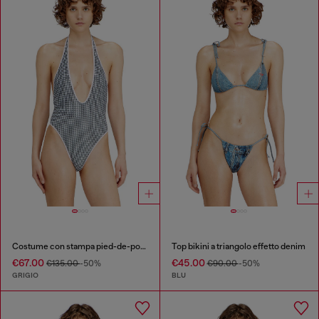
Costume con stampa pied-de-poule
Top bikini a triangolo effetto denim
€67.00
€45.00
€135.00
-50%
€90.00
-50%
GRIGIO
BLU