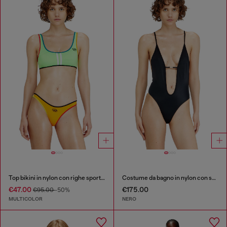
Top bikini in nylon con righe sportive
Costume da bagno in nylon con scollatura profonda
€47.00
€175.00
€95.00
-50%
MULTICOLOR
NERO