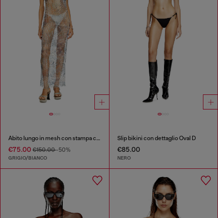
Abito lungo in mesh con stampa camouflage all-over
Slip bikini con dettaglio Oval D
€75.00
€85.00
€150.00
-50%
GRIGIO/BIANCO
NERO