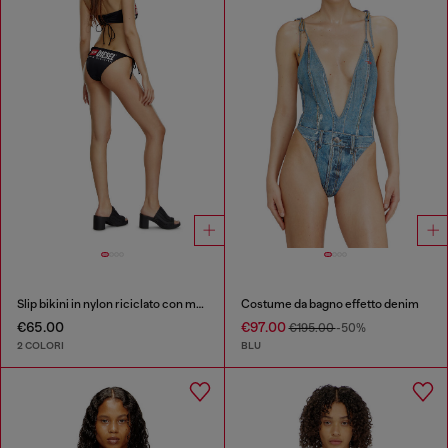
Slip bikini in nylon riciclato con maxi logo
Costume da bagno effetto denim
€65.00
€97.00
€195.00
-50%
2 COLORI
BLU