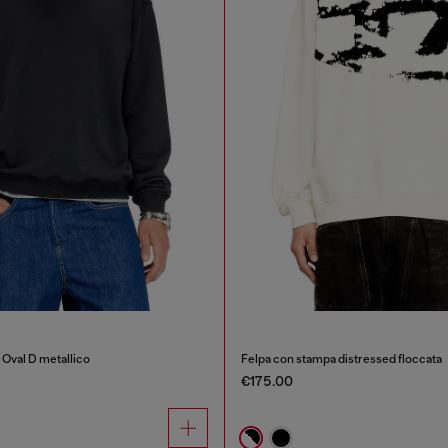
 Oval D metallico
Felpa con stampa distressed floccata
€175.00