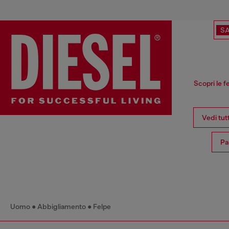
SA
Scopri le f
Vedi tut
Pa
Uomo
Abbigliamento
Felpe