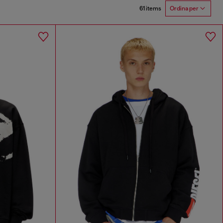
61 items
Ordina per