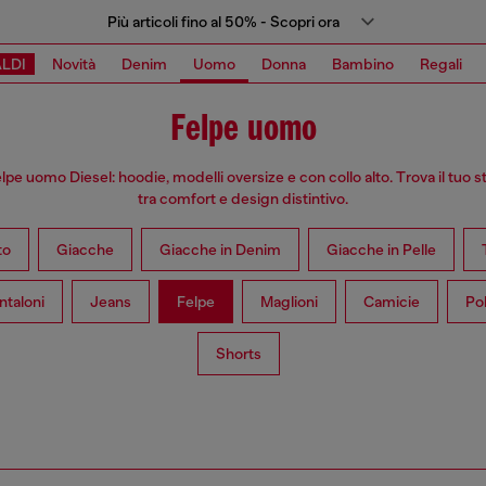
Più articoli fino al 50% - Scopri ora
LDI
Novità
Denim
Uomo
Donna
Bambino
Regali
Felpe uomo
elpe uomo Diesel: hoodie, modelli oversize e con collo alto. Trova il tuo st
tra comfort e design distintivo.
to
Giacche
Giacche in Denim
Giacche in Pelle
ntaloni
Jeans
Felpe
Maglioni
Camicie
Po
Shorts