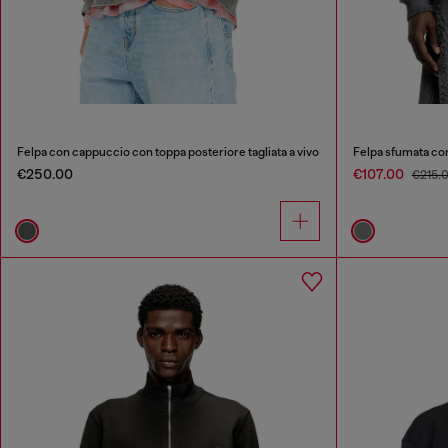
Felpa con cappuccio con toppa posteriore tagliata a vivo
Felpa sfumata co
€250.00
€107.00
€215.