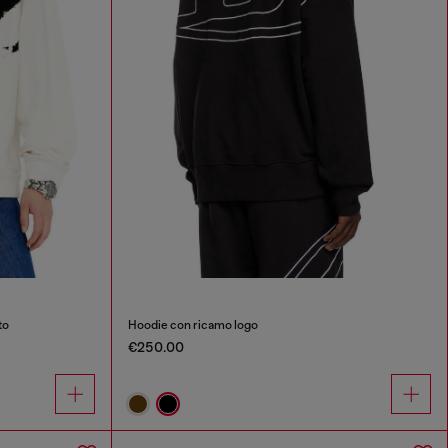
to
Hoodie con ricamo logo
€250.00