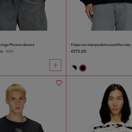
n logo Phoenix devoré
Felpa con stampa distressed floccata
€175.00
00
-50%