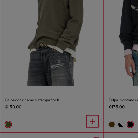
Felpa con ricamo e stampa flock
Felpa in cotone c
€150.00
€175.00