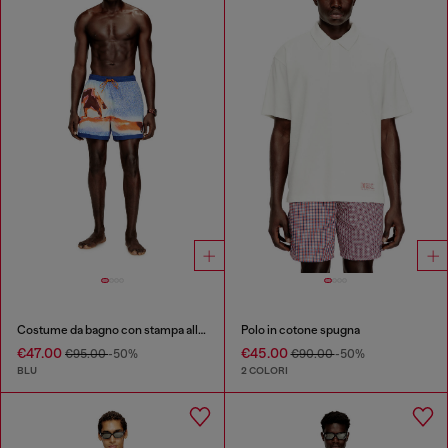
Costume da bagno con stampa all-over di tavole da surf
Polo in cotone spugna
€47.00
€45.00
€95.00
-50%
€90.00
-50%
BLU
2 COLORI