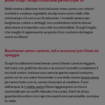
Boxer o slip? Scopri il costume perfetto per te
Nella nostra collezione trovi sia boxer mare uomo con volumi
morbidi e coulisse regolabili, sia slip mare uomo dallo stile
minimal per chi cerca un fit aderente. I modelli variano per
lunghezza, colore e dettagli, ma condividono tutti la stessa
attenzione ai materiali e uno stile inconfondibile. Scegli il taglio
che meglio ti rappresenta: acquista il tuo costume da bagno
uomo su Diesel.
Beachwear uomo: camicie, teli e accessori per il look da
spiaggia
Scopri la collezione beachwear uomo Diesel: camicie leggere,
teli mare con grafiche decise e accessori versatili completano il
tuo look estivo. Indossa una camicia aperta sopra il costume,
porta con te uno zaino funzionale o una delle nostre
borse uomo
per avere tutto con te, senza rinunciare al carattere. Fuori
dall’acqua, le
t-shirts uomo
Diesel aggiungono un tocco
essenziale per un outfit rilassato ma curato. Dai il via al tuo
guardaroba estivo con capi che esprimono personalità, ovunque
tu vada.