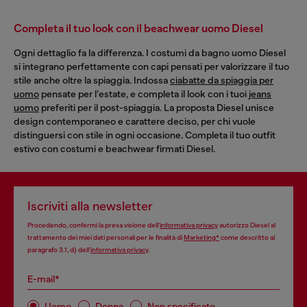
Completa il tuo look con il beachwear uomo Diesel
Ogni dettaglio fa la differenza. I costumi da bagno uomo Diesel
si integrano perfettamente con capi pensati per valorizzare il tuo
stile anche oltre la spiaggia. Indossa
ciabatte da spiaggia per
uomo
pensate per l’estate, e completa il look con i tuoi
jeans
uomo
preferiti per il post-spiaggia. La proposta Diesel unisce
design contemporaneo e carattere deciso, per chi vuole
distinguersi con stile in ogni occasione. Completa il tuo outfit
estivo con costumi e beachwear firmati Diesel.
Iscriviti alla newsletter
Procedendo, confermi la presa visione dell’
informativa privacy
autorizzo Diesel al
trattamento dei miei dati personali per le finalità di
Marketing*
come descritto al
paragrafo 3.1, d) dell’
informativa privacy
.
E-mail*
Uomo
Donna
Non specificato