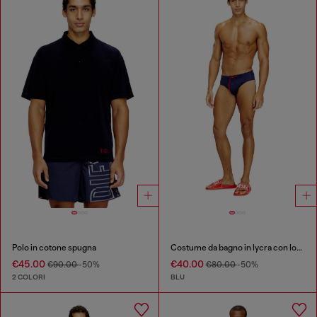
Polo in cotone spugna
Costume da bagno in lycra con logo sulla schiena
€45.00
€40.00
€90.00
-50%
€80.00
-50%
2 COLORI
BLU