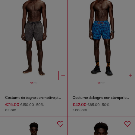
Costume da bagno con motivo pied-de-poule sfumato
Costume da bagno con stampa logo all-over
€75.00
€42.00
€150.00
-50%
€85.00
-50%
GRIGIO
3 COLORI