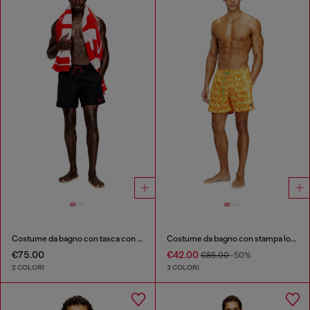
Costume da bagno con tasca con zip
Costume da bagno con stampa logo all-over
€75.00
€42.00
€85.00
-50%
2 COLORI
3 COLORI