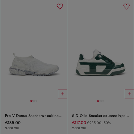
Pro-V-Dense-Sneakers a calzino in maglia slip-on
S-D-Ollie-Sneaker da uomo in pelle color block
€185.00
€117.00
€235.00
-50%
3 COLORI
2 COLORI