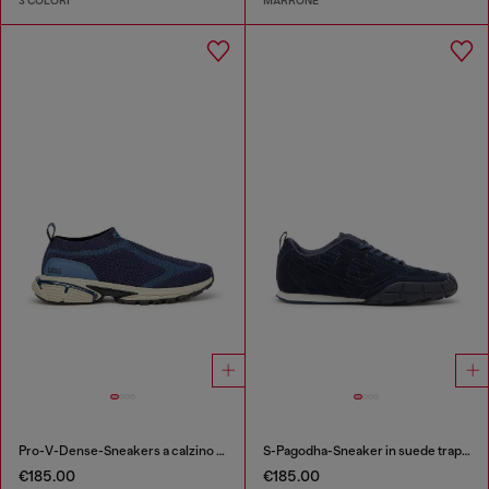
3 COLORI
MARRONE
Pro-V-Dense-Sneakers a calzino in maglia slip-on
S-Pagodha-Sneaker in suede trapuntato
€185.00
€185.00