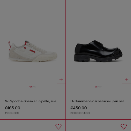
S-Pagodha-Sneaker in pelle, suede e ripstop
D-Hammer-Scarpe lace-up in pelle con puntale oval D
€165.00
€450.00
2 COLORI
NERO OPACO