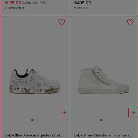
€125.00
€495.00
€250.00
-50%
GRIGIO/BLU
2 COLORI
S-D-Ollie-Sneaker in pelle con stampa graffiti
S-D-Verse - Sneakers in canvas sfrangiato con logo D