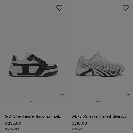
S-D-Ollie-Sneaker da uomo in pelle color block
S-D-Vit-Sneaker in mesh dégradé a righe
€235.00
€210.00
2 COLORI
3 COLORI