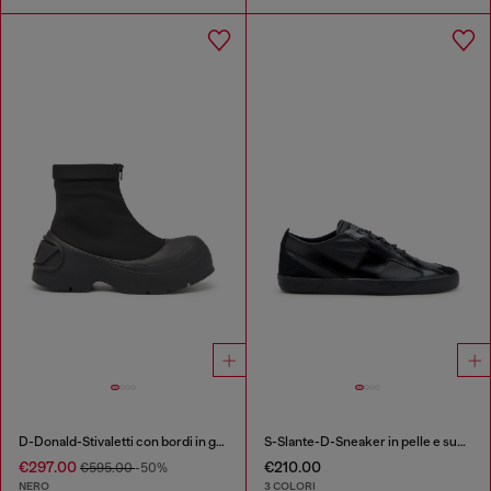
D-Donald-Stivaletti con bordi in gomma
S-Slante-D-Sneaker in pelle e suede con logo D
€297.00
€210.00
€595.00
-50%
NERO
3 COLORI