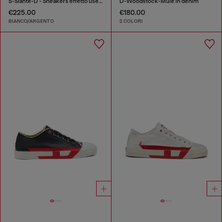
S-Slante-D - Sneakers effetto used in pelle e scamosciato
D-Woodstock-Mule in denim
€225.00
€180.00
BIANCO/ARGENTO
2 COLORI