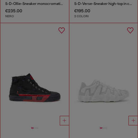
S-D-Ollie-Sneaker monocromatiche in suede e pelle
S-D-Verse-Sneaker high-top in canvas effetto dirt
€235.00
€195.00
NERO
2 COLORI