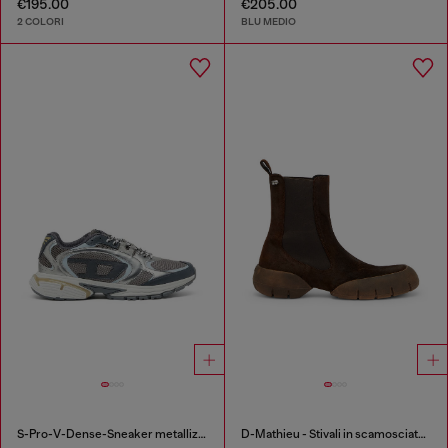
€195.00
€205.00
2 COLORI
BLU MEDIO
S-Pro-V-Dense-Sneaker metallizzate in rete e PU
D-Mathieu - Stivali in scamosciato con suola in gomma