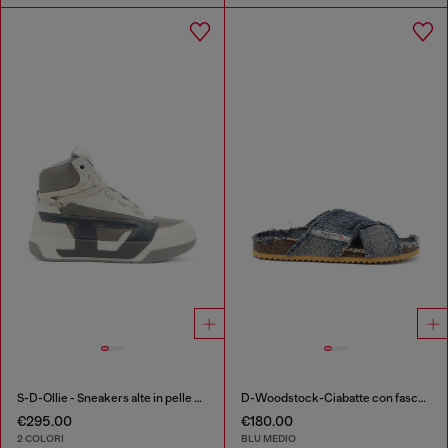
S-D-Ollie - Sneakers alte in pelle con D logo
D-Woodstock-Ciabatte con fasce incrociate in denim sfrangiato
€295.00
€180.00
2 COLORI
BLU MEDIO