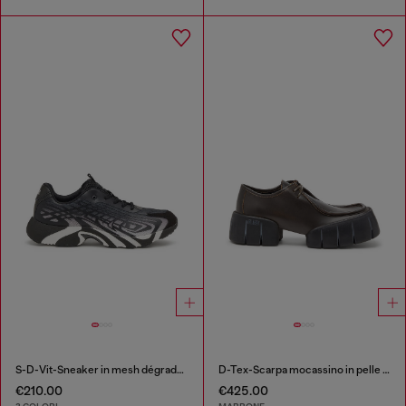
S-D-Vit-Sneaker in mesh dégradé a righe
D-Tex-Scarpa mocassino in pelle spazzolata
€210.00
€425.00