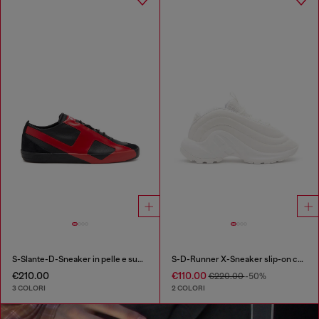
S-Slante-D-Sneaker in pelle e suede con logo D
S-D-Runner X-Sneaker slip-on con fondo Oval D opaco
€210.00
€110.00
€220.00
-50%
3 COLORI
2 COLORI