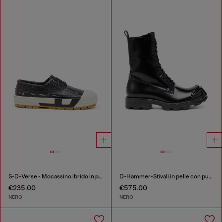
S-D-Verse - Mocassino ibrido in pelle
D-Hammer-Stivali in pelle con puntale oval D
€235.00
€575.00
NERO
NERO