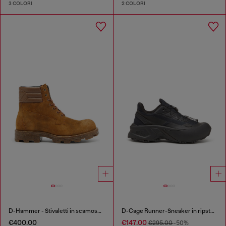
3 COLORI
2 COLORI
D-Hammer - Stivaletti in scamosciato e pelle
D-Cage Runner-Sneaker in ripstop e TPU
€400.00
€147.00
€295.00
-50%