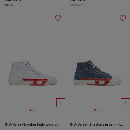
NERO
3 COLORI
S-D-Verse-Sneaker high-top in canvas effetto dirt
S-D-Verse - Sneakers in denim con logo D