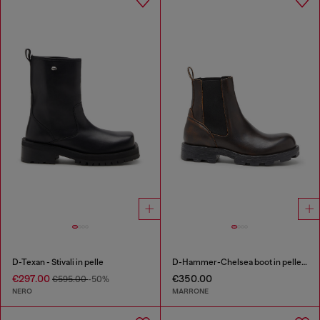
D-Texan - Stivali in pelle
D-Hammer-Chelsea boot in pelle spazzolata
€297.00
€350.00
€595.00
-50%
NERO
MARRONE