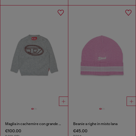
Maglia in cachemire con grande Oval D
Beanie a righe in misto lana
€100.00
€45.00