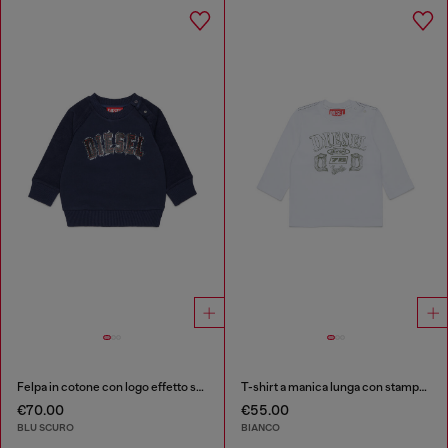
Felpa in cotone con logo effetto sfrangiato
T-shirt a manica lunga con stampa logo
€70.00
€55.00
BLU SCURO
BIANCO