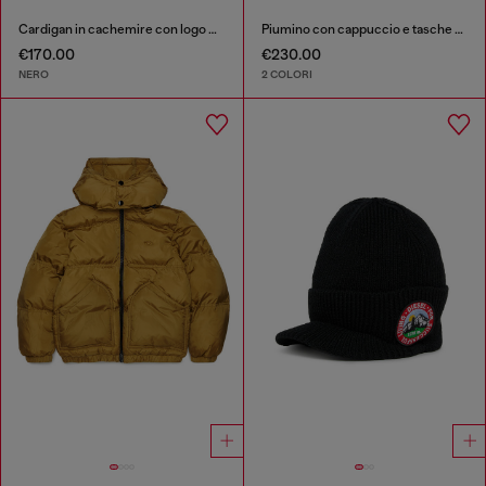
Cardigan in cachemire con logo Oval D
Piumino con cappuccio e tasche oversize
€170.00
€230.00
NERO
2 COLORI