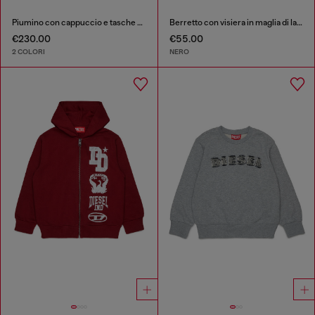
Piumino con cappuccio e tasche oversize
Berretto con visiera in maglia di lana a coste
€230.00
€55.00
2 COLORI
NERO