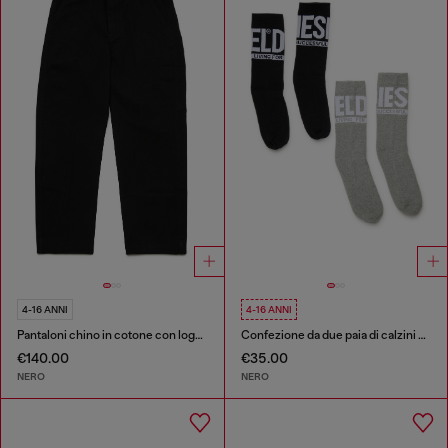
4-16 ANNI
4-16 ANNI
Pantaloni chino in cotone con logo Oval D ricamato
Confezione da due paia di calzini con logo
€140.00
€35.00
NERO
NERO