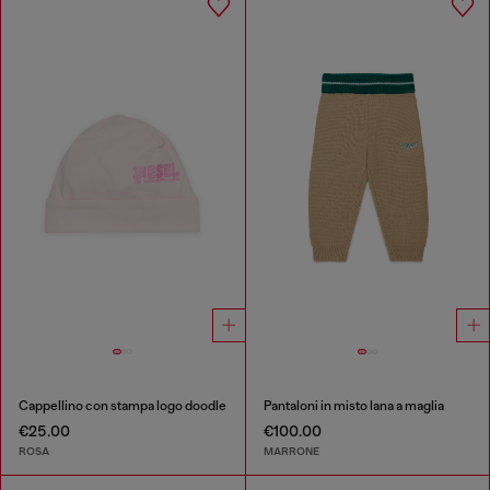
Cappellino con stampa logo doodle
Pantaloni in misto lana a maglia
€25.00
€100.00
ROSA
MARRONE