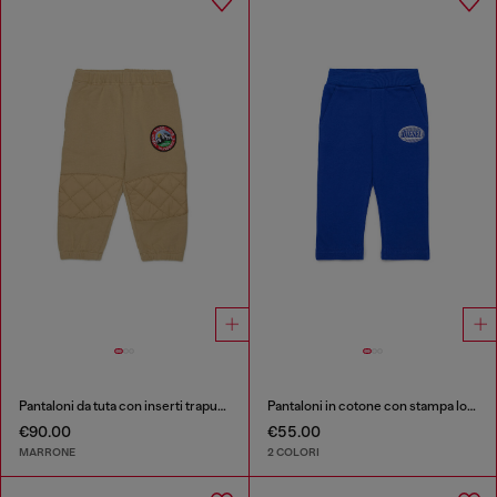
Pantaloni da tuta con inserti trapuntati sulle ginocchia
Pantaloni in cotone con stampa logo
€90.00
€55.00
MARRONE
2 COLORI