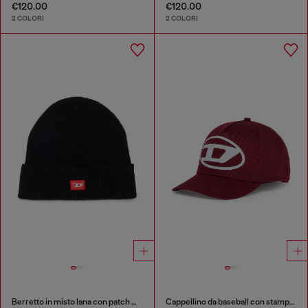
€120.00
€120.00
2 COLORI
2 COLORI
Berretto in misto lana con patch D logo
Cappellino da baseball con stampa Oval D logo