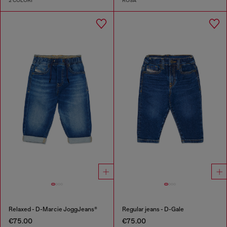
2 COLORI
ROSA
Relaxed - D-Marcie JoggJeans®
Regular jeans - D-Gale
€75.00
€75.00