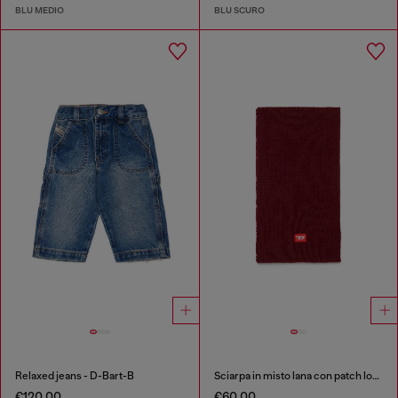
BLU MEDIO
BLU SCURO
Relaxed jeans - D-Bart-B
Sciarpa in misto lana con patch logo D
€120.00
€60.00