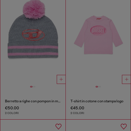
Berretto a righe con pompon in misto lana
T-shirt in cotone con stampa logo
€50.00
€45.00
2 COLORI
2 COLORI