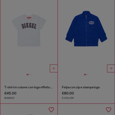
T-shirt in cotone con logo effetto sfrangiato
Felpa con zip e stampa logo
€45.00
€80.00
BIANCO
2 COLORI