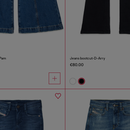
-Pam
Jeans bootcut-D-Arry
€80.00