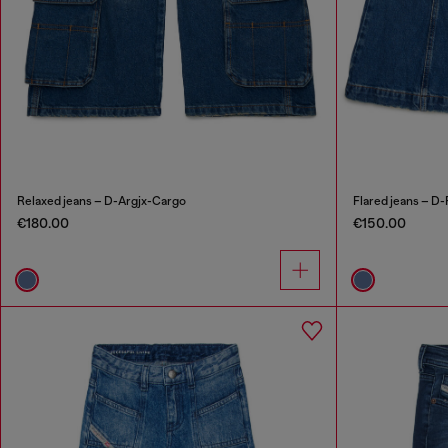
Relaxed jeans – D-Argjx-Cargo
Flared jeans – D
€180.00
€150.00