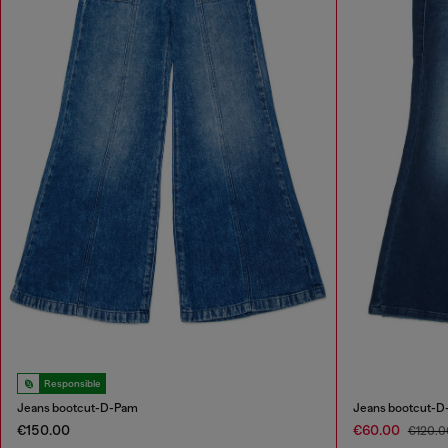
Responsible
Jeans bootcut-D-Pam
Jeans bootcut-D
€150.00
€60.00
€120.