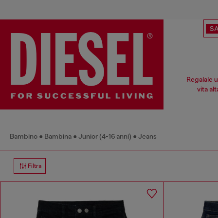
SA
Regalale u
vita al
Bambino
Bambina
Junior (4-16 anni)
Jeans
Filtra