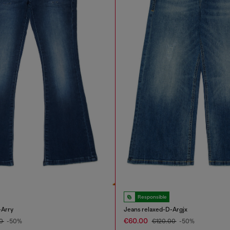
Responsible
-Arry
Jeans relaxed-D-Argjx
€60.00
00
-50%
€120.00
-50%