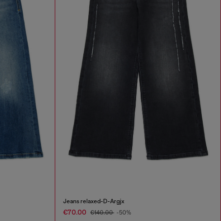
Jeans relaxed-D-Argjx
€70.00
€140.00
-50%