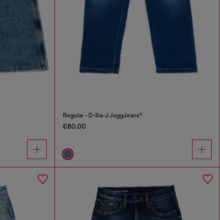
Regular - D-Ilia-J JoggJeans®
€80.00