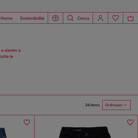
Home
Sostenibilità
Cerca
y e denim a
tutte le
34 items
Ordina per