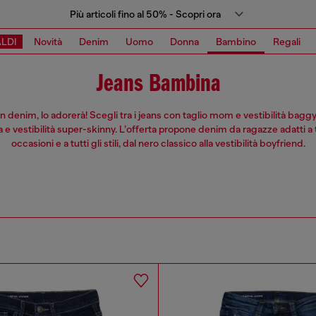
Più articoli fino al 50% - Scopri ora
LDI
Novità
Denim
Uomo
Donna
Bambino
Regali
Jeans Bambina
n denim, lo adorerà! Scegli tra i jeans con taglio mom e vestibilità bagg
ta e vestibilità super-skinny. L’offerta propone denim da ragazze adatti a 
occasioni e a tutti gli stili, dal nero classico alla vestibilità boyfriend.