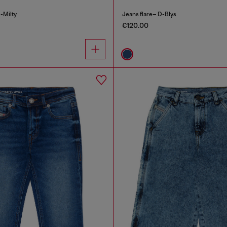
-Milty
Jeans flare– D-Blys
€120.00