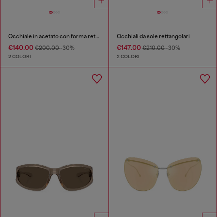
Occhiale in acetato con forma rettangolare
Occhiali da sole rettangolari
€140.00
€147.00
€200.00
-30%
€210.00
-30%
2 COLORI
2 COLORI