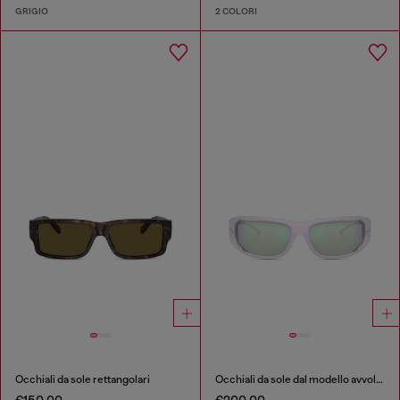
GRIGIO
2 COLORI
Occhiali da sole rettangolari
Occhiali da sole dal modello avvolgente
€150.00
€200.00