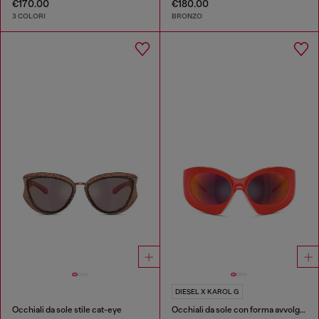
€170.00
€180.00
3 COLORI
BRONZO
DIESEL X KAROL G
Occhiali da sole stile cat-eye
Occhiali da sole con forma avvolgente