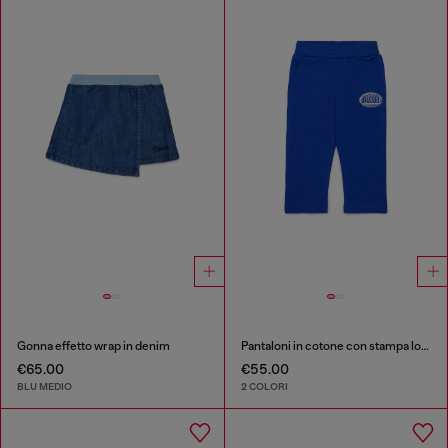
Gonna effetto wrap in denim
Pantaloni in cotone con stampa logo
€65.00
€55.00
BLU MEDIO
2 COLORI