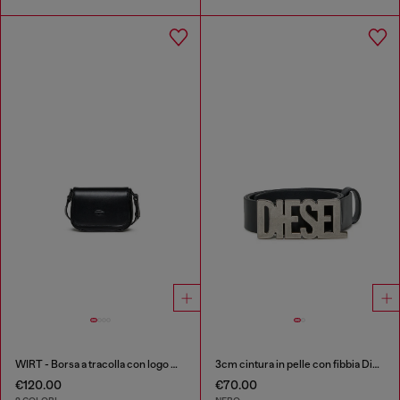
WIRT - Borsa a tracolla con logo Oval D embossato
3cm cintura in pelle con fibbia Diesel
€120.00
€70.00