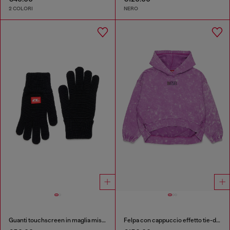
2 COLORI
NERO
Guanti touchscreen in maglia misto lana
Felpa con cappuccio effetto tie-dye con logo arcobaleno