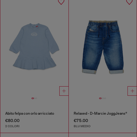
Abito felpa con orlo arricciato
Relaxed - D-Marcie JoggJeans®
€80.00
€75.00
2 COLORI
BLU MEDIO