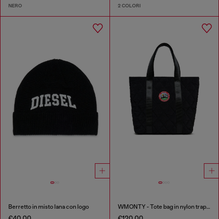
NERO
2 COLORI
Berretto in misto lana con logo
WMONTY - Tote bag in nylon trapuntato
€40.00
€120.00