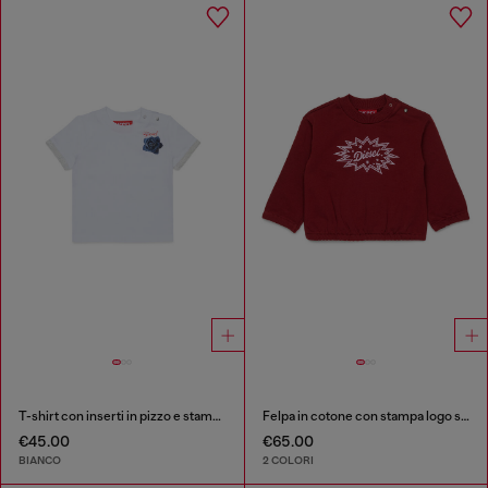
T-shirt con inserti in pizzo e stampa rosa
Felpa in cotone con stampa logo starburst
€45.00
€65.00
BIANCO
2 COLORI