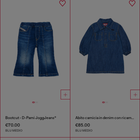
Bootcut - D-Pami JoggJeans®
Abito camicia in denim con ricamo logo Oval D
€70.00
€85.00
BLU MEDIO
BLU MEDIO