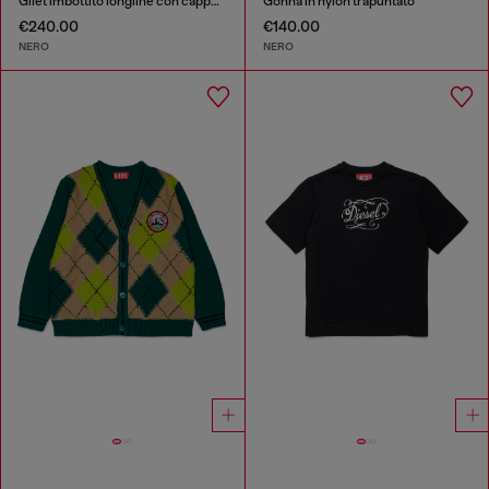
Gilet imbottito longline con cappuccio
Gonna in nylon trapuntato
€240.00
€140.00
NERO
NERO