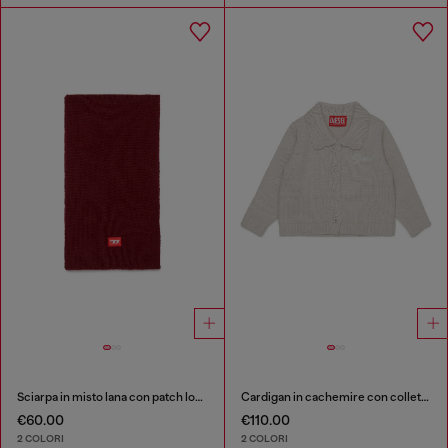
Sciarpa in misto lana con patch logo D
Cardigan in cachemire con colletto smerlato
€60.00
€110.00
2 COLORI
2 COLORI