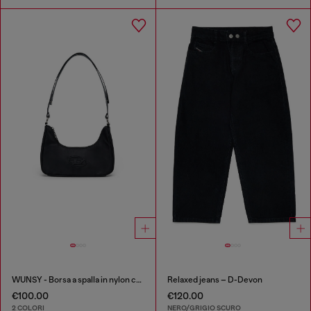
WUNSY - Borsa a spalla in nylon con logo Oval D
Relaxed jeans – D-Devon
€100.00
€120.00
2 COLORI
NERO/GRIGIO SCURO