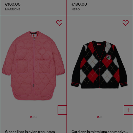
€160.00
€190.00
MARRONE
NERO
Giacca liner in nylon trapuntato
Cardigan in misto lana con motivo argyle