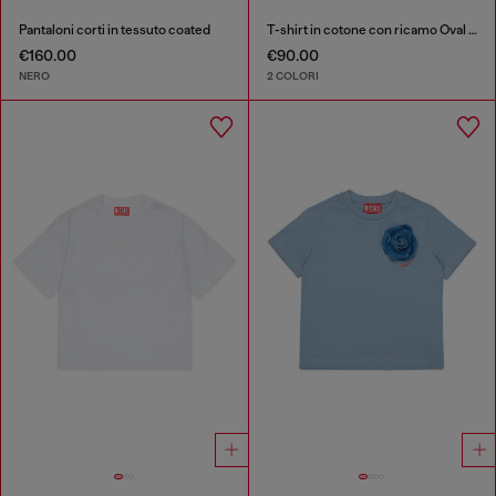
Pantaloni corti in tessuto coated
T-shirt in cotone con ricamo Oval D tono su tono
€160.00
€90.00
NERO
2 COLORI