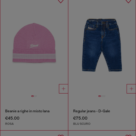
Beanie a righe in misto lana
Regular jeans - D-Gale
€45.00
€75.00
ROSA
BLU SCURO