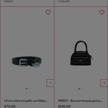
GRIGIO
2 COLORI
1,5 cm cintura in pelle con fibbia metallica e charm
WREDY - Borsa in tessuto grainy coated
€70.00
€140.00