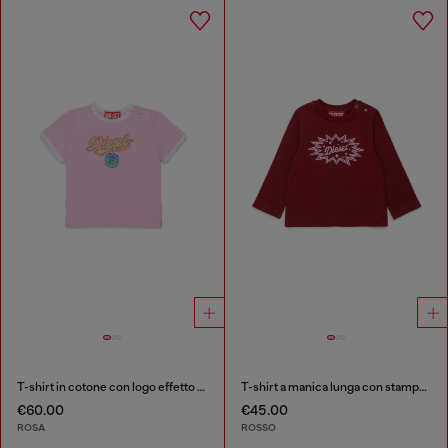
T-shirt in cotone con logo effetto glitter
T-shirt a manica lunga con stampa logo starburst
€60.00
€45.00
ROSA
ROSSO