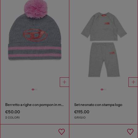
Berretto a righe con pompon in misto lana
Set neonato con stampa logo
€50.00
€115.00
2 COLORI
GRIGIO