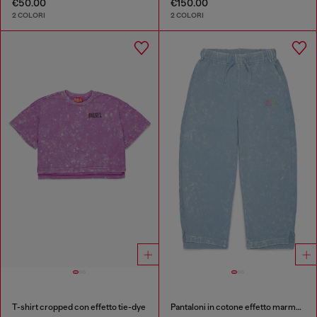
€50.00
€150.00
2 COLORI
2 COLORI
T-shirt cropped con effetto tie-dye
Pantaloni in cotone effetto marmorizzato