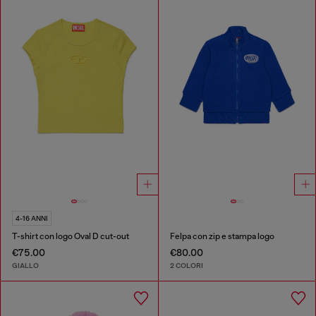
4-16 ANNI
T-shirt con logo Oval D cut-out
Felpa con zip e stampa logo
€75.00
€80.00
GIALLO
2 COLORI