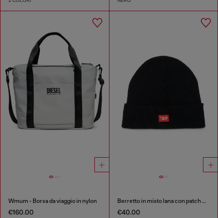
2 COLORI
NERO
Wmum - Borsa da viaggio in nylon
Berretto in misto lana con patch D logo
€160.00
€40.00