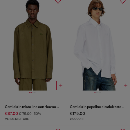
Camicia in misto lino con ricamo del logo
Camicia in popeline elasticizzato con ricamo
€87.00
€175.00
€175.00
-50%
VERDE MILITARE
2 COLORI