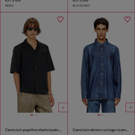
€175.00
€175.00
NERO
BLU SCURO
Camicia in popeline elasticizzato con ricamo Oval D
Camicia in denim con logo ricamato