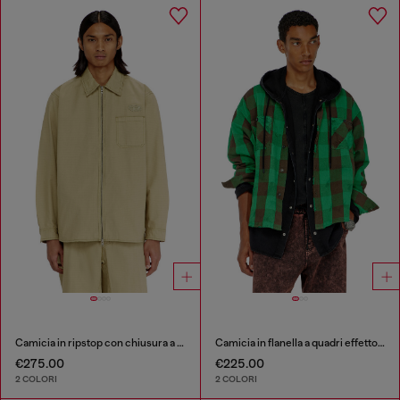
Camicia in ripstop con chiusura a zip
Camicia in flanella a quadri effetto distressed
€275.00
€225.00
2 COLORI
2 COLORI