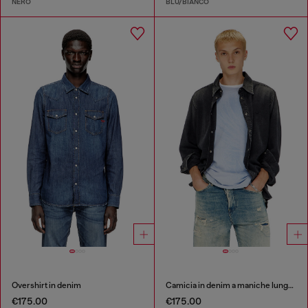
NERO
BLU/BIANCO
Overshirt in denim
Camicia in denim a maniche lunghe
€175.00
€175.00