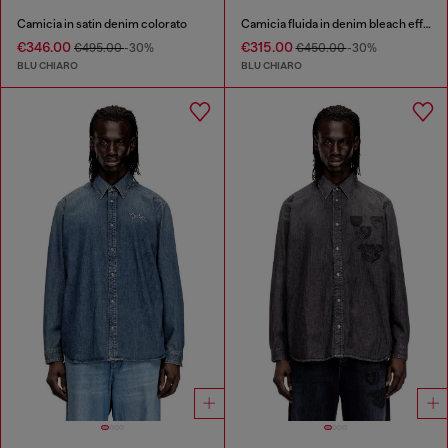
Camicia in satin denim colorato
Camicia fluida in denim bleach effetto X-Ray
€346.00
€315.00
€495.00
-30%
€450.00
-30%
BLU CHIARO
BLU CHIARO