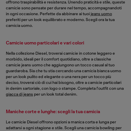
offrono traspirabilità e resistenza. Unendo praticità e stile, queste
camicie sono pensate per durare nel tempo, accompagnandoti
in ogni occasione. Perfette da abbinare ai tuoi
jeans uomo
preferiti per un look equilibrato e moderno. Scegli ora la tua
camicia uomo.
Camicie uomo particolari e vari colori
Nella collezione Diesel, troverai camicie in cotone leggero e
morbido, ideali per il comfort quotidiano, oltre a classiche
camicie jeans uomo che aggiungono un tocco casual al tuo
guardaroba. Sia che tu stia cercando una camicia bianca uomo
per un look pulito ed elegante o una nera per un tocco più
deciso, troverai ciò di cui hai bisogno, oltre a camicie particolari
in denim sartoriale, con logo o stampe. Completa l'outfit con una
giacca di jeans
per un look total denim.
Maniche corte e lunghe: scegli la tua camicia
Le camicie Diesel offrono opzioni a manica corta e lunga per
adattarsi a ogni stagione e stile. Scegli una camicia bowling per