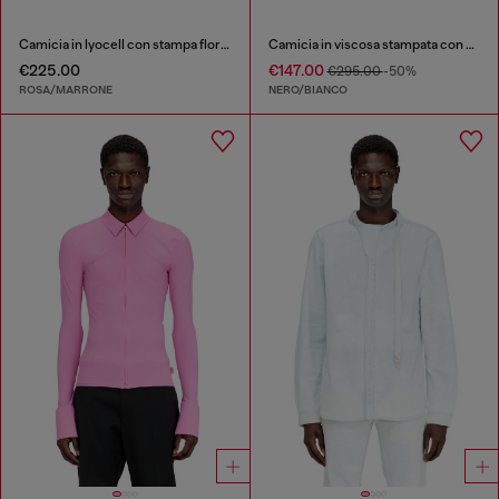
Camicia in lyocell con stampa floreale all-over
Camicia in viscosa stampata con zip frontale
€225.00
€147.00
€295.00
-50%
ROSA/MARRONE
NERO/BIANCO