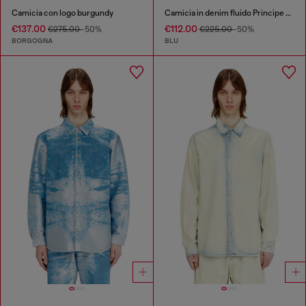
Camicia con logo burgundy
Camicia in denim fluido Principe di Galles
€137.00
€112.00
€275.00
-50%
€225.00
-50%
BORGOGNA
BLU