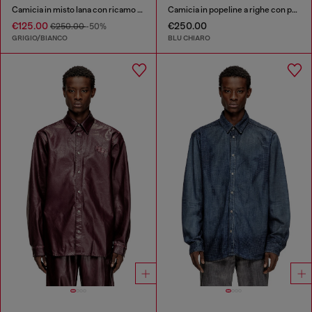
Camicia in misto lana con ricamo Oval D
Camicia in popeline a righe con patch ricamato
€125.00
€250.00
€250.00
-50%
GRIGIO/BIANCO
BLU CHIARO