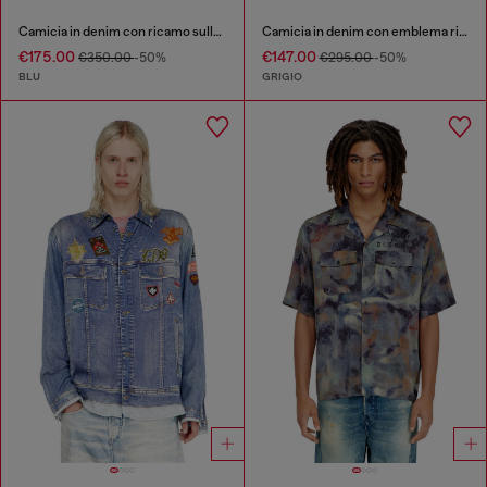
Camicia in denim con ricamo sulla schiena
Camicia in denim con emblema ricamato
€175.00
€147.00
€350.00
-50%
€295.00
-50%
BLU
GRIGIO