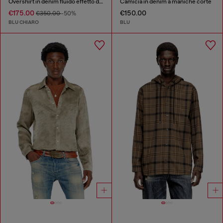
Overshirt in denim fluido effetto dirt
Camicia in denim a maniche corte
€175.00
€150.00
€350.00
-50%
BLU CHIARO
BLU