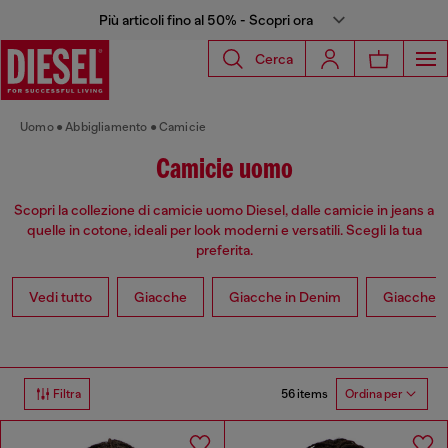
Più articoli fino al 50% - Scopri ora
Cerca
Uomo
Abbigliamento
Camicie
Camicie uomo
Scopri la collezione di camicie uomo Diesel, dalle camicie in jeans a
quelle in cotone, ideali per look moderni e versatili. Scegli la tua
preferita.
Vedi tutto
Giacche
Giacche in Denim
Giacche in
56 items
Filtra
Ordina per