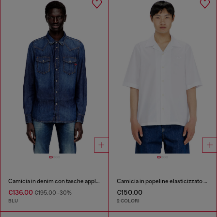
Camicia in denim con tasche applicate
Camicia in popeline elasticizzato con ricamo Oval D
€136.00
€150.00
€195.00
-30%
BLU
2 COLORI