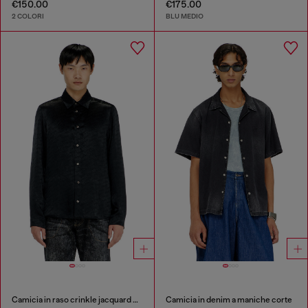
€150.00
€175.00
2 COLORI
BLU MEDIO
Camicia in raso crinkle jacquard con logo
Camicia in denim a maniche corte