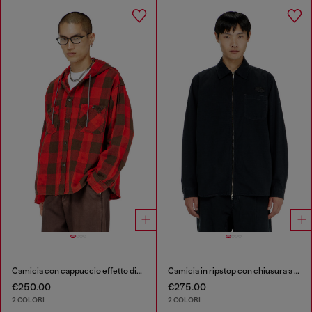
Camicia con cappuccio effetto distressed in flanella a quadri
Camicia in ripstop con chiusura a zip
€250.00
€275.00
2 COLORI
2 COLORI