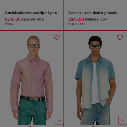
Camicia aderente con zip in Lycra
Camicia in satin denim ghiaccio
€245.00
€245.00
€350.00
-30%
€350.00
-30%
ROSA
BLU CHIARO