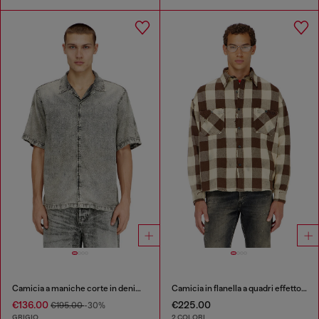
Camicia a maniche corte in denim fluido trattato
Camicia in flanella a quadri effetto distressed
€136.00
€225.00
€195.00
-30%
GRIGIO
2 COLORI