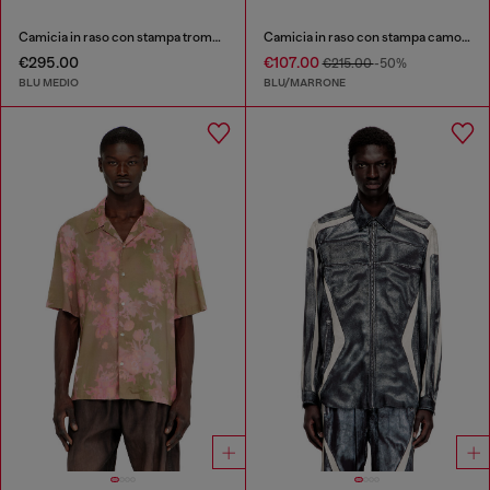
Camicia in raso con stampa trompe-l'oeil denim
Camicia in raso con stampa camouflage su tutta la superficie
€295.00
€107.00
€215.00
-50%
BLU MEDIO
BLU/MARRONE