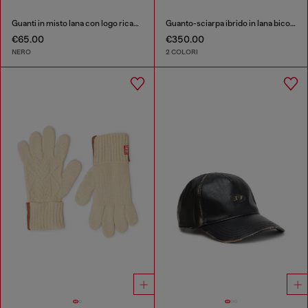
Guanti in misto lana con logo ricamato
Guanto-sciarpa ibrido in lana bicolore
€65.00
€350.00
NERO
2 COLORI