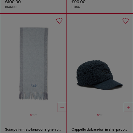
€100.00
€90.00
BIANCO
ROSA
Sciarpa in misto lana con righe a contrasto
Cappello da baseball in sherpa con ricamo Oval D