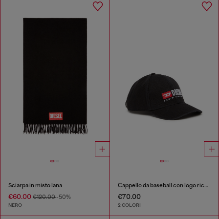
Sciarpa in misto lana
Cappello da baseball con logo ricamato
€60.00
€70.00
€120.00
-50%
NERO
2 COLORI