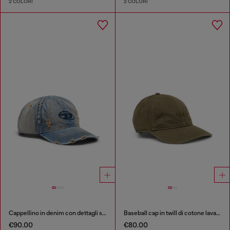
2 COLORI
2 COLORI
Cappellino in denim con dettagli sfrangiati e logo ricamato
Baseball cap in twill di cotone lavato
€90.00
€80.00