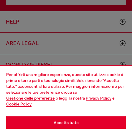
HELP
AREA LEGAL
WORLD OF DIESEL
Per offrirti una migliore esperienza, questo sito utilizza cookie di
prime e terze parti e tecnologie simili. Selezionando "Accetta
CORPORATE
tutto" acconsenti al loro utilizzo. Per maggiori informazioni o per
Choose your location
selezionare le tue preferenze clicca su
Gestione delle preferenze
o leggi la nostra
Privacy Policy
e
You are currently browsing Italia website, but it seems you may
Cookie Policy
.
be based in United States
Stay in Italia
Accetta tutto