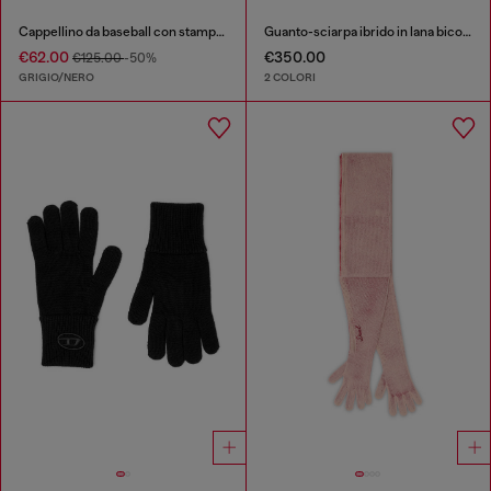
Cappellino da baseball con stampa camouflage all-over
Guanto-sciarpa ibrido in lana bicolore
€62.00
€350.00
€125.00
-50%
GRIGIO/NERO
2 COLORI