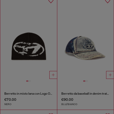
Berretto in misto lana con Logo Oval D
Berretto da baseball in denim trattato
€70.00
€90.00
NERO
BLU/BIANCO