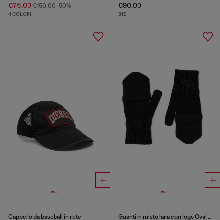
€75.00
€90.00
€150.00
-50%
4 COLORI
81E
Cappello da baseball in rete
Guanti in misto lana con logo Oval D