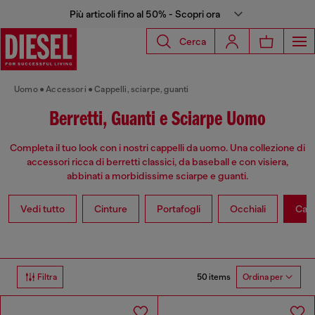
Più articoli fino al 50% - Scopri ora
Cerca
Uomo
Accessori
Cappelli, sciarpe, guanti
Berretti, Guanti e Sciarpe Uomo
Completa il tuo look con i nostri cappelli da uomo. Una collezione di
accessori ricca di berretti classici, da baseball e con visiera,
abbinati a morbidissime sciarpe e guanti.
Vedi tutto
Cinture
Portafogli
Occhiali
Capp
50 items
Filtra
Ordina per