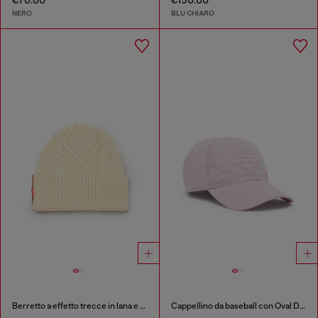
€70.00
€150.00
NERO
BLU CHIARO
Berretto a effetto trecce in lana e cotone
Cappellino da baseball con Oval D ricamato