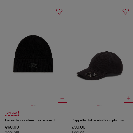
UNISEX
Berretto a costine con ricamo D
Cappello da baseball con placca oval D
€60.00
€90.00
2 COLORI
2 COLORI