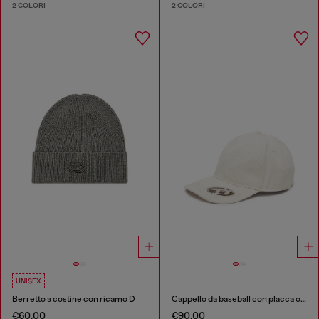
2 COLORI
2 COLORI
UNISEX
Berretto a costine con ricamo D
Cappello da baseball con placca oval D
€60.00
€90.00