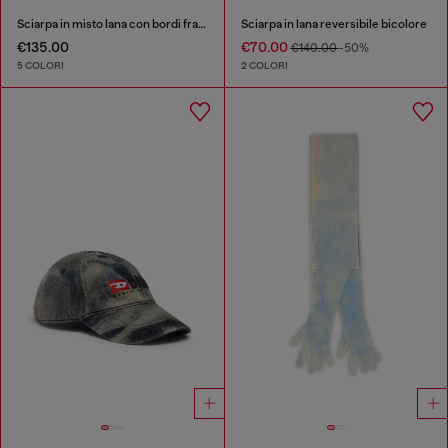
Sciarpa in misto lana con bordi frangiati
Sciarpa in lana reversibile bicolore
€135.00
€70.00
€140.00
-50%
5 COLORI
2 COLORI