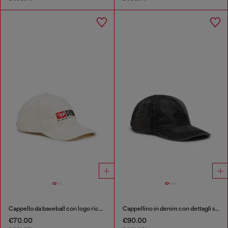
Cappello da baseball con logo ricamato
Cappellino in denim con dettagli sfrangiati e logo ricamato
€70.00
€90.00