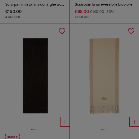
Sciarpa in misto lana con righe a contrasto
Sciarpa in lana reversibile bicolore
€150.00
€98.00
€140.00
-30%
4 COLORI
2 COLORI
UNISEX