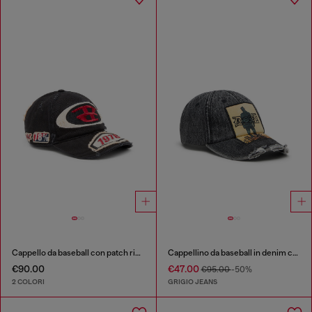
Cappello da baseball con patch ricamate
Cappellino da baseball in denim con patch e dettagli sfrangiati
€90.00
€47.00
€95.00
-50%
2 COLORI
GRIGIO JEANS