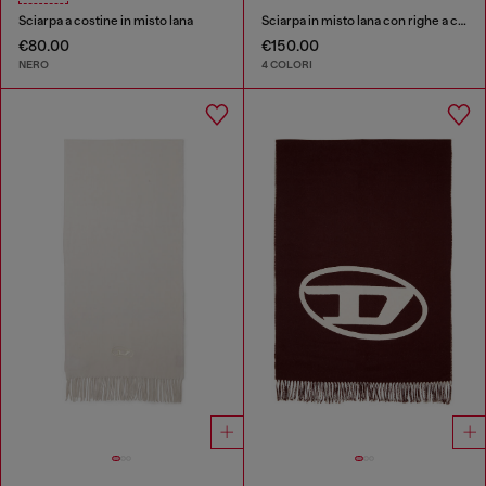
Sciarpa a costine in misto lana
Sciarpa in misto lana con righe a contrasto
€80.00
€150.00
NERO
4 COLORI