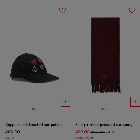
Cappellino da baseball con patch ricamati
Sciarpa in lana jacquard burgundy
€80.00
€82.00
€165.00
-50%
NERO
BORGOGNA