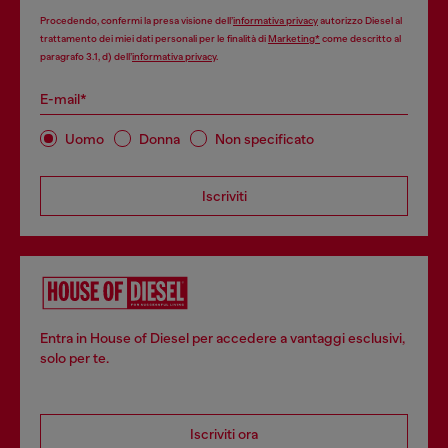
Procedendo, confermi la presa visione dell’
informativa privacy
autorizzo Diesel al
trattamento dei miei dati personali per le finalità di
Marketing*
come descritto al
paragrafo 3.1, d) dell’
informativa privacy
.
E-mail*
Uomo
Donna
Non specificato
Iscriviti
Entra in House of Diesel per accedere a vantaggi esclusivi,
solo per te.
Iscriviti ora