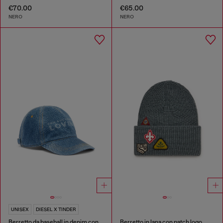
€70.00
€65.00
NERO
NERO
UNISEX
DIESEL X TINDER
Berretto da baseball in denim con logo For Successful Loving
Berretto in lana con patch logo