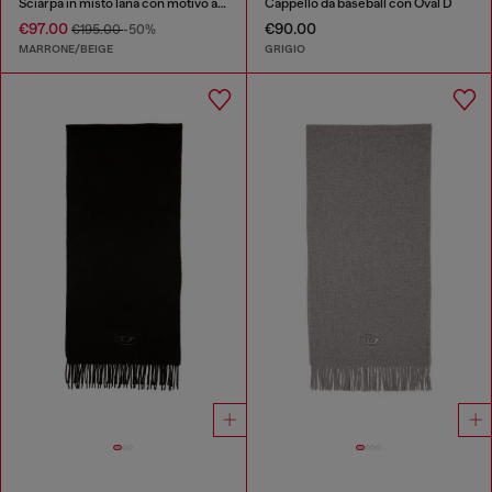
Sciarpa in misto lana con motivo a quadri
Cappello da baseball con Oval D
€97.00
€90.00
€195.00
-50%
MARRONE/BEIGE
GRIGIO