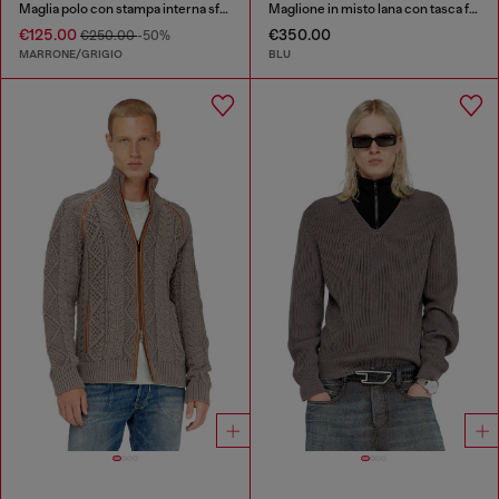
Maglia polo con stampa interna sfumata
Maglione in misto lana con tasca finta
€125.00
€350.00
€250.00
-50%
MARRONE/GRIGIO
BLU