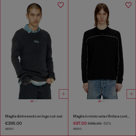
Maglia distressed con logo cut-out
Maglia in misto seta rifinita a contrasto
€395.00
€97.00
€195.00
-50%
NERO
NERO