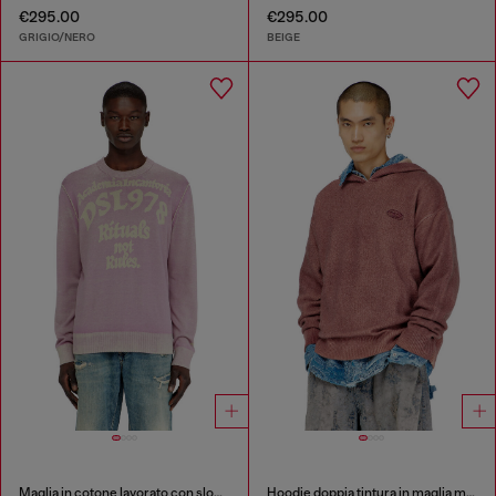
€295.00
€295.00
GRIGIO/NERO
BEIGE
Maglia in cotone lavorato con slogan
Hoodie doppia tintura in maglia misto lana