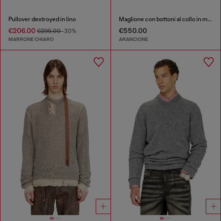
Pullover destroyed in lino
Maglione con bottoni al collo in maglia cotta effetto stropicciato
€206.00
€550.00
€295.00
-30%
MARRONE CHIARO
ARANCIONE