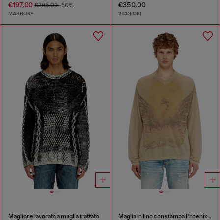
€197.00
€350.00
€395.00
-50%
MARRONE
2 COLORI
Maglione lavorato a maglia trattato
Maglia in lino con stampa Phoenix effetto faded