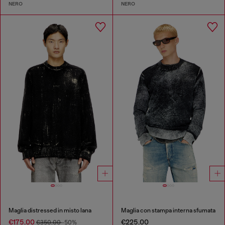
NERO
NERO
Maglia distressed in misto lana
Maglia con stampa interna sfumata
€175.00
€225.00
€350.00
-50%