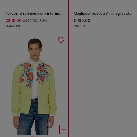
Pullover distressed con cinturino biker
Maglia con scollo a V in maglia cotta effetto stropicciato
€346.00
€495.00
€495.00
-30%
MARRONE
GRIGIO