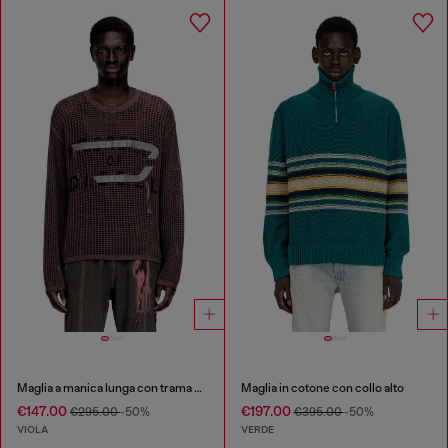
Maglia a manica lunga con trama a rete
Maglia in cotone con collo alto
€147.00
€197.00
€295.00
-50%
€395.00
-50%
VIOLA
VERDE