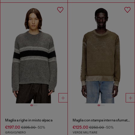
Maglia a righe in misto alpaca
Maglia con stampa interna sfumata e lettering
€197.00
€125.00
€395.00
-50%
€250.00
-50%
GRIGIO/NERO
VERDE MILITARE