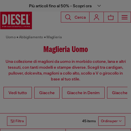
Più articoli fino al 50% - Scopri ora
Cerca
Uomo
Abbigliamento
Maglieria
Maglieria Uomo
Una collezione di maglioni da uomo in morbido cotone, lana e altri
tessuti, con tanti modelli e stampe diverse. Scegli tra cardigan,
pullover, dolcevita, maglioni a collo alto, scollo a V o girocollo in
base al tuo stile.
Vedi tutto
Giacche
Giacche in Denim
Giacche in
45 items
Filtra
Ordina per