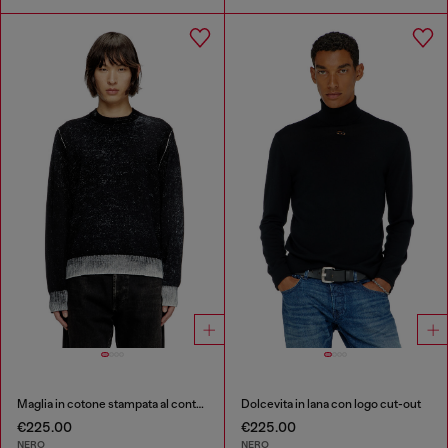
Maglia in cotone stampata al contrario
Dolcevita in lana con logo cut-out
€225.00
€225.00
NERO
NERO