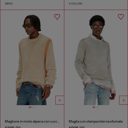
NERO
2 COLORI
Maglione in misto alpaca con cuciture effetto spray
Maglia con stampa interna sfumata
€395.00
€225.00