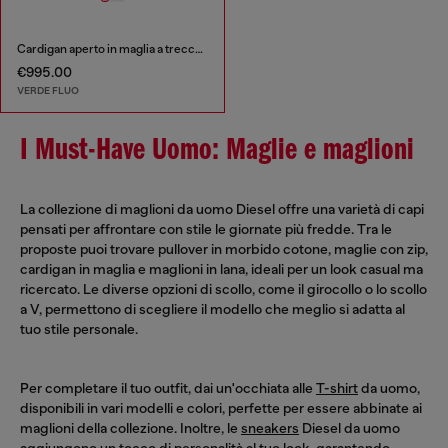
Cardigan aperto in maglia a trecce floreale
€995.00
VERDE FLUO
I Must-Have Uomo: Maglie e maglioni
La collezione di maglioni da uomo Diesel offre una varietà di capi
pensati per affrontare con stile le giornate più fredde. Tra le
proposte puoi trovare pullover in morbido cotone, maglie con zip,
cardigan in maglia e maglioni in lana, ideali per un look casual ma
ricercato. Le diverse opzioni di scollo, come il girocollo o lo scollo
a V, permettono di scegliere il modello che meglio si adatta al
tuo stile personale.
Per completare il tuo outfit, dai un'occhiata alle
T-shirt
da uomo,
disponibili in vari modelli e colori, perfette per essere abbinate ai
maglioni della collezione. Inoltre, le
sneakers
Diesel da uomo
aggiungono un tocco di personalità al tuo look, garantendo