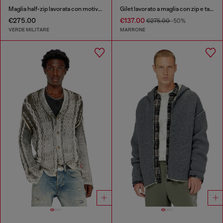
Maglia half-zip lavorata con motivo grifone
Gilet lavorato a maglia con zip e tasche cargo
€275.00
€137.00
€275.00
-50%
VERDE MILITARE
MARRONE