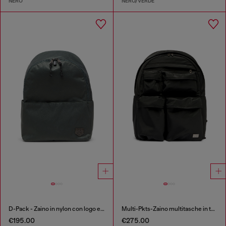
NERO
NERO/VERDE
D-Pack - Zaino in nylon con logo emblem
Multi-Pkts-Zaino multitasche in tessuto utility
€195.00
€275.00