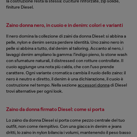
la costruzione resta la stessa: cuciture rinforzate, zip solide,
finiture Diesel.
Zaino donna nero, in cuoio e in denim: colori e varianti
Il nero domina la collezione di zaini da donna Diesel: si abbina a
pelle, nylon e denim senza perdere identità. Uno zaino nero in
pelle si abbina a tutto, dal denim al tailoring. Accanto al nero, i
lavaggi denim ampliano la gamma: l'indigo pieno, lo stone wash
con sfumature naturali, il distressed con rotture controllate. Il
cuoio aggiunge una nota più calda, che con l'uso prende
carattere. Ogni variante cromatica cambia il ruolo dello zaino: il
nero è neutro e diretto, il denim è una dichiarazione, il cuoio è
costruzione nel tempo. Nella sezione
accessori donna
di Diesel
trovi alternative per ogni look.
Zaino da donna firmato Diesel: come si porta
Lo zaino da donna Diesel si porta come pezzo centrale del tuo
outfit, non come riempitivo. Con una giacca in denim e jeans
dritti, lo zaino in nylon bilancia i volumi, mantenendo il peso basso