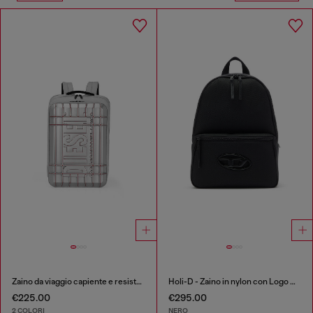
Zaino da viaggio capiente e resistente
Holi-D - Zaino in nylon con Logo Oval D
€225.00
€295.00
2 COLORI
NERO