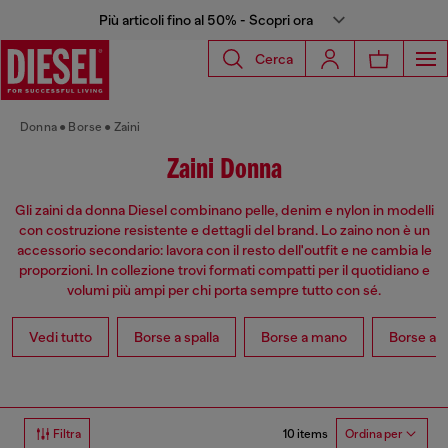
Più articoli fino al 50% - Scopri ora
Cerca
Donna
Borse
Zaini
Zaini Donna
Gli zaini da donna Diesel combinano pelle, denim e nylon in modelli
con costruzione resistente e dettagli del brand. Lo zaino non è un
accessorio secondario: lavora con il resto dell'outfit e ne cambia le
proporzioni. In collezione trovi formati compatti per il quotidiano e
volumi più ampi per chi porta sempre tutto con sé.
Vedi tutto
Borse a spalla
Borse a mano
Borse a t
10 items
Filtra
Ordina per