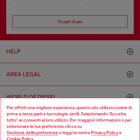
Scopri di più
HELP
AREA LEGAL
WORLD OF DIESEL
Per offrirti una migliore esperienza, questo sito utilizza cookie di
prime e terze parti e tecnologie simili. Selezionando "Accetta
CORPORATE
tutto" acconsenti al loro utilizzo. Per maggiori informazioni o per
Choose your location
selezionare le tue preferenze clicca su
Gestione delle preferenze
o leggi la nostra
Privacy Policy
e
You are currently browsing Italia website, but it seems you may
Cookie Policy
.