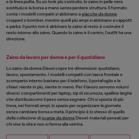
e la linea pulita. Su un look più costruito, lo zaino in pelle nera
sostituisce la borsa a mano senza perdere struttura. Il formato
conta: i modelli compatti si abbinano a
giacche da donna
cropped o bomber, mentre quelli più ampi si abbinano a cappotti
e parka. Il punto non è abbinare lo zaino al resto: è costruire il
resto intorno allo zaino. Quando lo zaino è il centro, l'outfit ha una
direzione.
Zaino da lavoro per donna e per il quotidiano
Lo zaino da donna Diesel copre tre dimensioni: quotidiano,
lavoro, spostamento. I modelli compatti con tasca frontale e
scomparto interno bastano per il telefono, il portafoglio e le
chiavi: niente in più, niente in meno. Per il lavoro servono volumi
diversi: compartimenti per laptop, zip di sicurezza, spalline larghe
che distribuiscono il peso senza segnare. Chi si sposta di più
trova, nei formati ampi, lo spazio per organizzare la giornata
senza cambiare borsa a metà. Il principio è lo stesso di quello
della collezione di
scarpe da donna
Diesel: materiali pensati per
chi vive la vita e non si ferma alla vetrina.