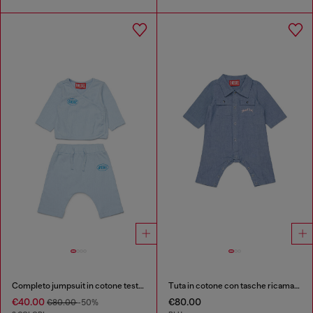
Completo jumpsuit in cotone testurizzato
Tuta in cotone con tasche ricamate
€40.00
€80.00
€80.00
-50%