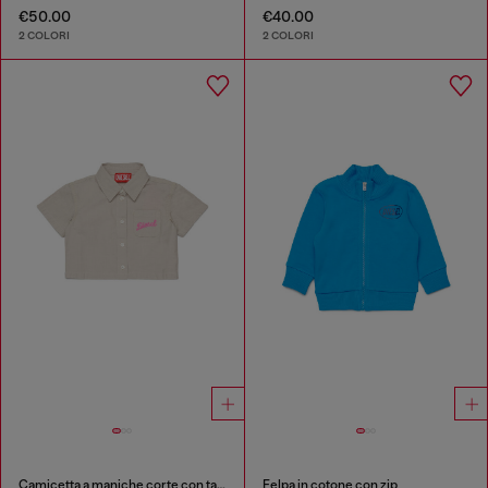
€50.00
€40.00
2 COLORI
2 COLORI
Camicetta a maniche corte con taschino con logo
Felpa in cotone con zip