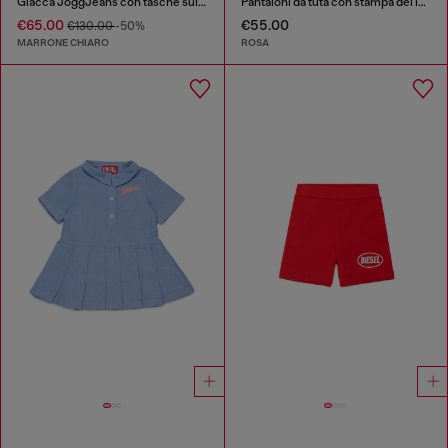
Giacca JoggJeans con tasche sul petto
Pantaloni da tuta con stampa del logo
€65.00
€55.00
€130.00
-50%
MARRONE CHIARO
ROSA