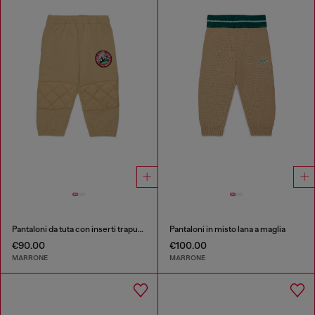
Pantaloni da tuta con inserti trapuntati sulle ginocchia
Pantaloni in misto lana a maglia
€90.00
€100.00
MARRONE
MARRONE