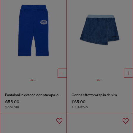
Pantaloni in cotone con stampa logo
Gonna effetto wrap in denim
€55.00
€65.00
2 COLORI
BLU MEDIO