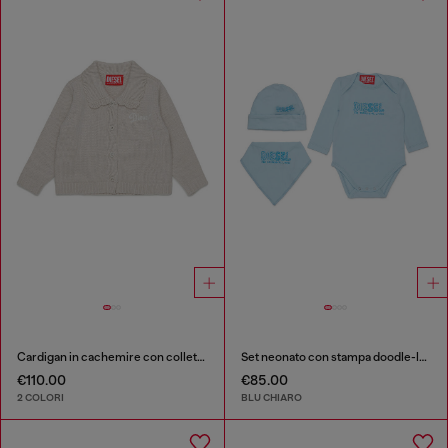
Cardigan in cachemire con colletto smerlato
Set neonato con stampa doodle-logo
€110.00
€85.00
2 COLORI
BLU CHIARO