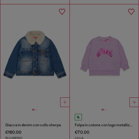
Giacca in denim con collo sherpa
Felpa in cotone con logo metallizzato
€180.00
€70.00
BLU MEDIO
LILLA