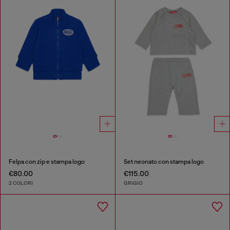
Felpa con zip e stampa logo
Set neonato con stampa logo
€80.00
€115.00
2 COLORI
GRIGIO