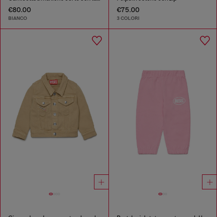
€80.00
€75.00
BIANCO
3 COLORI