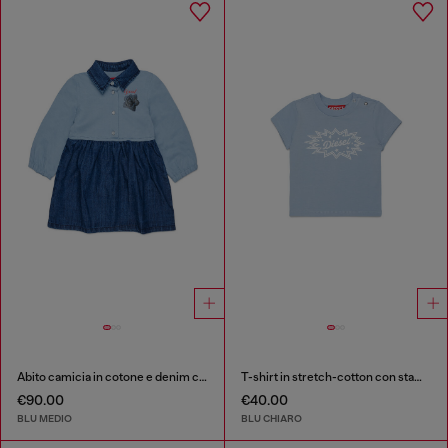
Abito camicia in cotone e denim con stampa rose
T-shirt in stretch-cotton con stampa logo starburst
€90.00
€40.00
BLU MEDIO
BLU CHIARO