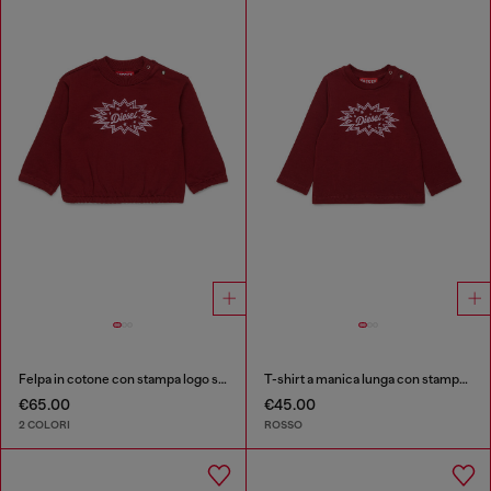
Felpa in cotone con stampa logo starburst
T-shirt a manica lunga con stampa logo starburst
€65.00
€45.00
2 COLORI
ROSSO