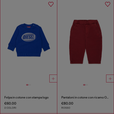
Felpa in cotone con stampa logo
Pantaloni in cotone con ricamo Oval D
€60.00
€80.00
2 COLORI
ROSSO