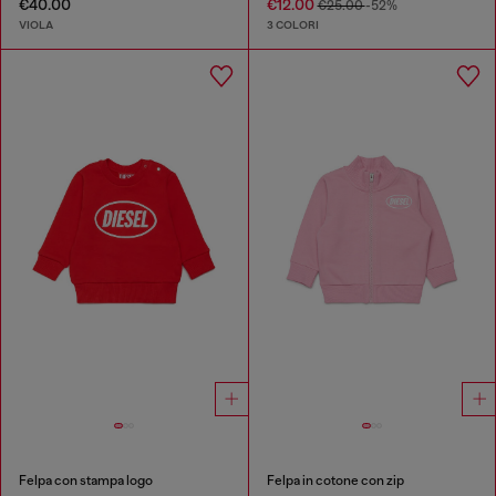
€40.00
€12.00
€25.00
-52%
VIOLA
3 COLORI
Felpa con stampa logo
Felpa in cotone con zip