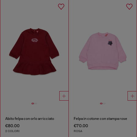
Abito felpa con orlo arricciato
Felpa in cotone con stampa rose
€80.00
€70.00
2 COLORI
ROSA