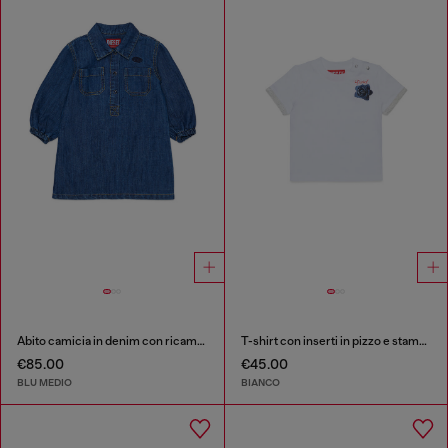
Abito camicia in denim con ricamo logo Oval D
T-shirt con inserti in pizzo e stampa rosa
€85.00
€45.00
BLU MEDIO
BIANCO