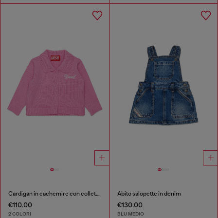
Cardigan in cachemire con colletto smerlato
Abito salopette in denim
€110.00
€130.00
2 COLORI
BLU MEDIO