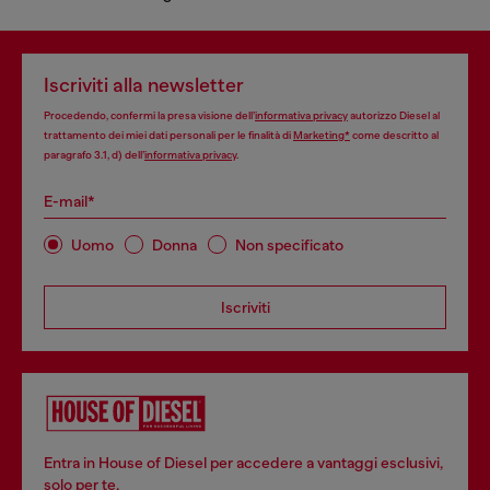
Iscriviti alla newsletter
Procedendo, confermi la presa visione dell’
informativa privacy
autorizzo Diesel al
trattamento dei miei dati personali per le finalità di
Marketing*
come descritto al
paragrafo 3.1, d) dell’
informativa privacy
.
E-mail*
Uomo
Donna
Non specificato
Iscriviti
Entra in House of Diesel per accedere a vantaggi esclusivi,
solo per te.