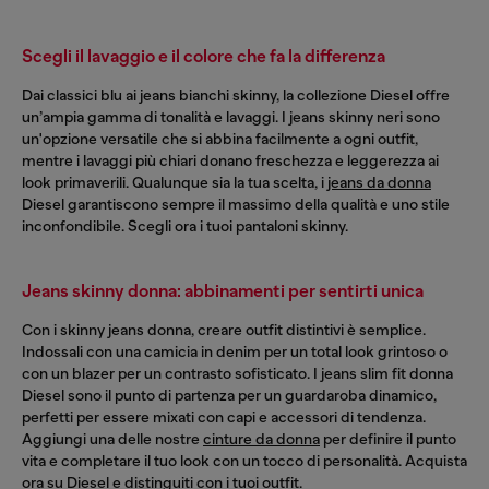
Scegli il lavaggio e il colore che fa la differenza
Dai classici blu ai jeans bianchi skinny, la collezione Diesel offre
un’ampia gamma di tonalità e lavaggi. I jeans skinny neri sono
un'opzione versatile che si abbina facilmente a ogni outfit,
mentre i lavaggi più chiari donano freschezza e leggerezza ai
look primaverili. Qualunque sia la tua scelta, i
jeans da donna
Diesel garantiscono sempre il massimo della qualità e uno stile
inconfondibile. Scegli ora i tuoi pantaloni skinny.
Jeans skinny donna: abbinamenti per sentirti unica
Con i skinny jeans donna, creare outfit distintivi è semplice.
Indossali con una camicia in denim per un total look grintoso o
con un blazer per un contrasto sofisticato. I jeans slim fit donna
Diesel sono il punto di partenza per un guardaroba dinamico,
perfetti per essere mixati con capi e accessori di tendenza.
Aggiungi una delle nostre
cinture da donna
per definire il punto
vita e completare il tuo look con un tocco di personalità. Acquista
ora su Diesel e distinguiti con i tuoi outfit.