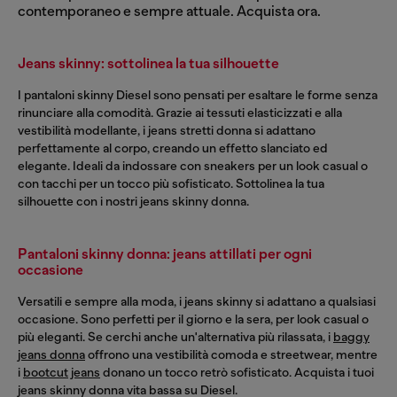
contemporaneo e sempre attuale. Acquista ora.
Jeans skinny: sottolinea la tua silhouette
I pantaloni skinny Diesel sono pensati per esaltare le forme senza
rinunciare alla comodità. Grazie ai tessuti elasticizzati e alla
vestibilità modellante, i jeans stretti donna si adattano
perfettamente al corpo, creando un effetto slanciato ed
elegante. Ideali da indossare con sneakers per un look casual o
con tacchi per un tocco più sofisticato. Sottolinea la tua
silhouette con i nostri jeans skinny donna.
Pantaloni skinny donna: jeans attillati per ogni
occasione
Versatili e sempre alla moda, i jeans skinny si adattano a qualsiasi
occasione. Sono perfetti per il giorno e la sera, per look casual o
più eleganti. Se cerchi anche un'alternativa più rilassata, i
baggy
jeans donna
offrono una vestibilità comoda e streetwear, mentre
i
bootcut jeans
donano un tocco retrò sofisticato. Acquista i tuoi
jeans skinny donna vita bassa su Diesel.