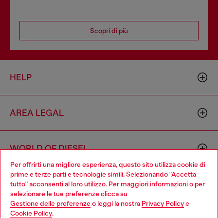
Scopri di più
HELP
AREA LEGAL
WORLD OF DIESEL
Per offrirti una migliore esperienza, questo sito utilizza cookie di
prime e terze parti e tecnologie simili. Selezionando "Accetta
CORPORATE
tutto" acconsenti al loro utilizzo. Per maggiori informazioni o per
Choose your location
selezionare le tue preferenze clicca su
Gestione delle preferenze
o leggi la nostra
Privacy Policy
e
You are currently browsing Italia website, but it seems you may
Cookie Policy
.