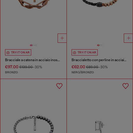
TRY IT ON AR
TRY IT ON AR
Bracciale a catena in acciaio inossidabile
Braccialetto con perline in acciaio inossidabile e ematite
€97.00
€62.00
€139.00
-30%
€89.00
-30%
BRONZO
NERO/BRONZO