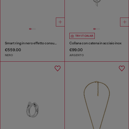
TRY IT ON AR
Smart ring in nero effetto consumato
Collana con catena in acciaio inox
€559.00
€99.00
NERO
ARGENTO