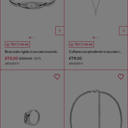
TRY IT ON AR
TRY IT ON AR
Bracciale rigido in acciaio inossidabile
Collana con pendente in acciaio inox
€76.00
€79.00
€109.00
-30%
ARGENTO
ARGENTO