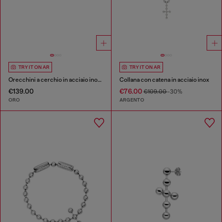
TRY IT ON AR
TRY IT ON AR
Orecchini a cerchio in acciaio inox dorato
Collana con catena in acciaio inox
€139.00
€76.00
€109.00
-30%
ORO
ARGENTO