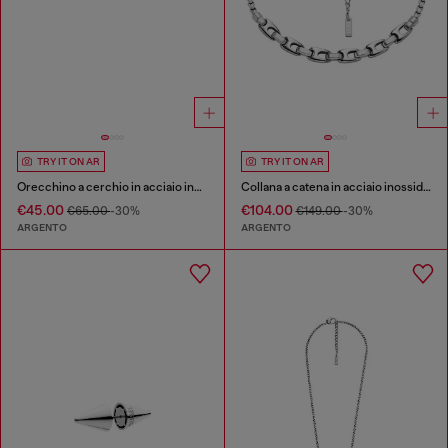
TRY IT ON AR
TRY IT ON AR
Orecchino a cerchio in acciaio inossidabile
Collana a catena in acciaio inossidabile
€45.00
€104.00
€65.00
-30%
€149.00
-30%
ARGENTO
ARGENTO