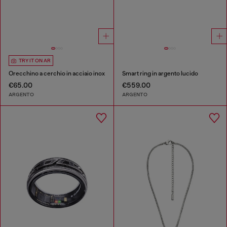
TRY IT ON AR
Orecchino a cerchio in acciaio inox
Smart ring in argento lucido
€65.00
€559.00
ARGENTO
ARGENTO