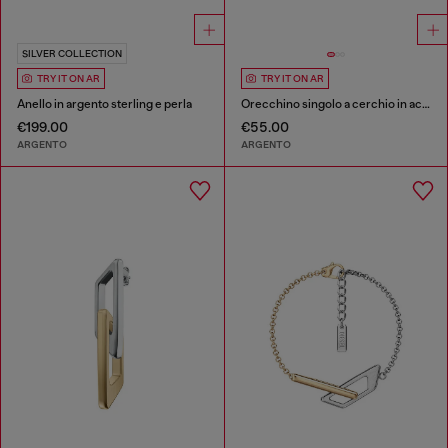
SILVER COLLECTION
TRY IT ON AR
TRY IT ON AR
Anello in argento sterling e perla
Orecchino singolo a cerchio in acciaio inox
€199.00
€55.00
ARGENTO
ARGENTO