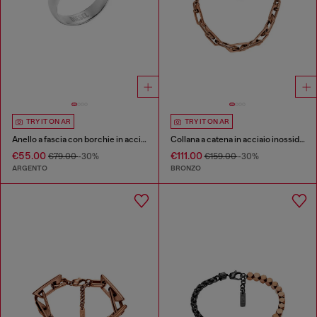
TRY IT ON AR
TRY IT ON AR
Anello a fascia con borchie in acciaio inossidabile
Collana a catena in acciaio inossidabile
€55.00
€111.00
€79.00
-30%
€159.00
-30%
ARGENTO
BRONZO