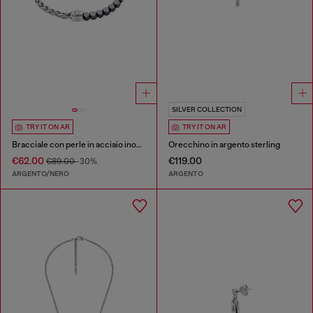
SILVER COLLECTION
TRY IT ON AR
TRY IT ON AR
Bracciale con perle in acciaio inossidabile e ematite
Orecchino in argento sterling
€62.00
€119.00
€89.00
-30%
ARGENTO/NERO
ARGENTO