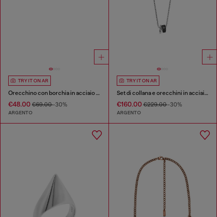
TRY IT ON AR
TRY IT ON AR
Orecchino con borchia in acciaio inossidabile
Set di collana e orecchini in acciaio inossidabile
€48.00
€160.00
€69.00
-30%
€229.00
-30%
ARGENTO
ARGENTO