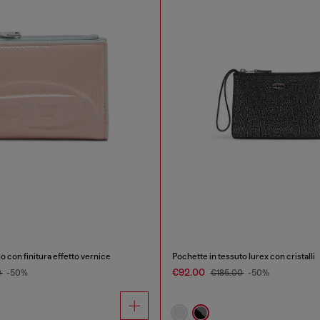
o con finitura effetto vernice
Pochette in tessuto lurex con cristalli
€92.00
0
-50%
€185.00
-50%