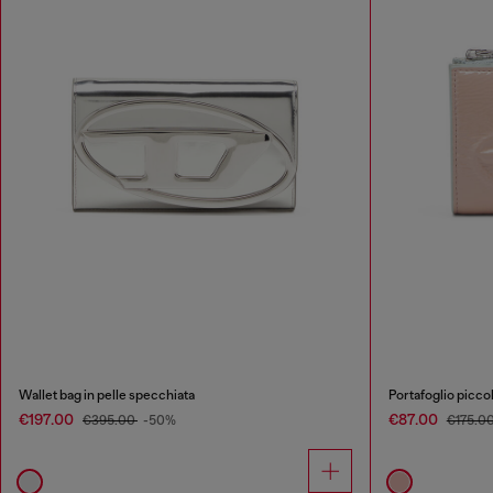
Wallet bag in pelle specchiata
Portafoglio piccol
€197.00
€87.00
€395.00
-50%
€175.0