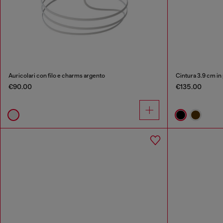
Auricolari con filo e charms argento
Cintura 3.9 cm in 
€90.00
€135.00