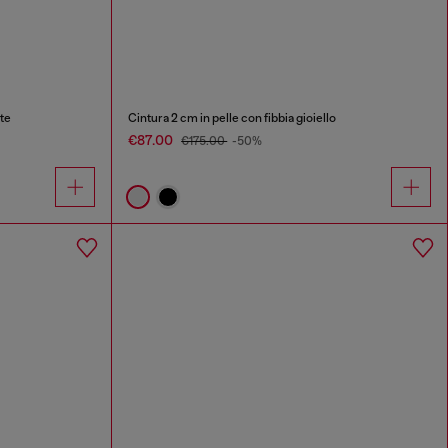
te
Cintura 2 cm in pelle con fibbia gioiello
€87.00
€175.00
-50%