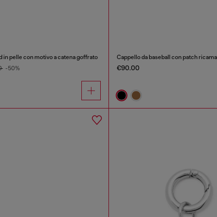
ld in pelle con motivo a catena goffrato
Cappello da baseball con patch ricama
€90.00
0
-50%