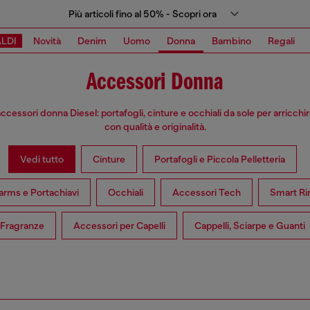
Più articoli fino al 50% - Scopri ora
LDI
Novità
Denim
Uomo
Donna
Bambino
Regali
Accessori Donna
accessori donna Diesel: portafogli, cinture e occhiali da sole per arricchire 
con qualità e originalità.
Vedi tutto
Cinture
Portafogli e Piccola Pelletteria
rms e Portachiavi
Occhiali
Accessori Tech
Smart Ri
Fragranze
Accessori per Capelli
Cappelli, Sciarpe e Guanti