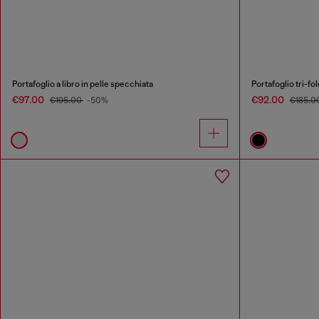
Portafoglio a libro in pelle specchiata
Portafoglio tri-fo
€97.00
€92.00
€195.00
-50%
€185.0