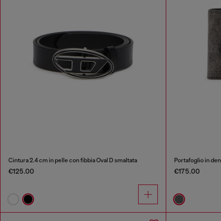
Cintura 2.4 cm in pelle con fibbia Oval D smaltata
Portafoglio in de
€125.00
€175.00