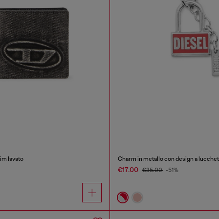
nim lavato
Charm in metallo con design a lucchet
€17.00
€35.00
-51%