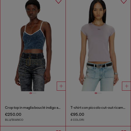
Crop top in maglia bouclé indigo a costine
T-shirt con piccolo cut-out ricamato
€250.00
€95.00
BLU/BIANCO
4 COLORI