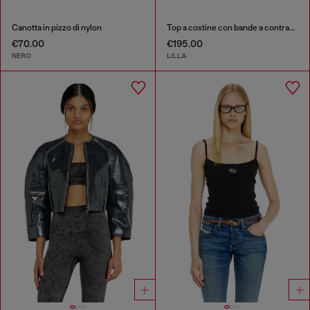
Canotta in pizzo di nylon
Top a costine con bande a contrasto
€70.00
€195.00
NERO
LILLA