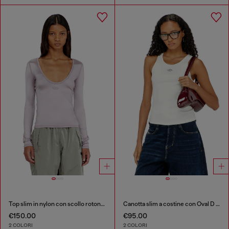
Top slim in nylon con scollo rotondo e ricamo Logo Oval D
Canotta slim a costine con Oval D metallica
€150.00
€95.00
2 COLORI
2 COLORI