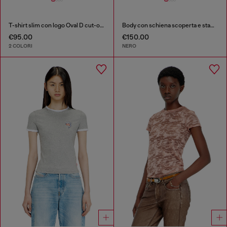
T-shirt slim con logo Oval D cut-out
Body con schiena scoperta e stampa utility
€95.00
€150.00
2 COLORI
NERO