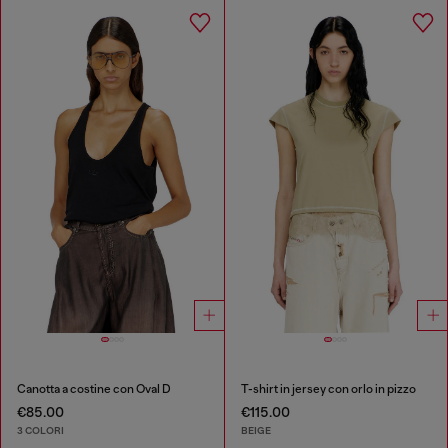
Canotta a costine con Oval D
T-shirt in jersey con orlo in pizzo
€85.00
€115.00
3 COLORI
BEIGE