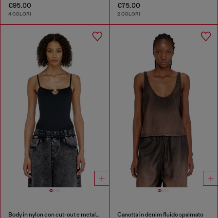
€95.00
€75.00
4 COLORI
2 COLORI
Body in nylon con cut-out e metallo Oval D
Canotta in denim fluido spalmato