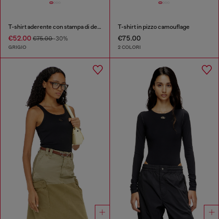
T-shirt aderente con stampa di delfino
T-shirt in pizzo camouflage
€52.00
€75.00
€75.00
-30%
GRIGIO
2 COLORI