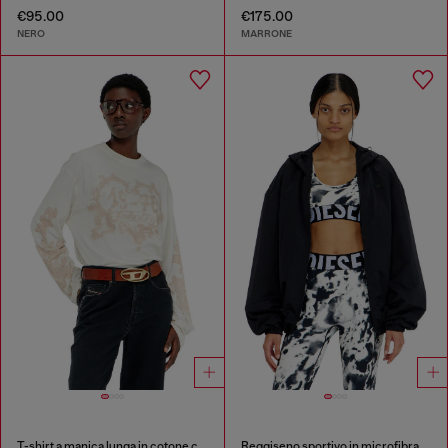
€95.00
€175.00
NERO
MARRONE
T-shirt a manica lunga in cotone con stampa grafica
Reggiseno sportivo in microfibra stampata