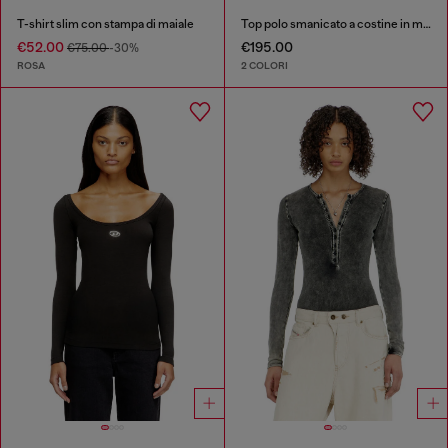
T-shirt slim con stampa di maiale
Top polo smanicato a costine in misto seta
€52.00
€195.00
€75.00
-30%
ROSA
2 COLORI