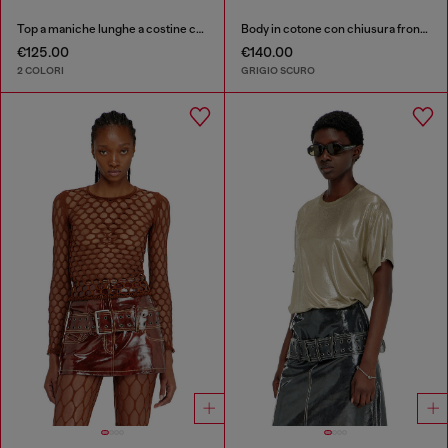
Top a maniche lunghe a costine con Oval D metallico
Body in cotone con chiusura frontale a bottoni
€125.00
€140.00
2 COLORI
GRIGIO SCURO