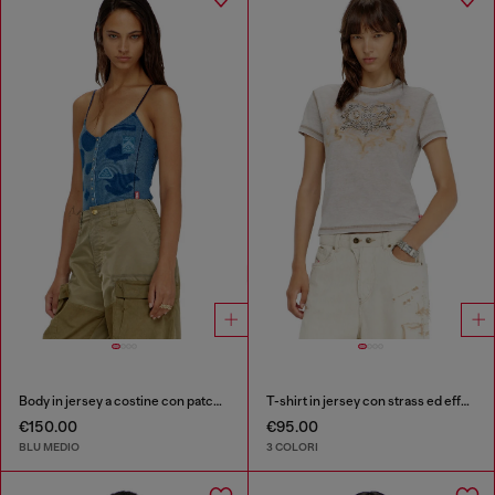
Body in jersey a costine con patch effetto ombra
T-shirt in jersey con strass ed effetto burnout
€150.00
€95.00
BLU MEDIO
3 COLORI