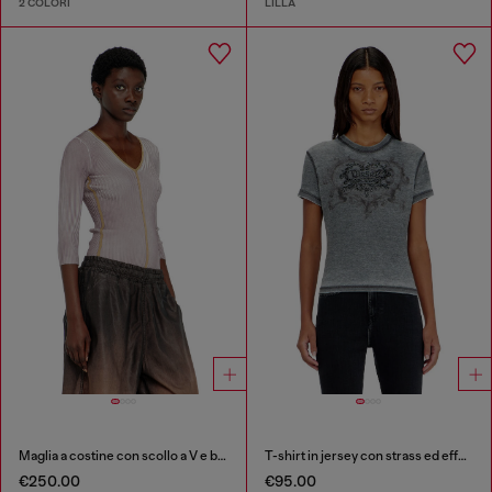
2 COLORI
LILLA
Maglia a costine con scollo a V e bande a contrasto
T-shirt in jersey con strass ed effetto burnout
€250.00
€95.00