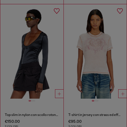
Top slim in nylon con scollo rotondo e ricamo Logo Oval D
T-shirt in jersey con strass ed effetto burnout
€150.00
€95.00
2 COLORI
3 COLORI