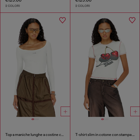
€125.00
€125.00
2 COLORI
2 COLORI
Top a maniche lunghe a costine con Oval D metallico
T-shirt slim in cotone con stampa ciliegia