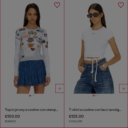
Top in jersey a costine con stampa patch all-over
T-shirt a costine con lacci avvolgenti
€150.00
€125.00
BIANCO
3 COLORI