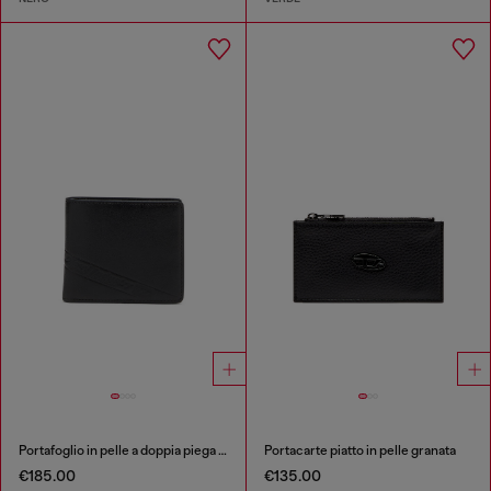
Portafoglio in pelle a doppia piega con logo in rilievo
Portacarte piatto in pelle granata
€185.00
€135.00