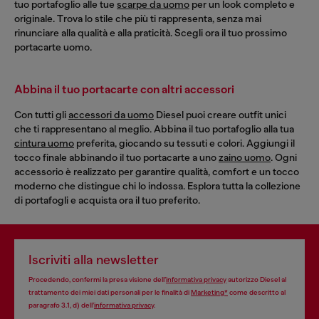
tuo portafoglio alle tue
scarpe da uomo
per un look completo e
originale. Trova lo stile che più ti rappresenta, senza mai
rinunciare alla qualità e alla praticità. Scegli ora il tuo prossimo
portacarte uomo.
Abbina il tuo portacarte con altri accessori
Con tutti gli
accessori da uomo
Diesel puoi creare outfit unici
che ti rappresentano al meglio. Abbina il tuo portafoglio alla tua
cintura uomo
preferita, giocando su tessuti e colori. Aggiungi il
tocco finale abbinando il tuo portacarte a uno
zaino uomo
. Ogni
accessorio è realizzato per garantire qualità, comfort e un tocco
moderno che distingue chi lo indossa. Esplora tutta la collezione
di portafogli e acquista ora il tuo preferito.
Iscriviti alla newsletter
Procedendo, confermi la presa visione dell’
informativa privacy
autorizzo Diesel al
trattamento dei miei dati personali per le finalità di
Marketing*
come descritto al
paragrafo 3.1, d) dell’
informativa privacy
.