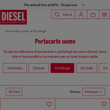
Più articoli fino al 50% - Scopri ora
Cerca
Uomo
Accessori
Portafogli
Portacarte uomo
Scopri la collezione di portacarte e portafogli da uomo Diesel, dove
stile e funzionalità si incontrano per un look impeccabile.
Vedi tutto
Cinture
Portafogli
Occhiali
Capp
31 items
Filtra
Ordina per