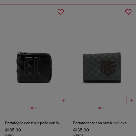
Portafoglio con zip in pelle con logo a rilievo
Portamonete con patch in rilievo
€185.00
€165.00
NERO
VERDE