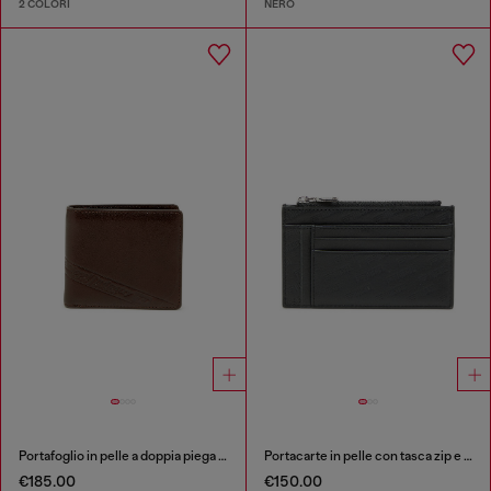
2 COLORI
NERO
Portafoglio in pelle a doppia piega con logo in rilievo
Portacarte in pelle con tasca zip e lavorazione embossing
€185.00
€150.00