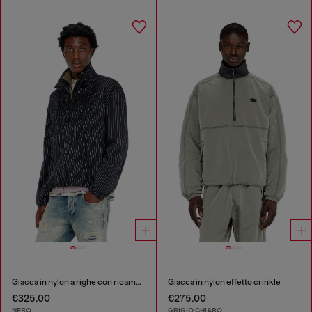
Giacca in nylon a righe con ricamo fenice
Giacca in nylon effetto crinkle
€325.00
€275.00
NERO
GRIGIO CHIARO