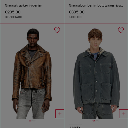
Giacca trucker in denim
Giacca bomber imbottita con ricamo Oval D
€295.00
€395.00
BLU CHIARO
3 COLORI
UNISEX