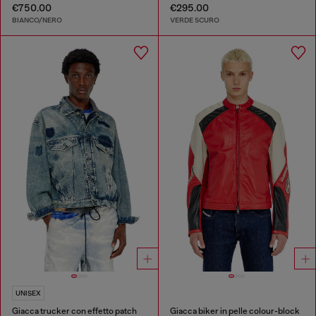
€750.00
€295.00
BIANCO/NERO
VERDE SCURO
UNISEX
Giacca trucker con effetto patch
Giacca biker in pelle colour-block