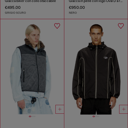
Giacca biker con collo staccabile
Giacca in pelle con logo Oval D a rilievo
€495.00
€950.00
GRIGIO SCURO
NERO