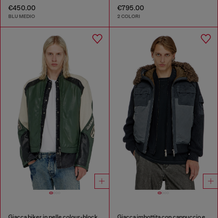
€450.00
€795.00
BLU MEDIO
2 COLORI
Giacca biker in pelle colour-block
Giacca imbottita con cappuccio e maniche in maglia