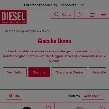
Più articoli fino al 50% - Scopri ora
Cerca
Uomo
Abbigliamento
Giacche
Giacche Uomo
Crea il tuo stile personale con le nostre giacche uomo: giubbini,
bomber e giacchetti, invernali o leggeri. Trova il tuo modello in pelle
o jeans.
Vedi tutto
Giacche
Giacche in Denim
Giacche in
126 items
Filtra
Ordina per