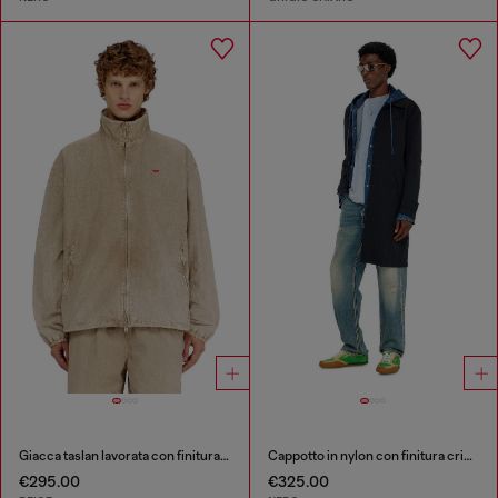
Giacca taslan lavorata con finitura lavorata
Cappotto in nylon con finitura crinkle lucida
€295.00
€325.00