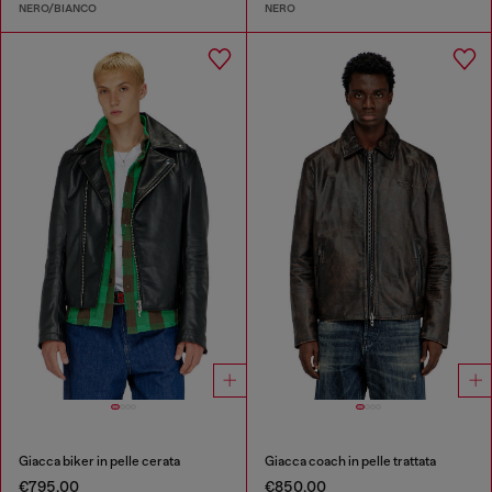
NERO/BIANCO
NERO
Giacca biker in pelle cerata
Giacca coach in pelle trattata
€795.00
€850.00