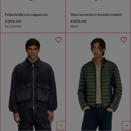
Felpa teddy con cappuccio
Giacca a vento in tessuto coated
€350.00
€325.00
BLU SCURO
NERO