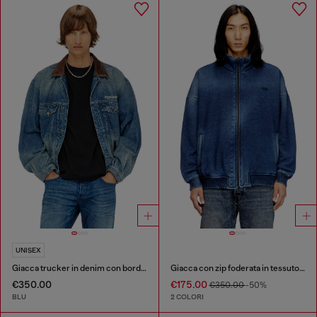
UNISEX
Giacca trucker in denim con bordi in pelle a contrasto
Giacca con zip foderata in tessuto teddy e effetto denim
€350.00
€175.00
€350.00
-50%
BLU
2 COLORI