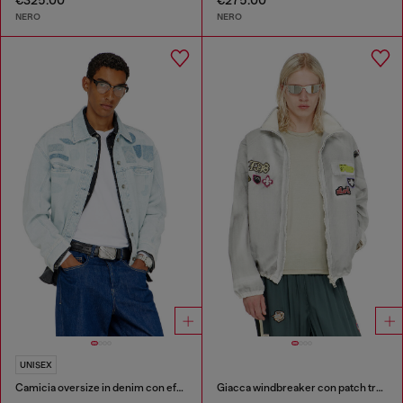
€325.00
€275.00
NERO
NERO
UNISEX
Camicia oversize in denim con effetti patch
Giacca windbreaker con patch trompe l’oeil