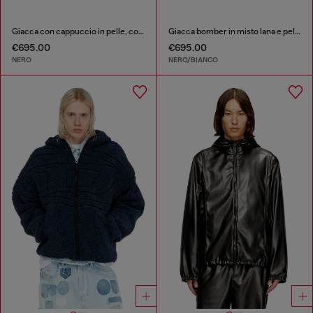
Giacca con cappuccio in pelle, cotone e denim
Giacca bomber in misto lana e pelle
€695.00
€695.00
NERO
NERO/BIANCO