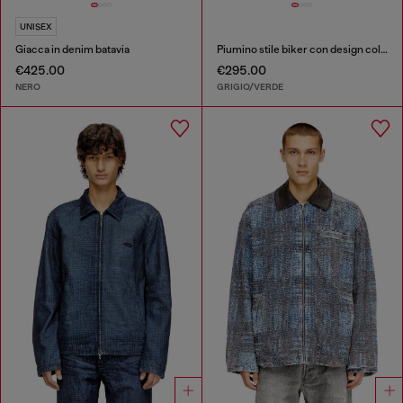
UNISEX
Giacca in denim batavia
Piumino stile biker con design colour-block
€425.00
€295.00
NERO
GRIGIO/VERDE