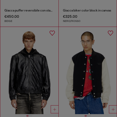
Giacca puffer reversibile con stampa argyle
Giacca biker color block in canvas
€450.00
€325.00
BEIGE
NERO/ROSSO