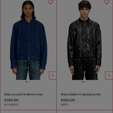
Giacca coach in denim rinse
Giacca biker in ripstop lucido
€350.00
€250.00
BLU MEDIO
NERO