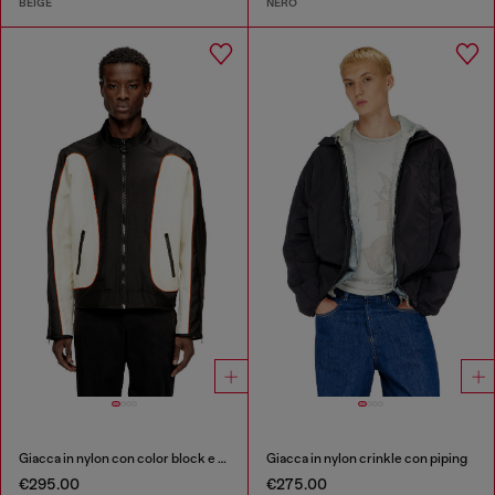
BEIGE
NERO
Giacca in nylon con color block e dettagli a profilo
Giacca in nylon crinkle con piping
€295.00
€275.00