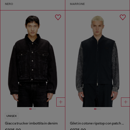
NERO
MARRONE
UNISEX
Giacca trucker imbottita in denim
Gilet in cotone ripstop con patch Oval D