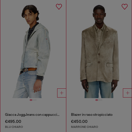
Giacca JoggJeans con cappuccio effetto trompe l’oeil
Blazer in raso stropicciato
€495.00
€450.00
BLU CHIARO
MARRONE CHIARO