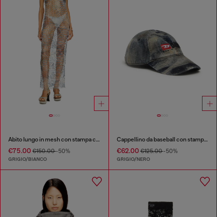
Abito lungo in mesh con stampa camouflage all-over
Cappellino da baseball con stampa camouflage all-over
€75.00
€62.00
€150.00
-50%
€125.00
-50%
GRIGIO/BIANCO
GRIGIO/NERO