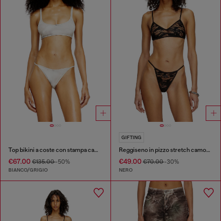
GIFTING
Top bikini a coste con stampa camouflage
Reggiseno in pizzo stretch camouflage
€67.00
€49.00
€135.00
-50%
€70.00
-30%
BIANCO/GRIGIO
NERO