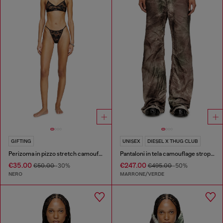
GIFTING
UNISEX
DIESEL X THUG CLUB
Perizoma in pizzo stretch camouflage
Pantaloni in tela camouflage stropicciata
€35.00
€247.00
€50.00
-30%
€495.00
-50%
NERO
MARRONE/VERDE