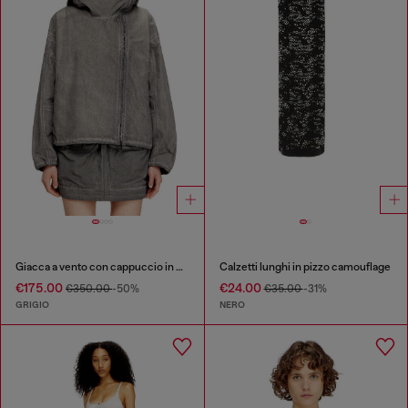
Giacca a vento con cappuccio in Taslan trattato
Calzetti lunghi in pizzo camouflage
€175.00
€24.00
€350.00
-50%
€35.00
-31%
GRIGIO
NERO