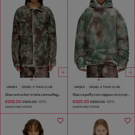
UNISEX
DIESEL X THUG CLUB
UNISEX
DIESEL X THUG CLUB
Giacca trucker in tela camouflage stropicciata
Giacca puffy con cappuccio in nylon camouflage
€262.00
€425.00
€525.00
-50%
€850.00
-50%
MARRONE/VERDE
MARRONE/VERDE