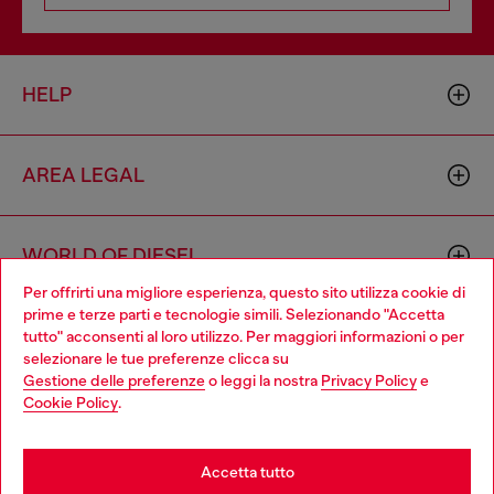
HELP
AREA LEGAL
WORLD OF DIESEL
Per offrirti una migliore esperienza, questo sito utilizza cookie di
prime e terze parti e tecnologie simili. Selezionando "Accetta
CORPORATE
tutto" acconsenti al loro utilizzo. Per maggiori informazioni o per
Choose your location
selezionare le tue preferenze clicca su
Gestione delle preferenze
o leggi la nostra
Privacy Policy
e
You are currently browsing Italia website, but it seems you may
Cookie Policy
.
be based in United States
Stay in Italia
Accetta tutto