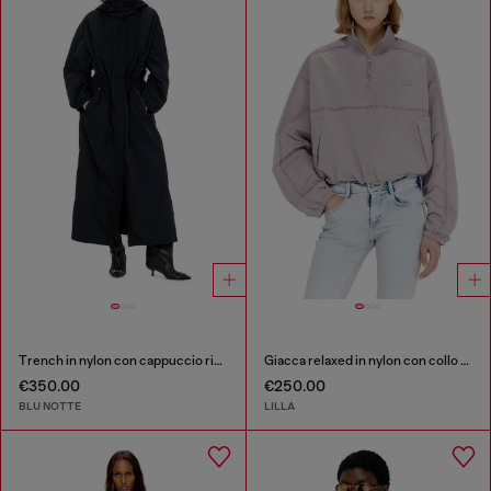
Trench in nylon con cappuccio rimovibile
Giacca relaxed in nylon con collo alto
€350.00
€250.00
BLU NOTTE
LILLA