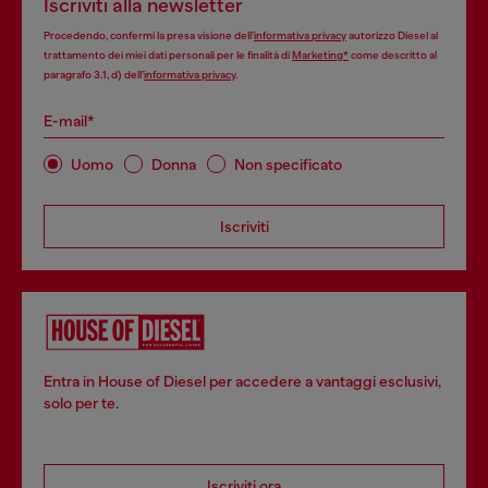
Iscriviti alla newsletter
Procedendo, confermi la presa visione dell’
informativa privacy
autorizzo Diesel al
trattamento dei miei dati personali per le finalità di
Marketing*
come descritto al
paragrafo 3.1, d) dell’
informativa privacy
.
E-mail*
Uomo
Donna
Non specificato
Iscriviti
Entra in House of Diesel per accedere a vantaggi esclusivi,
solo per te.
Iscriviti ora