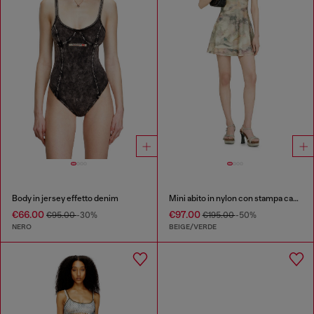
Body in jersey effetto denim
Mini abito in nylon con stampa camouflage all-over e dettagli in cristallo
€66.00
€97.00
€95.00
-30%
€195.00
-50%
NERO
BEIGE/VERDE