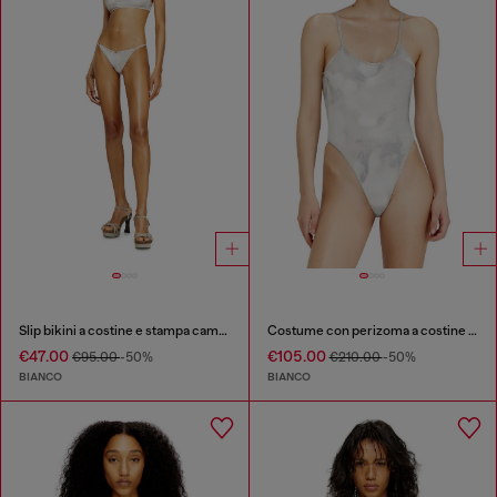
Slip bikini a costine e stampa camouflage
Costume con perizoma a costine e stampa camouflage
€47.00
€105.00
€95.00
-50%
€210.00
-50%
BIANCO
BIANCO