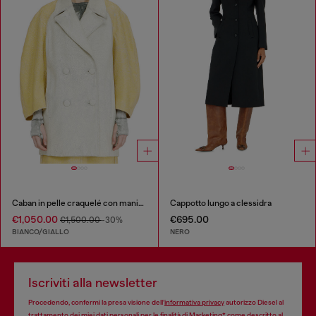
Caban in pelle craquelé con maniche cocoon
Cappotto lungo a clessidra
€1,050.00
€695.00
€1,500.00
-30%
BIANCO/GIALLO
NERO
Iscriviti alla newsletter
Procedendo, confermi la presa visione dell’
informativa privacy
autorizzo Diesel al
trattamento dei miei dati personali per le finalità di
Marketing*
come descritto al