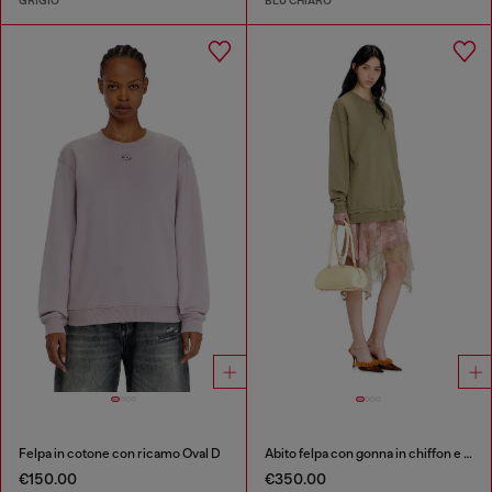
GRIGIO
BLU CHIARO
Felpa in cotone con ricamo Oval D
Abito felpa con gonna in chiffon e pizzo
€150.00
€350.00