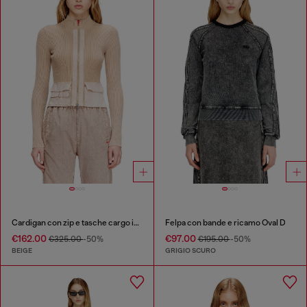
Cardigan con zip e tasche cargo in denim
Felpa con bande e ricamo Oval D
€162.00
€97.00
€325.00
-50%
€195.00
-50%
BEIGE
GRIGIO SCURO