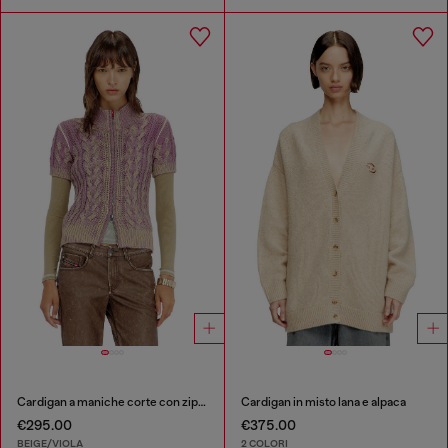
Cardigan a maniche corte con zip in maglia a trecce
Cardigan in misto lana e alpaca
€295.00
€375.00
BEIGE/VIOLA
2 COLORI