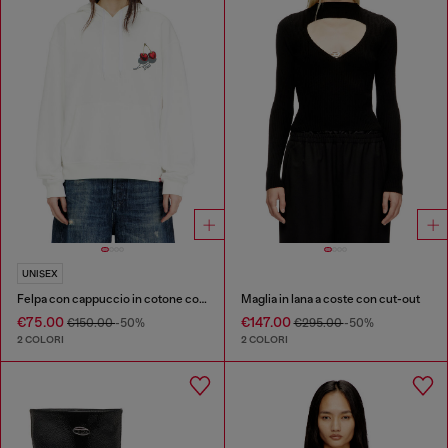
UNISEX
Felpa con cappuccio in cotone con grafica di ciliegie
Maglia in lana a coste con cut-out
€75.00
€147.00
€150.00
-50%
€295.00
-50%
2 COLORI
2 COLORI