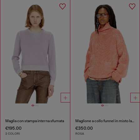
Maglia con stampa interna sfumata
Maglione a collo funnel in misto lana a costine
€195.00
€350.00
2 COLORI
ROSA