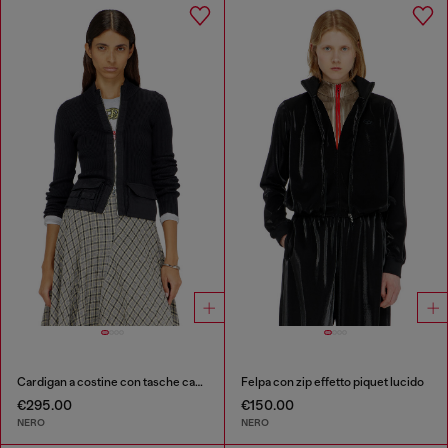
Cardigan a costine con tasche cargo
Felpa con zip effetto piquet lucido
€295.00
€150.00
NERO
NERO