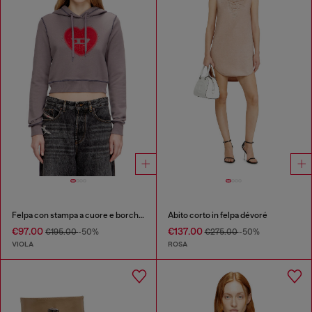
Felpa con stampa a cuore e borchie
Abito corto in felpa dévoré
€97.00
€137.00
€195.00
-50%
€275.00
-50%
VIOLA
ROSA