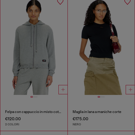
Felpa con cappuccio in misto cotone smerigliato
Maglia in lana a maniche corte
€120.00
€175.00
2 COLORI
NERO