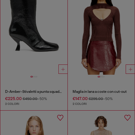
D-Amber-Stivaletti a punta squadrata effetto naplak
Maglia in lana a coste con cut-out
€225.00
€147.00
€450.00
-50%
€295.00
-50%
2 COLORI
2 COLORI