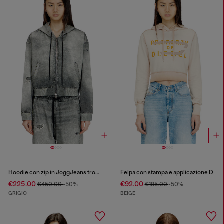
Hoodie con zip in JoggJeans trompe l'oeil
Felpa con stampa e applicazione D
€225.00
€92.00
€450.00
-50%
€185.00
-50%
GRIGIO
BEIGE