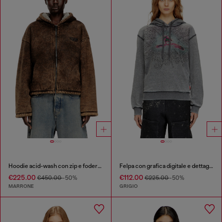
Hoodie acid-wash con zip e fodera teddy
Felpa con grafica digitale e dettagli in strass
€225.00
€112.00
€450.00
-50%
€225.00
-50%
MARRONE
GRIGIO