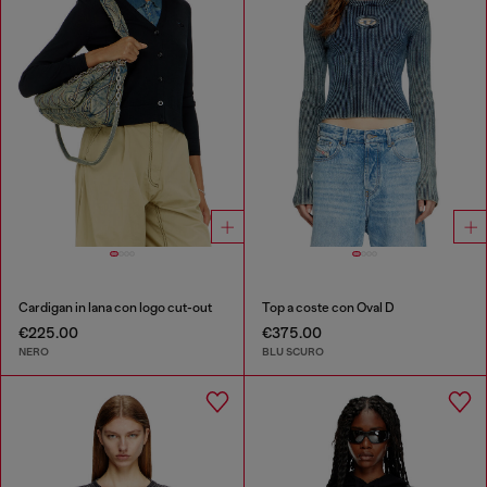
Cardigan in lana con logo cut-out
Top a coste con Oval D
€225.00
€375.00
NERO
BLU SCURO