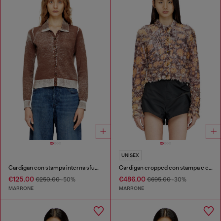
UNISEX
Cardigan con stampa interna sfumata
Cardigan cropped con stampa e cristalli
€125.00
€486.00
€250.00
-50%
€695.00
-30%
MARRONE
MARRONE