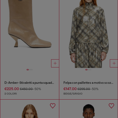
D-Amber-Stivaletti a punta squadrata effetto naplak
Felpa con paillettes a motivo scozzese
€225.00
€147.00
€450.00
-50%
€295.00
-50%
2 COLORI
BEIGE/GRIGIO