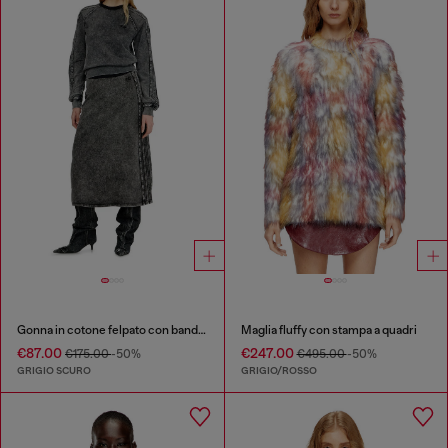
Gonna in cotone felpato con bande laterali
Maglia fluffy con stampa a quadri
€87.00
€247.00
€175.00
-50%
€495.00
-50%
GRIGIO SCURO
GRIGIO/ROSSO