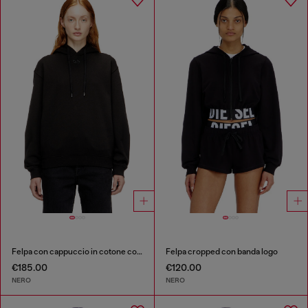
Felpa con cappuccio in cotone con logo Oval D
Felpa cropped con banda logo
€185.00
€120.00
NERO
NERO