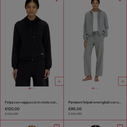
Felpa con cappuccio in misto cotone smerigliato
Pantaloni felpati smerigliati con orli vivi
€120.00
€95.00
2 COLORI
2 COLORI