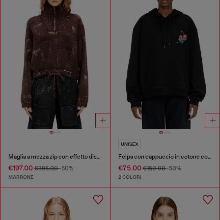
UNISEX
Maglia a mezza zip con effetto distressed
Felpa con cappuccio in cotone con grafica di ciliegie
€197.00
€75.00
€395.00
-50%
€150.00
-50%
MARRONE
2 COLORI