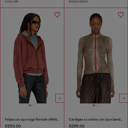
2 COLORI
ROSA/VERDE
Felpa con zip e logo floreale effetto puff
Cardigan a costine con zip e bande a contrasto
€250.00
€295.00