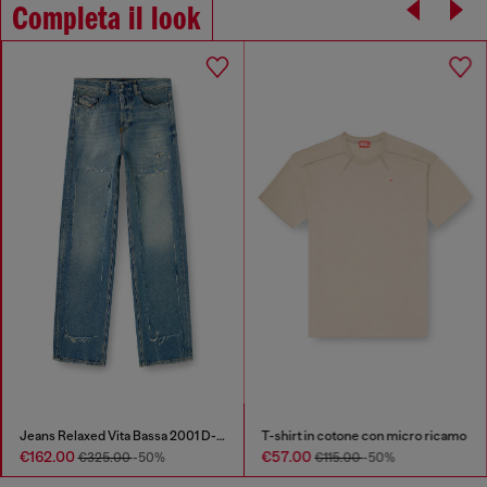
Completa il look
Jeans Relaxed Vita Bassa 2001 D-Macro
T-shirt in cotone con micro ricamo
€162.00
€57.00
€325.00
-50%
€115.00
-50%