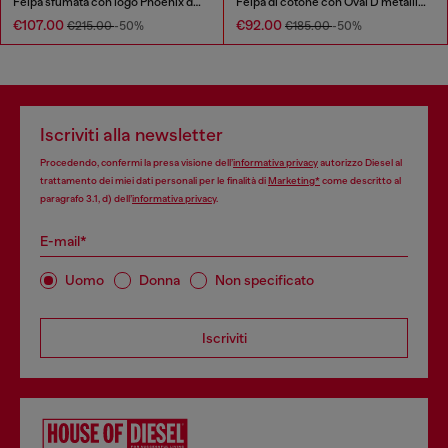
Felpa sfumata con logo Phoenix devoré
Felpa di cotone con Oval D metallico
€107.00
€92.00
€215.00
-50%
€185.00
-50%
Iscriviti alla newsletter
Procedendo, confermi la presa visione dell’
informativa privacy
autorizzo Diesel al
trattamento dei miei dati personali per le finalità di
Marketing*
come descritto al
paragrafo 3.1, d) dell’
informativa privacy
.
E-mail*
Uomo
Donna
Non specificato
Iscriviti