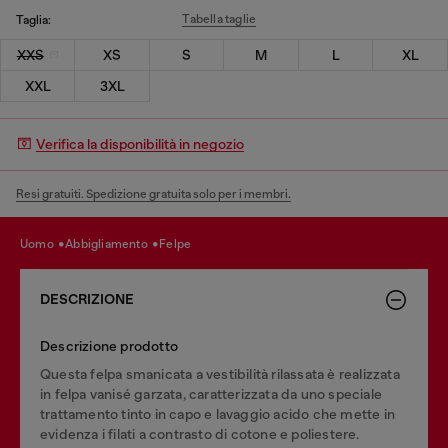
Tabella taglie
Taglia:
XXS
XS
S
M
L
XL
XXL
3XL
Verifica la disponibilità in negozio
Resi gratuiti. Spedizione gratuita solo per i membri.
uomo
abbigliamento
felpe
DESCRIZIONE
Descrizione prodotto
Questa felpa smanicata a vestibilità rilassata è realizzata
in felpa vanisé garzata, caratterizzata da uno speciale
trattamento tinto in capo e lavaggio acido che mette in
evidenza i filati a contrasto di cotone e poliestere.