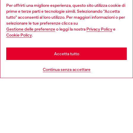
Dona il tuo 5x1000 a OTB Foundation, l’organizzazione non
Per offrirti una migliore esperienza, questo sito utilizza cookie di
profit del gruppo OTB che sostiene progetti concreti per
prime e terze parti e tecnologie simili. Selezionando "Accetta
giovani, donne, inclusione ed emergenze in tutto il mondo.
tutto" acconsenti al loro utilizzo. Per maggiori informazioni o per
Choose your location
selezionare le tue preferenze clicca su
Gestione delle preferenze
o leggi la nostra
Privacy Policy
e
You are currently browsing Italia website, but it seems you may
Cookie Policy
.
Scopri di più
be based in United States
Stay in Italia
Accetta tutto
HELP
Go to United States
Continua senza accettare
AREA LEGAL
WORLD OF DIESEL
CORPORATE