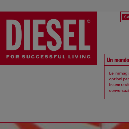
SA
Un mondo 
Le immagin
opzioni per
In una real
conversazi