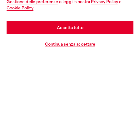
Gestione delle preferenze
o leggi la nostra
Privacy Policy
e
You are currently browsing Italia website, but it seems you may
Cookie Policy
.
Scopri di più
be based in United States
Stay in Italia
Accetta tutto
HELP
Go to United States
Continua senza accettare
AREA LEGAL
WORLD OF DIESEL
CORPORATE