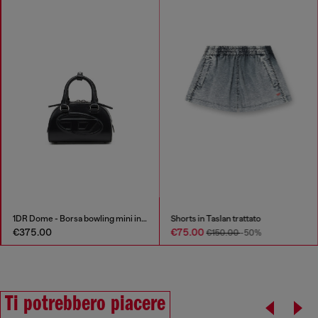
1DR Dome - Borsa bowling mini in pelle
Shorts in Taslan trattato
€375.00
€75.00
€150.00
-50%
Ti potrebbero piacere