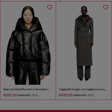
Giacca imbottita over in tessuto coated
Cappotto lungo con cappuccio a scialle
€225.00
€425.00
€450.00
-50%
€850.00
-50%