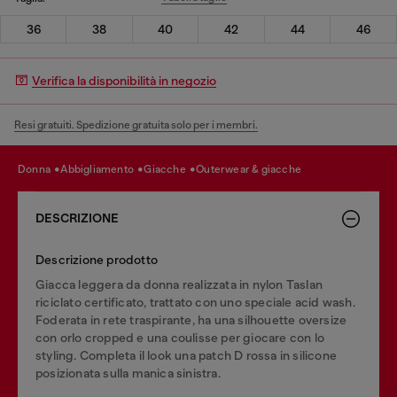
36
38
40
42
44
46
Verifica la disponibilità in negozio
Resi gratuiti. Spedizione gratuita solo per i membri.
donna
abbigliamento
giacche
outerwear & giacche
DESCRIZIONE
Descrizione prodotto
Giacca leggera da donna realizzata in nylon Taslan
riciclato certificato, trattato con uno speciale acid wash.
Foderata in rete traspirante, ha una silhouette oversize
con orlo cropped e una coulisse per giocare con lo
styling. Completa il look una patch D rossa in silicone
posizionata sulla manica sinistra.