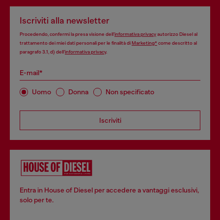
Iscriviti alla newsletter
Procedendo, confermi la presa visione dell’
informativa privacy
autorizzo Diesel al
trattamento dei miei dati personali per le finalità di
Marketing*
come descritto al
paragrafo 3.1, d) dell’
informativa privacy
.
E-mail*
Uomo
Donna
Non specificato
Iscriviti
Entra in House of Diesel per accedere a vantaggi esclusivi,
solo per te.