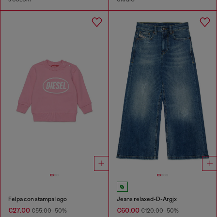
Felpa con stampa logo
Jeans relaxed-D-Argjx
€27.00
€60.00
€55.00
-50%
€120.00
-50%