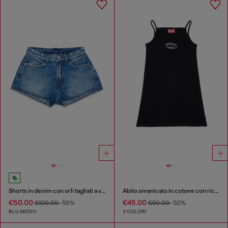
Shorts in denim con orli tagliati a vivo
Abito smanicato in cotone con ricami
€50.00
€45.00
€100.00
-50%
€90.00
-50%
BLU MEDIO
3 COLORI