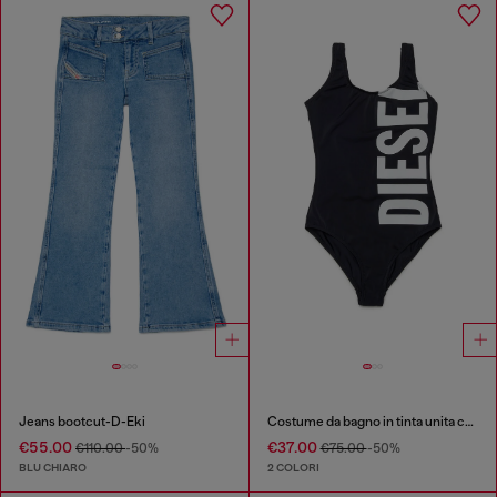
Jeans bootcut-D-Eki
Costume da bagno in tinta unita con maxi logo
€55.00
€37.00
€110.00
-50%
€75.00
-50%
BLU CHIARO
2 COLORI