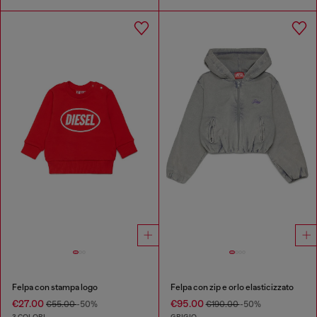
Felpa con stampa logo
Felpa con zip e orlo elasticizzato
€27.00
€95.00
€55.00
-50%
€190.00
-50%
3 COLORI
GRIGIO