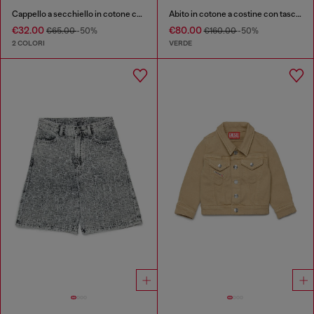
Cappello a secchiello in cotone con ampia tesa
Abito in cotone a costine con tasche applicate
€32.00
€80.00
€65.00
-50%
€160.00
-50%
2 COLORI
VERDE