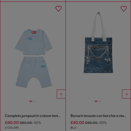
Completo jumpsuit in cotone testurizzato
Borsa in tessuto con borchie e stampe
€40.00
€40.00
€80.00
-50%
€80.00
-50%
2 COLORI
BLU