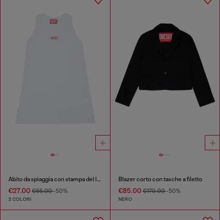
Abito da spiaggia con stampa del logo
Blazer corto con tasche a filetto
€27.00
€85.00
€55.00
-50%
€170.00
-50%
2 COLORI
NERO