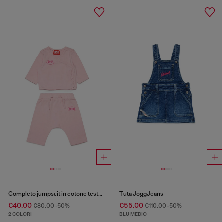
Completo jumpsuit in cotone testurizzato
Tuta JoggJeans
€40.00
€55.00
€80.00
-50%
€110.00
-50%
2 COLORI
BLU MEDIO