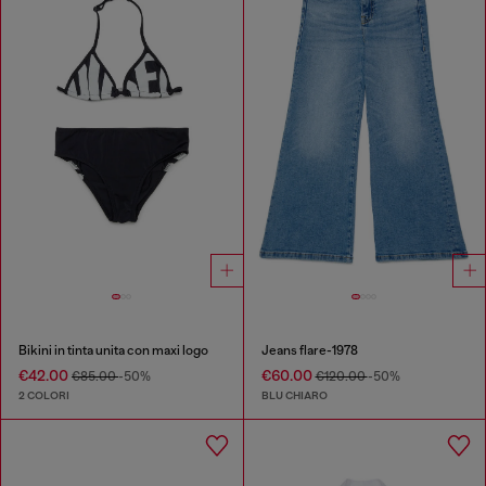
Bikini in tinta unita con maxi logo
Jeans flare-1978
€42.00
€60.00
€85.00
-50%
€120.00
-50%
2 COLORI
BLU CHIARO