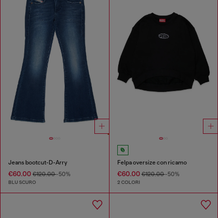
Jeans bootcut-D-Arry
Felpa oversize con ricamo
€60.00
€60.00
€120.00
-50%
€120.00
-50%
BLU SCURO
2 COLORI