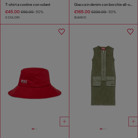
T-shirt a costine con volant
Giacca in denim con borchie all-over
€45.00
€165.00
€90.00
-50%
€330.00
-50%
2 COLORI
BIANCO