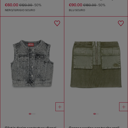
€60.00
€90.00
€120.00
-50%
€180.00
-50%
NERO/GRIGIO SCURO
BLU SCURO
Gilet in denim con texture sfrangiata
Gonna a costine con tasche applicate