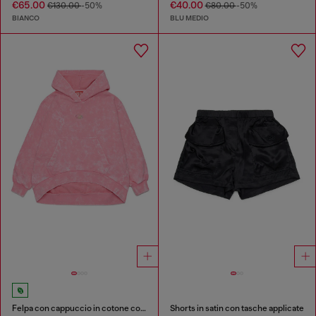
€65.00
€40.00
€130.00
-50%
€80.00
-50%
BIANCO
BLU MEDIO
Felpa con cappuccio in cotone con effetto lavato
Shorts in satin con tasche applicate