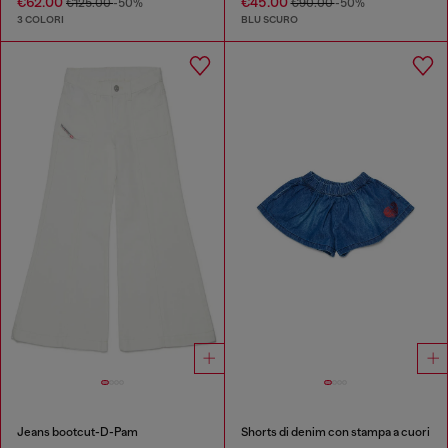
€62.00
€45.00
€125.00
-50%
€90.00
-50%
3 COLORI
BLU SCURO
Jeans bootcut-D-Pam
Shorts di denim con stampa a cuori