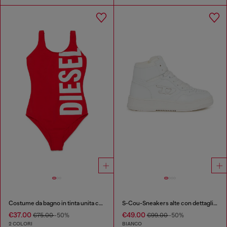
Costume da bagno in tinta unita con maxi logo
S-Cou-Sneakers alte con dettaglio D
€37.00
€49.00
€75.00
-50%
€99.00
-50%
2 COLORI
BIANCO