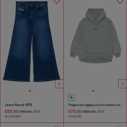
Jeans flared-1978
Felpa con cappuccio in cotone con effetto lavato
€55.00
€75.00
€110.00
-50%
€150.00
-50%
BLU SCURO
2 COLORI