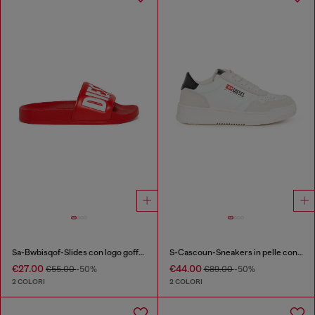
Sa-Bwbisqof-Slides con logo goffrato
S-Cascoun-Sneakers in pelle con logo laterale
€27.00
€44.00
€55.00
-50%
€89.00
-50%
2 COLORI
2 COLORI