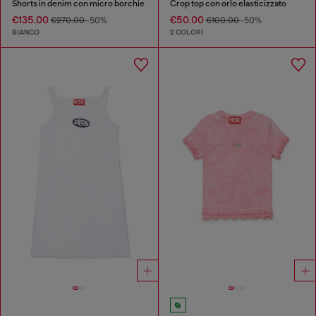
Shorts in denim con micro borchie
Crop top con orlo elasticizzato
€135.00
€50.00
€270.00
-50%
€100.00
-50%
BIANCO
2 COLORI