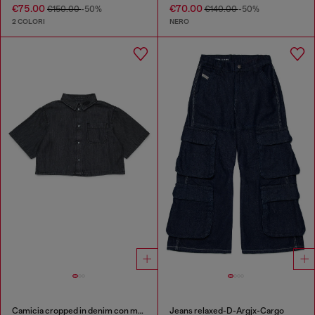
€75.00
€70.00
€150.00
-50%
€140.00
-50%
2 COLORI
NERO
Camicia cropped in denim con maniche corte
Jeans relaxed-D-Argjx-Cargo