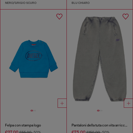
NERO/GRIGIO SCURO
BLU CHIARO
Felpa con stampa logo
Pantaloni della tuta con vita arricciata
€27.00
€75.00
€55.00
-50%
€150.00
-50%