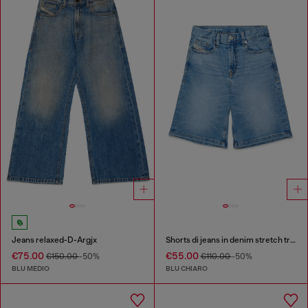
Jeans relaxed-D-Argjx
Shorts di jeans in denim stretch trattato
€75.00
€55.00
€150.00
-50%
€110.00
-50%
BLU MEDIO
BLU CHIARO