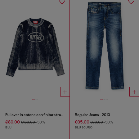
Pullover in cotone con finitura trattata
Regular Jeans - 2010
€80.00
€35.00
€160.00
-50%
€70.00
-50%
BLU
BLU SCURO