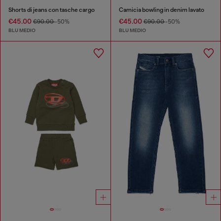
Shorts di jeans con tasche cargo
Camicia bowling in denim lavato
€45.00
€45.00
€90.00
-50%
€90.00
-50%
BLU MEDIO
BLU MEDIO