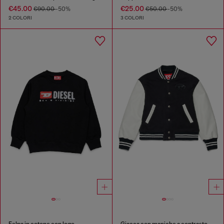
€45.00
€25.00
€90.00
-50%
€50.00
-50%
2 COLORI
3 COLORI
Felpa in cotone con logo
Giacca con maniche a contrasto e ricamo