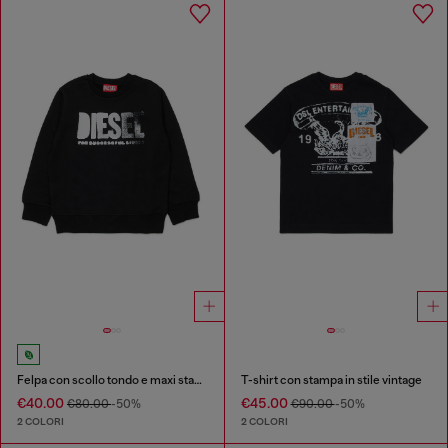
Felpa con scollo tondo e maxi stampa del logo Diesel
T-shirt con stampa in stile vintage
€40.00
€45.00
€80.00
-50%
€90.00
-50%
2 COLORI
2 COLORI