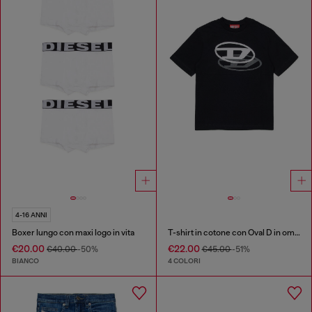
4-16 ANNI
Boxer lungo con maxi logo in vita
T-shirt in cotone con Oval D in ombra
€20.00
€22.00
€40.00
-50%
€45.00
-51%
BIANCO
4 COLORI