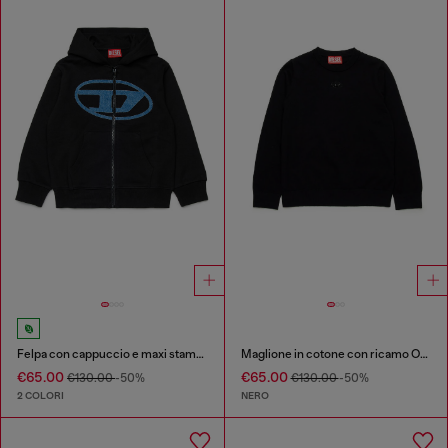
Felpa con cappuccio e maxi stampa con zip
Maglione in cotone con ricamo Oval D
€65.00
€65.00
€130.00
-50%
€130.00
-50%
2 COLORI
NERO