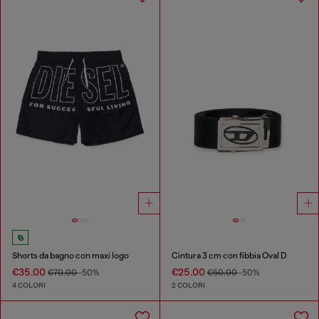
Shorts da bagno con maxi logo
Cintura 3 cm con fibbia Oval D
€35.00
€25.00
€70.00
-50%
€50.00
-50%
4 COLORI
2 COLORI