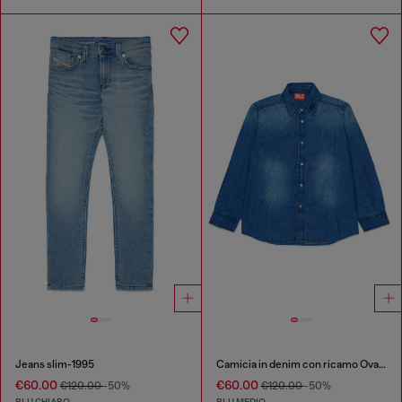
Jeans slim-1995
Camicia in denim con ricamo Oval D
€60.00
€60.00
€120.00
-50%
€120.00
-50%
BLU CHIARO
BLU MEDIO