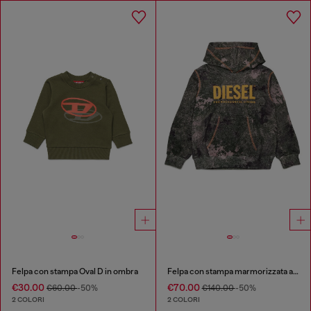
Felpa con stampa Oval D in ombra
Felpa con stampa marmorizzata all-over
€30.00
€70.00
€60.00
-50%
€140.00
-50%
2 COLORI
2 COLORI