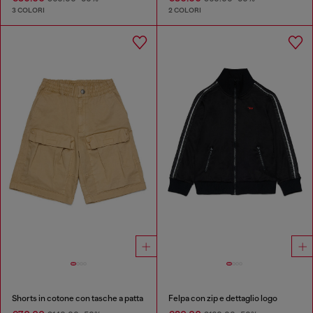
3 COLORI
2 COLORI
Shorts in cotone con tasche a patta
Felpa con zip e dettaglio logo