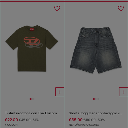
T-shirt in cotone con Oval D in ombra
Shorts JoggJeans con lavaggio vissuto
€22.00
€55.00
€45.00
-51%
€110.00
-50%
4 COLORI
NERO/GRIGIO SCURO