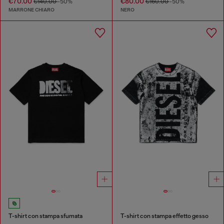
€70.00
€80.00
€140.00
-50%
€160.00
-50%
MARRONE CHIARO
NERO
T-shirt con stampa sfumata
T-shirt con stampa effetto gesso