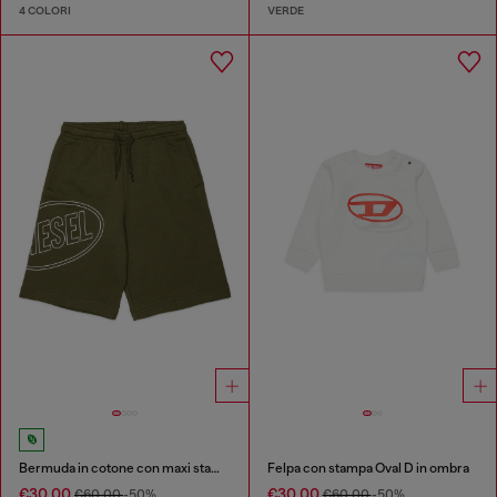
4 COLORI
VERDE
Bermuda in cotone con maxi stampa
Felpa con stampa Oval D in ombra
€30.00
€30.00
€60.00
-50%
€60.00
-50%