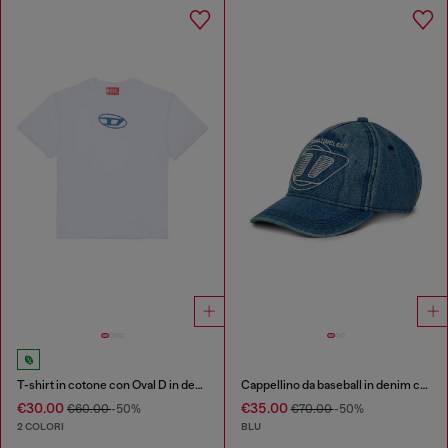
T-shirt in cotone con Oval D in denim
Cappellino da baseball in denim con D ricamata
€30.00
€35.00
€60.00
-50%
€70.00
-50%
2 COLORI
BLU