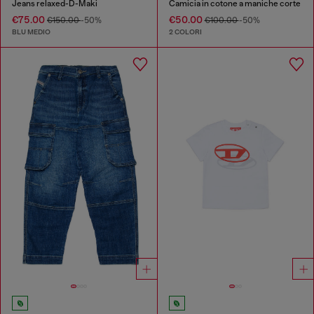
Jeans relaxed-D-Maki
Camicia in cotone a maniche corte
€75.00
€50.00
€150.00
-50%
€100.00
-50%
BLU MEDIO
2 COLORI