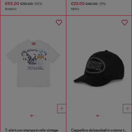
€55.00
€22.00
€110.00
-50%
€45.00
-51%
BIANCO
NERO
T-shirt con stampa in stile vintage
Cappellino da baseball in cotone tinta unita