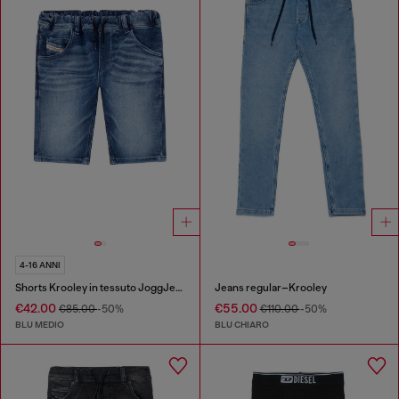
4-16 ANNI
Shorts Krooley in tessuto JoggJeans
Jeans regular–Krooley
€42.00
€55.00
€85.00
-50%
€110.00
-50%
BLU MEDIO
BLU CHIARO