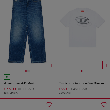
Jeans relaxed-D-Maki
T-shirt in cotone con Oval D in ombra
€55.00
€22.00
€110.00
-50%
€45.00
-51%
BLU MEDIO
4 COLORI