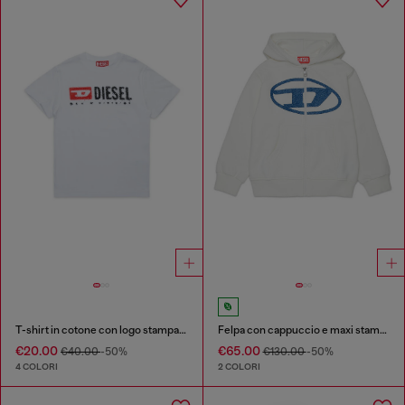
T-shirt in cotone con logo stampato
Felpa con cappuccio e maxi stampa con zip
€20.00
€65.00
€40.00
-50%
€130.00
-50%
4 COLORI
2 COLORI