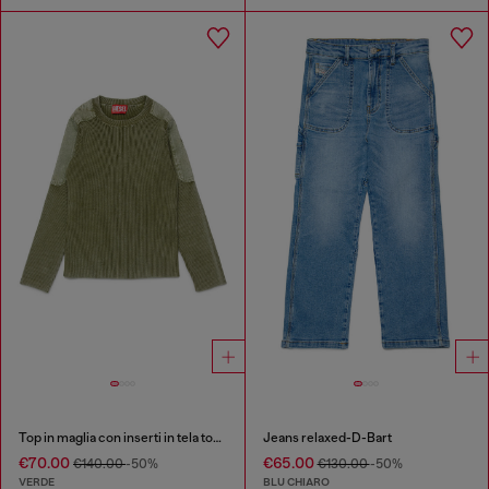
Top in maglia con inserti in tela tono su tono
Jeans relaxed-D-Bart
€70.00
€65.00
€140.00
-50%
€130.00
-50%
VERDE
BLU CHIARO