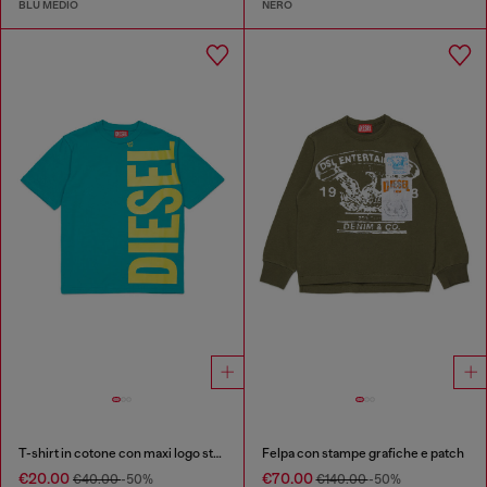
BLU MEDIO
NERO
T-shirt in cotone con maxi logo stampato
Felpa con stampe grafiche e patch
€20.00
€70.00
€40.00
-50%
€140.00
-50%