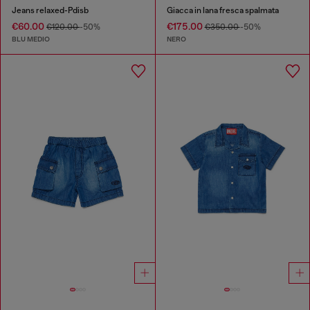
Jeans relaxed-Pdisb
Giacca in lana fresca spalmata
€60.00
€175.00
€120.00
-50%
€350.00
-50%
BLU MEDIO
NERO