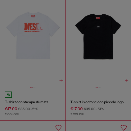
T-shirt con stampa sfumata
T-shirt in cotone con piccolo logo Biscotto
€17.00
€17.00
€35.00
-51%
€35.00
-51%
2 COLORI
3 COLORI