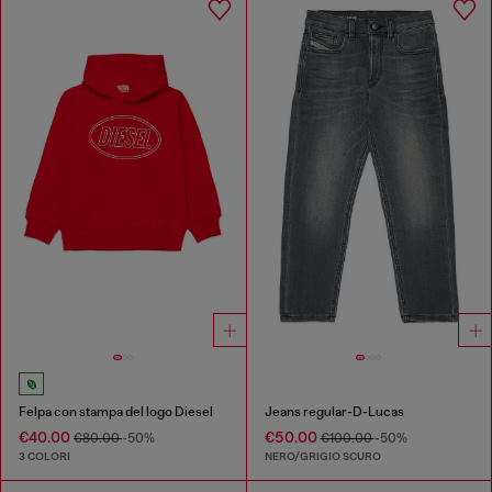
Felpa con stampa del logo Diesel
Jeans regular-D-Lucas
€40.00
€50.00
€80.00
-50%
€100.00
-50%
3 COLORI
NERO/GRIGIO SCURO