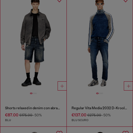
Shorts relaxed in denim con abrasioni
Regular Vita Media 2032 D-Krooley Joggjeans®
€87.00
€137.00
€175.00
-50%
€275.00
-50%
BLU
BLU SCURO