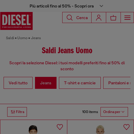
Più articoli fino al 50% - Scopri ora
Cerca
Saldi
Uomo
Jeans
Saldi Jeans Uomo
Scopri la selezione Diesel: i tuoi modelli preferiti fino al 50% di
sconto
Vedi tutto
Jeans
T-shirt e camicie
Pantaloni e s
100 items
Filtra
Ordina per