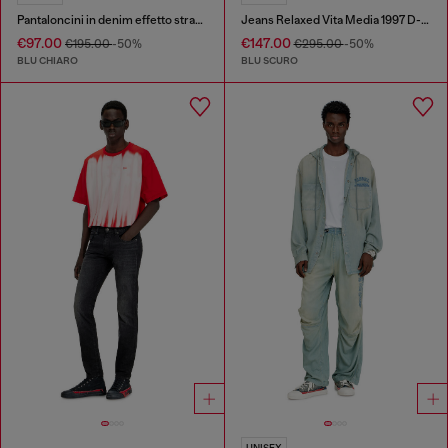
Pantaloncini in denim effetto strappato
Jeans Relaxed Vita Media 1997 D-Enim-M
€97.00
€147.00
€195.00
-50%
€295.00
-50%
BLU CHIARO
BLU SCURO
UNISEX