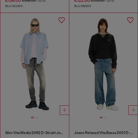
€136.00
€122.00
€195.00
-30%
€175.00
-30%
BLU SCURO
BLU MEDIO
Slim Vita Media 2062 D-Strukt Joggjeans®
Jeans Relaxed Vita Bassa 2001 D-Macro