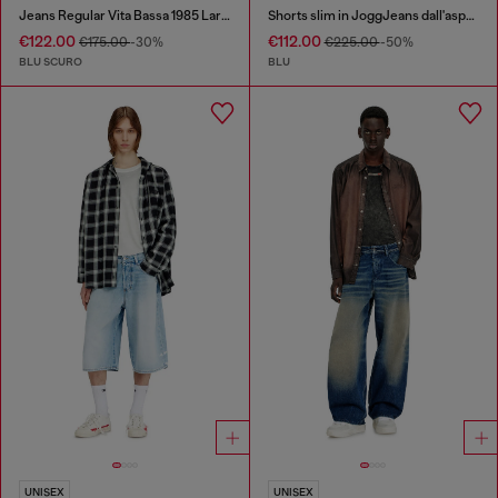
Jeans Regular Vita Bassa 1985 Larkee
Shorts slim in JoggJeans dall'aspetto clean
€122.00
€112.00
€175.00
-30%
€225.00
-50%
BLU SCURO
BLU
UNISEX
UNISEX