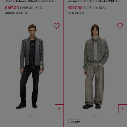
Jeans Relaxed Vita Media 1997 D-Enim-M
Jeans Relaxed Vita Media 1980 D-Eeper
€147.00
€197.00
€295.00
-50%
€395.00
-50%
GRIGIO CHIARO
BLU MEDIO
UNISEX