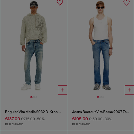
Regular Vita Media 2032 D-Krooley Joggjeans®
Jeans Bootcut Vita Bassa 2007 Zatiny
€137.00
€105.00
€275.00
-50%
€150.00
-30%
BLU CHIARO
BLU CHIARO