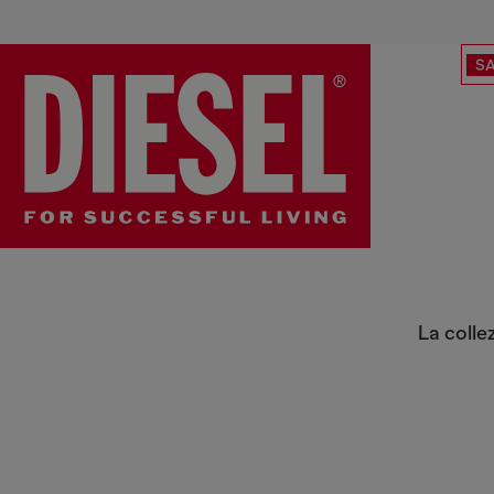
SA
Diesel x Tinder
La colle