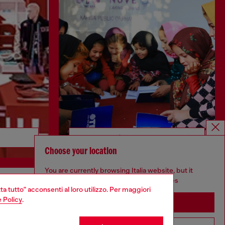
Scopri di più
Choose your location
You are currently browsing Italia website, but it
seems you may be based in United States
ta tutto" acconsenti al loro utilizzo. Per maggiori
CORPORATE
 Policy
.
Stay in Italia
Codice etico
Modello di organizzazione, gestione e