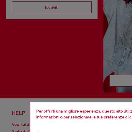
Iscriviti
Per offrirti una migliore esperienza, questo sito util
HELP
AREA L
informazioni o per selezionare le tue preferenze cli
Vedi tutti
Cookie poli
Stato dell'ordine
Informativa 