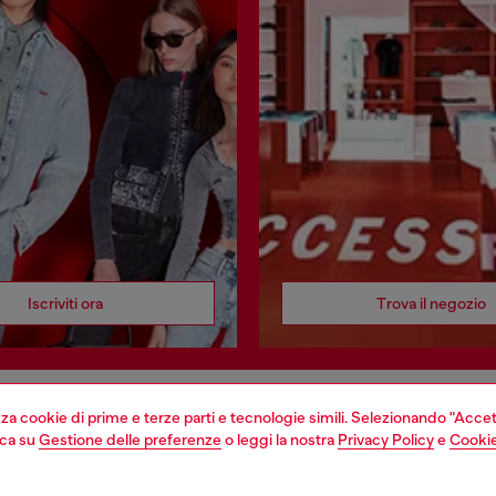
Iscriviti ora
Trova il negozio
izza cookie di prime e terze parti e tecnologie simili. Selezionando "Accet
EGAL
WORLD OF DIESEL
cca su
Gestione delle preferenze
o leggi la nostra
Privacy Policy
e
Cookie
cy
About Diesel
sulla privacy
House of Diesel