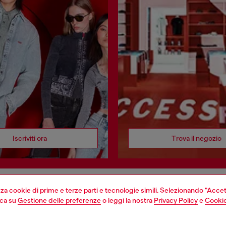
Iscriviti ora
Trova il negozio
izza cookie di prime e terze parti e tecnologie simili. Selezionando "Accet
EGAL
WORLD OF DIESEL
cca su
Gestione delle preferenze
o leggi la nostra
Privacy Policy
e
Cookie
cy
About Diesel
sulla privacy
House of Diesel