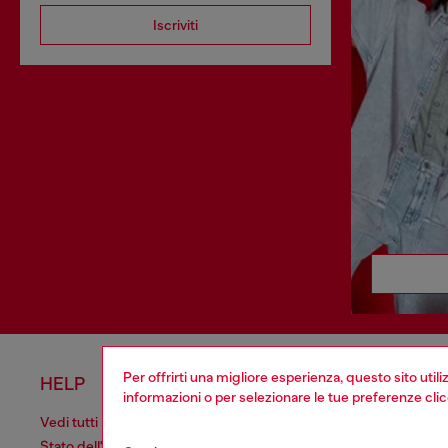
Iscriviti
Per offrirti una migliore esperienza, questo sito util
HELP
AREA L
informazioni o per selezionare le tue preferenze cli
Vedi tutti
Cookie poli
Stato dell'ordine
Informativa 