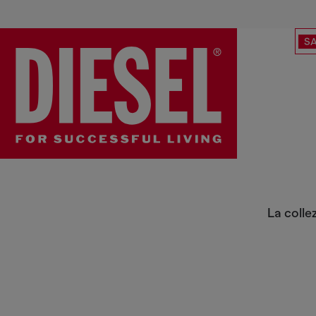
SA
1971 D-Sent | Vita alta
La colle