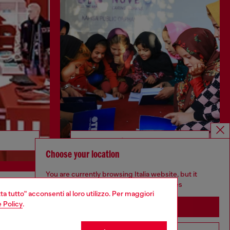
Scopri di più
Choose your location
You are currently browsing Italia website, but it
seems you may be based in United States
ta tutto" acconsenti al loro utilizzo. Per maggiori
CORPORATE
 Policy
.
Stay in Italia
Codice etico
Modello di organizzazione, gestione e