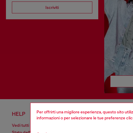
Iscriviti
Per offrirti una migliore esperienza, questo sito util
HELP
AREA L
informazioni o per selezionare le tue preferenze cli
Vedi tutti
Cookie poli
Stato dell'ordine
Informativa 