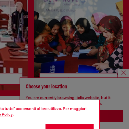
Scopri di più
Choose your location
You are currently browsing Italia website, but it
seems you may be based in United States
ta tutto" acconsenti al loro utilizzo. Per maggiori
CORPORATE
 Policy
.
Stay in Italia
Codice etico
Modello di organizzazione, gestione e