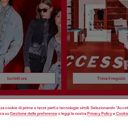
Iscriviti ora
Trova il negozio
izza cookie di prime e terze parti e tecnologie simili. Selezionando "Accet
EGAL
WORLD OF DIESEL
cca su
Gestione delle preferenze
o leggi la nostra
Privacy Policy
e
Cookie
cy
About Diesel
sulla privacy
House of Diesel