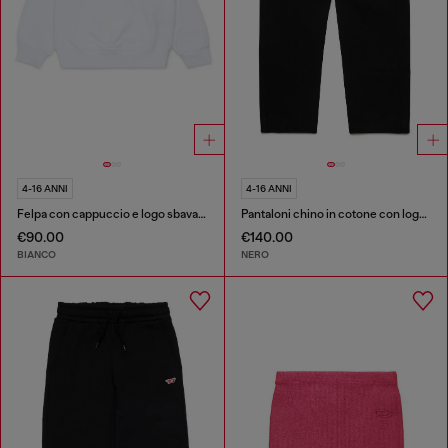
4-16 ANNI
4-16 ANNI
Felpa con cappuccio e logo sbavato
Pantaloni chino in cotone con logo Oval D ricamato
€90.00
€140.00
BIANCO
NERO