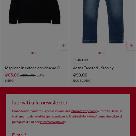
4-16 ANNI
Maglione in cotone con ricamo Oval D
Jeans Tapered - Krooley
€65.00
€90.00
€130.00
-50%
NERO
BLU SCURO
Iscriviti alla newsletter
Procedendo, confermi la presa visione dell’
informativa privacy
autorizzo Diesel al
trattamento dei miei dati personali per le finalità di
Marketing*
come descritto al
paragrafo 3.1, d) dell’
informativa privacy
.
E-mail*