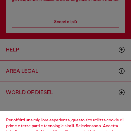
Scopri di più
HELP
AREA LEGAL
WORLD OF DIESEL
CORPORATE
Per offrirti una migliore esperienza, questo sito utilizza cookie di
prime e terze parti e tecnologie simili. Selezionando "Accetta