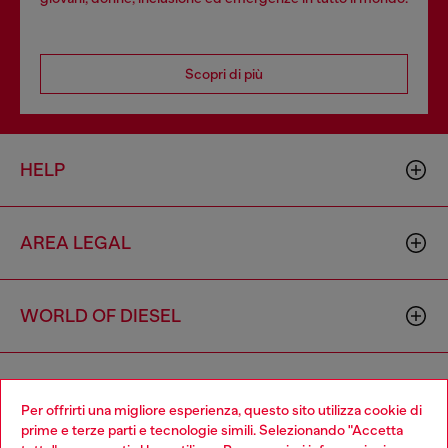
Scopri di più
HELP
AREA LEGAL
WORLD OF DIESEL
CORPORATE
Per offrirti una migliore esperienza, questo sito utilizza cookie di
prime e terze parti e tecnologie simili. Selezionando "Accetta