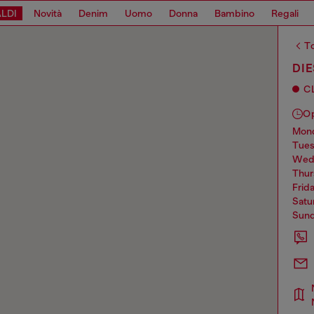
LDI
Novità
Denim
Uomo
Donna
Bambino
Regali
To
DI
C
O
mo
tue
we
thu
frid
sat
sun