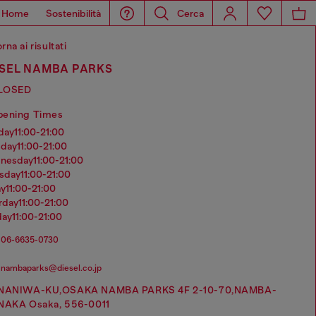
Home
Sostenibilità
Cerca
rna ai risultati
ESEL NAMBA PARKS
LOSED
pening Times
nday
11:00-21:00
sday
11:00-21:00
dnesday
11:00-21:00
rsday
11:00-21:00
ay
11:00-21:00
urday
11:00-21:00
day
11:00-21:00
06-6635-0730
nambaparks@diesel.co.jp
NANIWA-KU,OSAKA NAMBA PARKS 4F 2-10-70,NAMBA-
NAKA Osaka, 556-0011