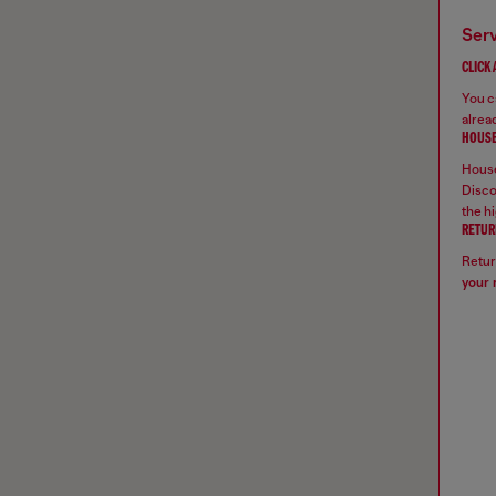
ser
CLICK
You ca
alread
HOUSE
House
Disco
the hi
RETUR
Retur
your 