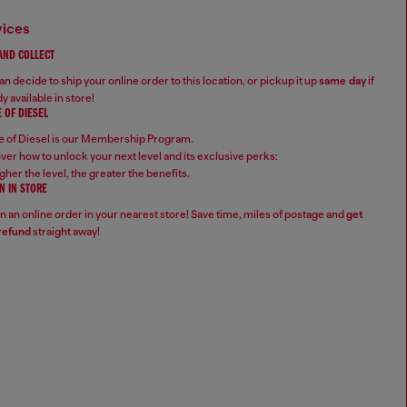
vices
 AND COLLECT
n decide to ship your online order to this location, or pickup it up
same day
if
y available in store!
 OF DIESEL
 of Diesel is our Membership Program.
ver how to unlock your next level and its exclusive perks:
gher the level, the greater the benefits.
N IN STORE
n an online order in your nearest store! Save time, miles of postage and
get
refund
straight away!