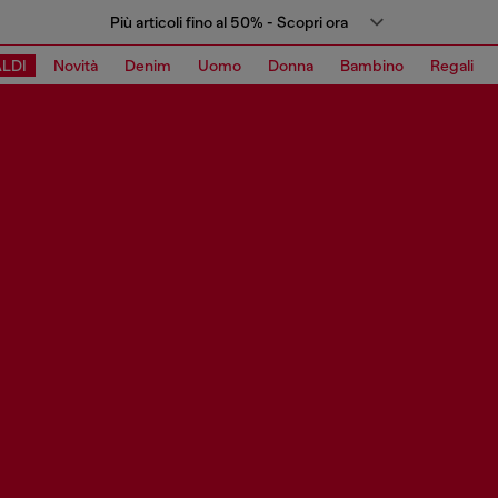
Più articoli fino al 50% - Scopri ora
LDI
Novità
Denim
Uomo
Donna
Bambino
Regali