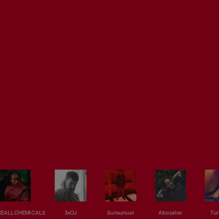
EALLCHEMICALS
3xOJ
Sunsunsun
Abosahar
Tur