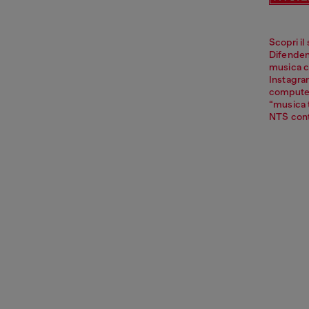
Scopri il
Difendend
musica c
Instagra
computer,
“musica t
NTS conti