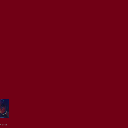
kana
Coco Em
GHBOI