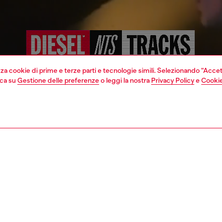
izza cookie di prime e terze parti e tecnologie simili. Selezionando "Accet
cca su
Gestione delle preferenze
o leggi la nostra
Privacy Policy
e
Cookie