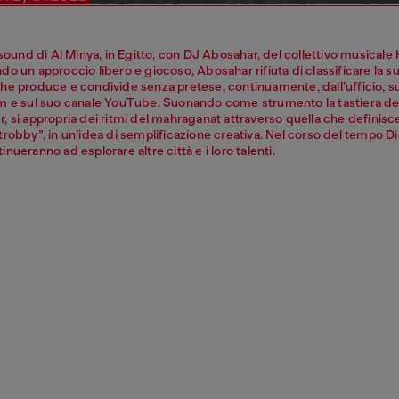
 sound di Al Minya, in Egitto, con DJ Abosahar, del collettivo musicale
o un approccio libero e giocoso, Abosahar rifiuta di classificare la s
he produce e condivide senza pretese, continuamente, dall’ufficio, s
m e sul suo canale YouTube. Suonando come strumento la tastiera de
 si appropria dei ritmi del mahraganat attraverso quella che definisc
robby”, in un’idea di semplificazione creativa. Nel corso del tempo Di
nueranno ad esplorare altre città e i loro talenti.